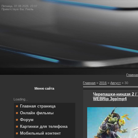
Пятница, 07.08.2026, 23:07
Приветствую Вас
Гость
Главна
Главная
»
2016
»
Август
»
30
Меню сайта
Черепашки-ниндзя 2 / T
WEBRip 3gp/mp4
Loading...
Главная страница
Онлайн фильмы
Форум
Картинки для телефона
Мобильный контент