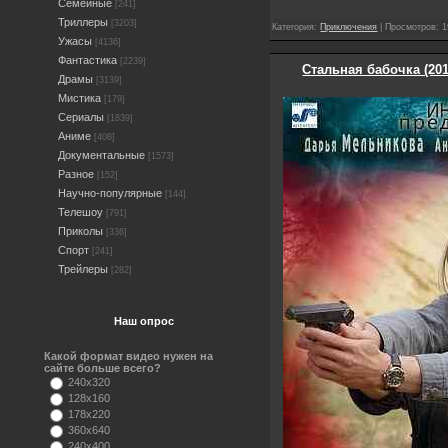
Семейные
[241]
Триллеры
[3203]
Категория:
Приключения
| Просмотров: 1
Ужасы
[4136]
Фантастика
[2239]
Стальная бабочка (20
Драмы
[3139]
Мистика
[179]
Сериалы
[1839]
Аниме
[408]
Документальные
[1573]
Разное
[152]
Научно-популярные
[144]
Телешоу
[791]
Приколы
[336]
Спорт
[241]
Трейлеры
[282]
Наш опрос
Какой формат видео нужен на
сайте больше всего?
240x320
128x160
178x220
360x640
240x400