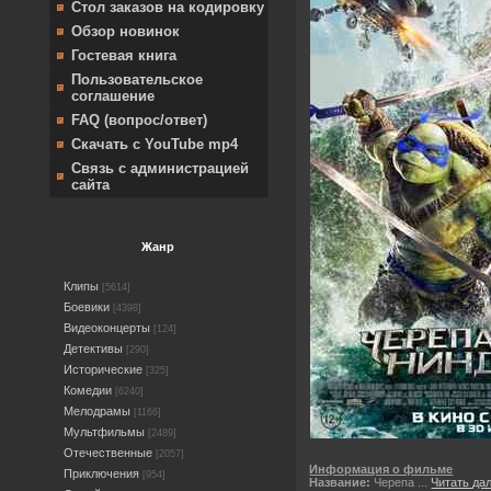
Стол заказов на кодировку
Обзор новинок
Гостевая книга
Пользовательское
соглашение
FAQ (вопрос/ответ)
Скачать с YouTube mp4
Связь с администрацией
сайта
Жанр
Клипы
[5614]
Боевики
[4398]
Видеоконцерты
[124]
Детективы
[290]
Исторические
[325]
Комедии
[6240]
Мелодрамы
[1166]
Мультфильмы
[2489]
Отечественные
[2057]
Информация о фильме
Приключения
[954]
Название:
Черепа
...
Читать да