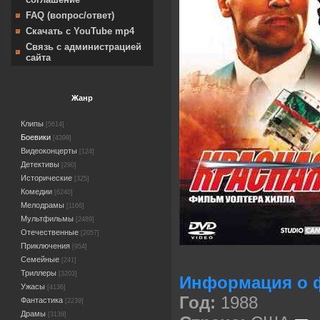
FAQ (вопрос/ответ)
Скачать с YouTube mp4
Связь с администрацией
сайта
Жанр
Клипы
[5614]
Боевики
[4398]
Видеоконцерты
[124]
Детективы
[290]
Исторические
[325]
Комедии
[6240]
Мелодрамы
[1166]
Мультфильмы
[2489]
Отечественные
[2057]
Приключения
[954]
Семейные
[241]
Триллеры
[3203]
Информация о 
Ужасы
[4136]
Год:
1988
Фантастика
[2239]
Драмы
[3139]