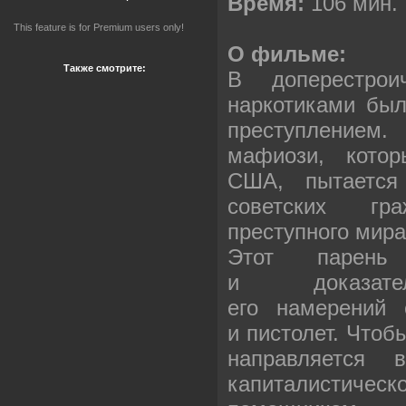
Время:
106 мин.
This feature is for Premium users only!
О фильме:
Также смотрите:
В доперестрои
наркотиками бы
преступлением.
мафиози, котор
США, пытается 
советских гр
преступного мир
Этот парен
и доказател
его намерений 
и пистолет. Чтоб
направляется
капиталистич