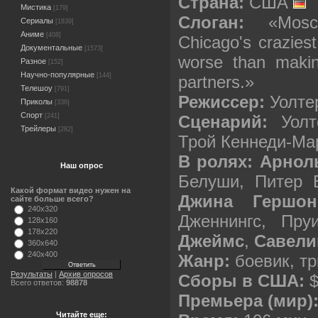
Страна:
США
Мистика
[179]
Слоган:
«Moscow
Сериалы
[1839]
Аниме
[408]
Chicago's crazies
Документальные
[1573]
worse than maki
Разное
[152]
Научно-популярные
[144]
partners.»
Телешоу
[791]
Режиссер:
Уолте
Приколы
[336]
Спорт
Сценарий:
Уолте
[241]
Трейлеры
[282]
Трой Кеннеди-Ма
В ролях:
Арнол
Наш опрос
Белуши, Питер
Какой формат видео нужен на
Джина Гершон
сайте больше всего?
240x320
Дженнингс, Пр
128x160
178x220
Джеймс
,
Савели
360x640
240x400
Жанр:
боевик, тр
Результаты
|
Архив опросов
Сборы в США:
$
Всего ответов:
98878
Премьера (мир)
Читайте еще: