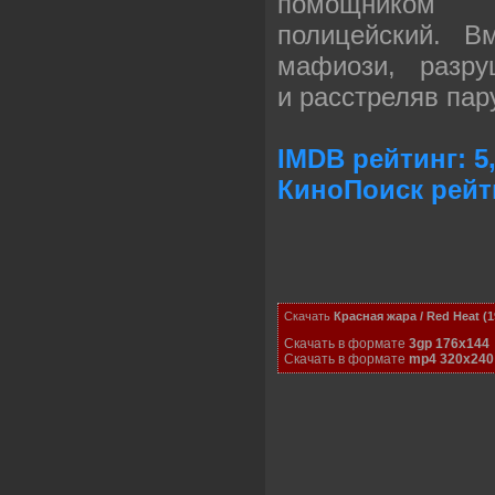
помощником с
полицейский. В
мафиози, разру
и расстреляв пар
IMDB рейтинг: 5,
КиноПоиск рейти
Скачать
Красная жара / Red Heat (
Скачать в формате
3gp 176x144
Скачать в формате
mp4 320x240