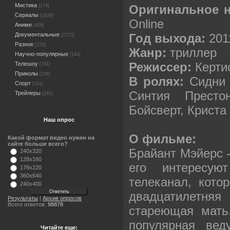
Мистика
Оригинальное 
[179]
Сериалы
[1839]
Online
Аниме
[408]
Год выхода:
201
Документальные
[1573]
Разное
[152]
Жанр:
триллер
Научно-популярные
[144]
Режиссер:
Керти
Телешоу
[791]
Приколы
[336]
В ролях:
Сидни 
Спорт
[241]
Синтия Престо
Трейлеры
[282]
Бойсверт, Криста
Наш опрос
О фильме:
Какой формат видео нужен на
сайте больше всего?
Брайант Мэйерс -
240x320
128x160
его интересу
178x220
360x640
телеканал, кото
240x400
двадцатилетн
Результаты
|
Архив опросов
Всего ответов:
98878
стареющая мать.
популярная вед
Читайте еще: