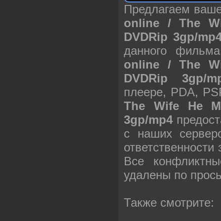
Предлагаем ваш
online / The W
DVDRip 3gp/mp
данного фильм
online / The W
DVDRip 3gp/m
плеере, PDA, PS
The Wife He Me
3gp/mp4
предост
с наших сервер
ответственности
Все конфликтны
удалены по прос
Также смотрите: