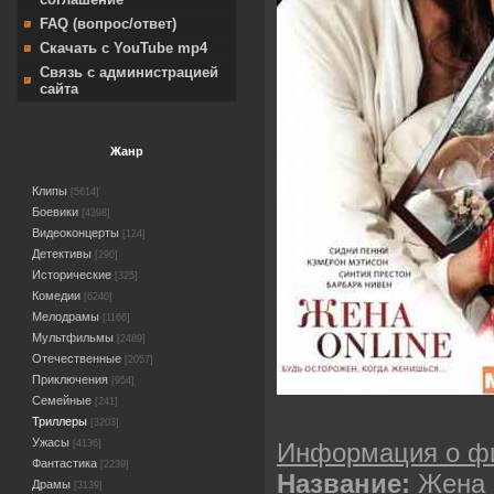
FAQ (вопрос/ответ)
Скачать с YouTube mp4
Связь с администрацией
сайта
Жанр
Клипы
[5614]
Боевики
[4398]
Видеоконцерты
[124]
Детективы
[290]
Исторические
[325]
Комедии
[6240]
Мелодрамы
[1166]
Мультфильмы
[2489]
Отечественные
[2057]
Приключения
[954]
Семейные
[241]
Триллеры
[3203]
Ужасы
Информация о ф
[4136]
Фантастика
[2239]
Название:
Жена 
Драмы
[3139]