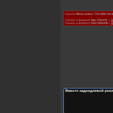
Скачать
Жена online / The Wife He 
Скачать в формате
3gp 176x144
с
U
Скачать в формате
mp4 320x240
с
U
Вместо надоедливой рекл