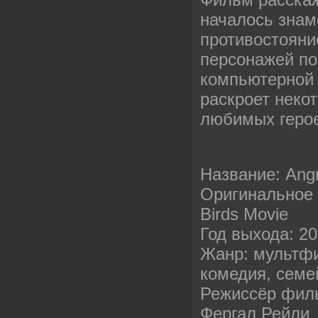
началось знам
противостояние
персонажей п
компьютерной 
раскроет неко
любимых геро
Название: Angr
Оригинальное 
Birds Movie
Год выхода: 2
Жанр: мультфи
комедия, сем
Режиссёр филь
Фергал Рейли