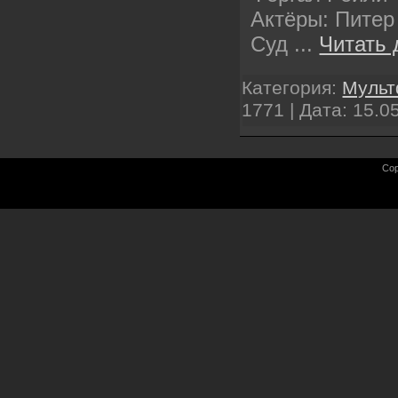
Актёры: Питер
Суд
...
Читать 
Категория:
Муль
1771 | Дата:
15.0
Cop