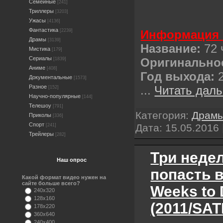
Семейные
[241]
Триллеры
[3203]
Ужасы
[4136]
Фантастика
[2239]
Информация 
Драмы
[3139]
Название:
72 
Мистика
[179]
Сериалы
Оригинально
[1839]
Аниме
[408]
Год выхода:
Документальные
[1573]
Разное
...
Читать даль
[152]
Научно-популярные
[144]
Телешоу
[791]
Категория:
Драм
Приколы
[336]
Спорт
Дата:
15.05.2016
[241]
Трейлеры
[282]
Три неде
Наш опрос
попасть в
Какой формат видео нужен на
сайте больше всего?
Weeks to 
240x320
128x160
(2011/SAT
178x220
360x640
240x400