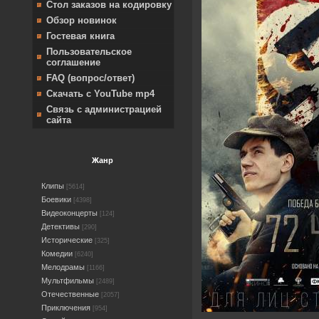
Стол заказов на кодировку
Обзор новинок
Гостевая книга
Пользовательское
соглашение
FAQ (вопрос/ответ)
Скачать с YouTube mp4
Связь с администрацией
сайта
Жанр
Клипы
[5614]
Боевики
[4398]
Видеоконцерты
[124]
Детективы
[290]
Исторические
[325]
Комедии
[6240]
Мелодрамы
[1166]
Мультфильмы
[2489]
Отечественные
[2057]
Приключения
[954]