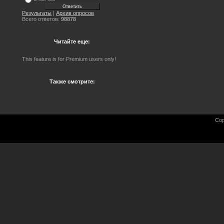
Результаты
|
Архив опросов
Всего ответов:
98878
Читайте еще:
This feature is for Premium users only!
Также смотрите:
Cop