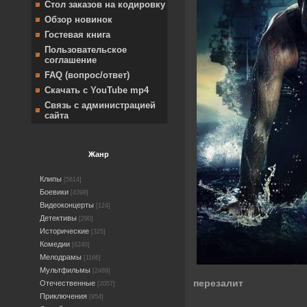
Стол заказов на кодировку
Обзор новинок
Гостевая книга
Пользовательское
соглашение
FAQ (вопрос/ответ)
Скачать с YouTube mp4
Связь с администрацией
сайта
Жанр
Клипы
[5614]
Боевики
[4398]
Видеоконцерты
[124]
Детективы
[290]
Исторические
[325]
Комедии
[6240]
Мелодрамы
[1166]
Мультфильмы
[2489]
перезалит
Отечественные
[2057]
Приключения
[954]