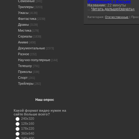
Семейные
[241]
Информация о фильме
Название:
22 минуты
Триллеры
[3203]
...
Читать дальше/скачать»
Ужасы
[4136]
Категория:
Отечественные
| Прос
Фантастика
[2239]
Драмы
[3139]
Мистика
[179]
Сериалы
[1839]
Аниме
[408]
Документальные
[1573]
Разное
[152]
Научно-популярные
[144]
Телешоу
[791]
Приколы
[336]
Спорт
[241]
Трейлеры
[282]
Наш опрос
Какой формат видео нужен на
сайте больше всего?
240x320
128x160
178x220
360x640
240x400