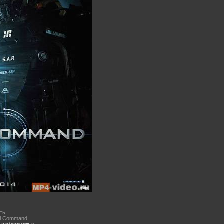
ть
ll Command