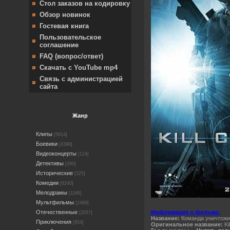
Стол заказов на кодировку
Обзор новинок
Гостевая книга
Пользовательское
соглашение
FAQ (вопрос/ответ)
Скачать с YouTube mp4
Связь с администрацией
сайта
Жанр
Клипы
[5614]
Боевики
[4398]
Видеоконцерты
[124]
Детективы
[290]
Исторические
[325]
Комедии
[6240]
Мелодрамы
[1166]
Мультфильмы
[2489]
Отечественные
Информация о фильме:
[2057]
Название:
Команда уничтожи
Приключения
[954]
Оригинальное название:
Ki