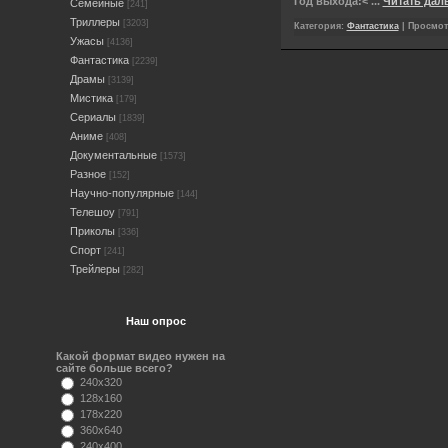
Год выхода:<
...
Читать дал
Семейные
[241]
Триллеры
[3203]
Категория:
Фантастика
| Просмотр
Ужасы
[4136]
Фантастика
[2239]
Драмы
[3139]
Мистика
[179]
Сериалы
[1839]
Аниме
[408]
Документальные
[1573]
Разное
[152]
Научно-популярные
[144]
Телешоу
[791]
Приколы
[336]
Спорт
[241]
Трейлеры
[282]
Наш опрос
Какой формат видео нужен на
сайте больше всего?
240x320
128x160
178x220
360x640
240x400