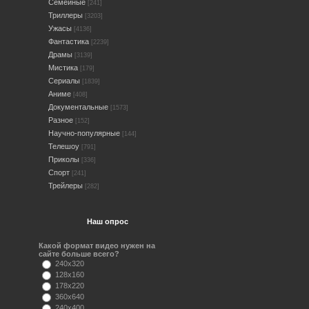
Семейные
[241]
Триллеры
[3203]
Ужасы
[4136]
Фантастика
[2239]
Драмы
[3139]
Мистика
[179]
Сериалы
[1839]
Аниме
[408]
Документальные
[1573]
Разное
[152]
Научно-популярные
[144]
Телешоу
[791]
Приколы
[336]
Спорт
[241]
Трейлеры
[282]
Наш опрос
Какой формат видео нужен на
сайте больше всего?
240x320
128x160
178x220
360x640
240x400