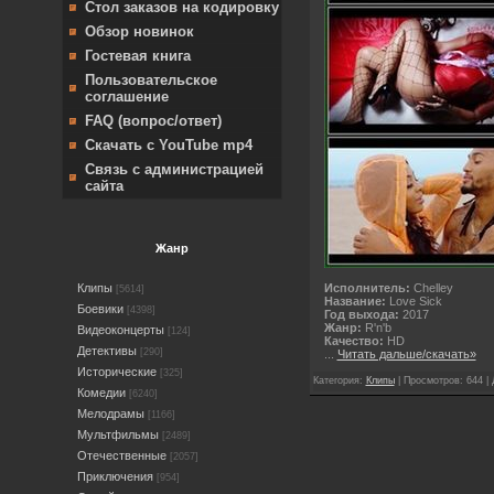
Стол заказов на кодировку
Обзор новинок
Гостевая книга
Пользовательское
соглашение
FAQ (вопрос/ответ)
Скачать с YouTube mp4
Связь с администрацией
сайта
Жанр
Исполнитель:
Chelley
Клипы
[5614]
Название:
Love Sick
Боевики
[4398]
Год выхода:
2017
Жанр:
R'n'b
Видеоконцерты
[124]
Качество:
HD
Детективы
[290]
...
Читать дальше/скачать»
Исторические
[325]
Категория:
Клипы
| Просмотров: 644 |
Комедии
[6240]
Мелодрамы
[1166]
Мультфильмы
[2489]
Отечественные
[2057]
Приключения
[954]