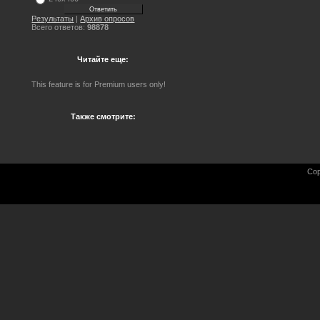
Результаты
|
Архив опросов
Всего ответов:
98878
Читайте еще:
This feature is for Premium users only!
Также смотрите:
Cop