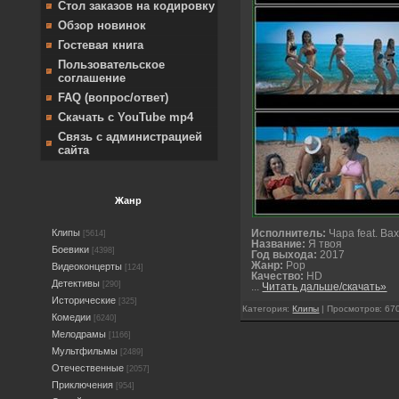
Стол заказов на кодировку
Обзор новинок
Гостевая книга
Пользовательское
соглашение
FAQ (вопрос/ответ)
Скачать с YouTube mp4
Связь с администрацией
сайта
Жанр
Клипы
Исполнитель:
Чара feat. Ва
[5614]
Название:
Я твоя
Боевики
[4398]
Год выхода:
2017
Жанр:
Pop
Видеоконцерты
[124]
Качество:
HD
Детективы
[290]
...
Читать дальше/скачать»
Исторические
[325]
Категория:
Клипы
| Просмотров: 670
Комедии
[6240]
Мелодрамы
[1166]
Мультфильмы
[2489]
Отечественные
[2057]
Приключения
[954]