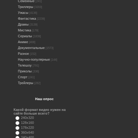
Семейные
[241]
Триллеры
[3203]
Ужасы
[4136]
Фантастика
[2239]
Драмы
[3139]
Мистика
[179]
Сериалы
[1839]
Аниме
[408]
Документальные
[1573]
Разное
[152]
Научно-популярные
[144]
Телешоу
[791]
Приколы
[336]
Спорт
[241]
Трейлеры
[282]
Наш опрос
Какой формат видео нужен на
сайте больше всего?
240x320
128x160
178x220
360x640
240x400