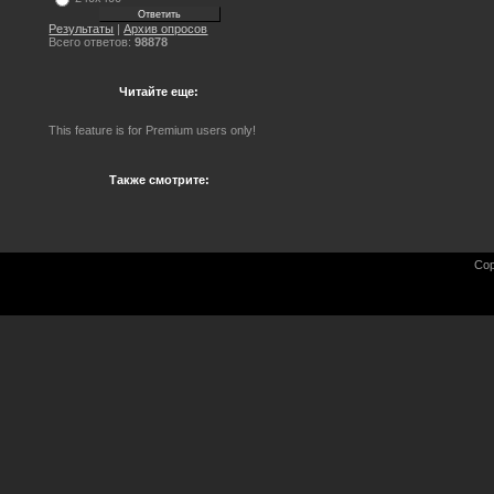
Результаты
|
Архив опросов
Всего ответов:
98878
Читайте еще:
This feature is for Premium users only!
Также смотрите:
Cop