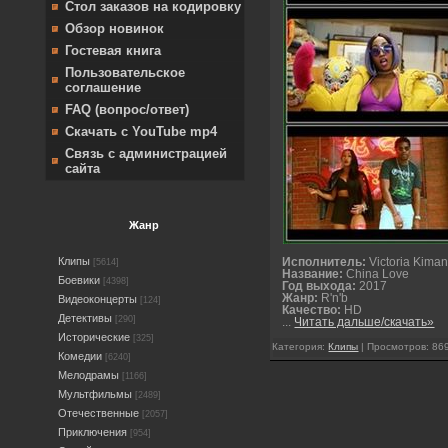
Стол заказов на кодировку
Обзор новинок
Гостевая книга
Пользовательское
соглашение
FAQ (вопрос/ответ)
Скачать с YouTube mp4
Связь с администрацией
сайта
Жанр
Клипы
Исполнитель:
Victoria Kimani 
[5614]
Название:
China Love
Боевики
[4398]
Год выхода:
2017
Жанр:
R'n'b
Видеоконцерты
[124]
Качество:
HD
Детективы
[290]
...
Читать дальше/скачать»
Исторические
[325]
Категория:
Клипы
| Просмотров: 869
Комедии
[6240]
Мелодрамы
[1166]
Мультфильмы
[2489]
Отечественные
[2057]
Приключения
[954]