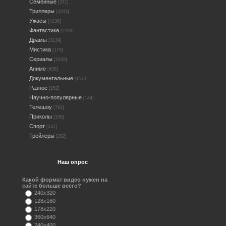
Семейные
[241]
Триллеры
[3203]
Ужасы
[4136]
Фантастика
[2239]
Драмы
[3139]
Мистика
[179]
Сериалы
[1839]
Аниме
[408]
Документальные
[1573]
Разное
[152]
Научно-популярные
[144]
Телешоу
[791]
Приколы
[336]
Спорт
[241]
Трейлеры
[282]
Наш опрос
Какой формат видео нужен на
сайте больше всего?
240x320
128x160
178x220
360x640
240x400