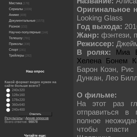
Название:
Алиса
Мистика
[179]
Оригинальное 
Сериалы
[1839]
Аниме
[408]
Looking Glass
Документальные
[1573]
Год выхода:
201
Разное
[152]
Научно-популярные
Жанр:
фэнтези, 
[144]
Телешоу
[791]
Режиссер:
Джейм
Приколы
[336]
Спорт
В ролях:
Миа В
[241]
Трейлеры
[282]
Хелена Бонем К
Барон Коэн, Рис 
Наш опрос
Дункан, Лео Бил
Какой формат видео нужен на
сайте больше всего?
240x320
О фильме:
128x160
178x220
На этот раз гл
360x640
240x400
отправиться в 
Результаты
|
Архив опросов
полное неожидан
Всего ответов:
98878
чтобы спасти с
Читайте еще: