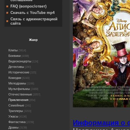
FAQ (вопрос/ответ)
Скачать с YouTube mp4
Связь с администрацией
сайта
Жанр
Клипы
[5614]
Боевики
[4398]
Видеоконцерты
[124]
Детективы
[290]
Исторические
[325]
Комедии
[6240]
Мелодрамы
[1166]
Мультфильмы
[2489]
Отечественные
[2057]
Приключения
[954]
Семейные
[241]
Триллеры
[3203]
Ужасы
[4136]
Информация о 
Фантастика
[2239]
Драмы
[3139]