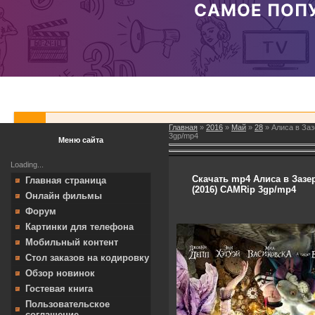
Главная
»
2016
»
Май
»
28
» Алиса в Зазе
3gp/mp4
Меню сайта
Loading...
Скачать mp4 Алиса в Зазер
Главная страница
(2016) CAMRip 3gp/mp4
Онлайн фильмы
Форум
Картинки для телефона
Мобильный контент
Стол заказов на кодировку
Обзор новинок
Гостевая книга
Пользовательское
соглашение