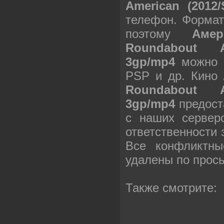
American (2012
телефон. Формат
поэтому
Аме
Roundabout A
3gp/mp4
можно с
PSP и др. Кино
Roundabout A
3gp/mp4
предост
с наших сервер
ответственности
Все конфликтны
удалены по прос
Также смотрите: