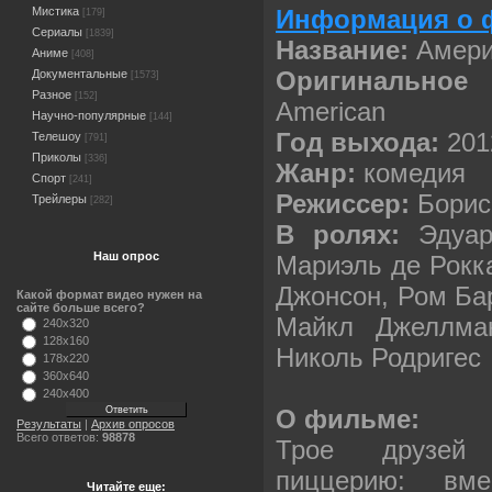
Информация о 
Мистика
[179]
Сериалы
[1839]
Название:
Амери
Аниме
[408]
Оригинальное 
Документальные
[1573]
Разное
[152]
American
Научно-популярные
[144]
Год выхода:
201
Телешоу
[791]
Приколы
[336]
Жанр:
комедия
Спорт
[241]
Режиссер:
Борис
Трейлеры
[282]
В ролях:
Эдуар 
Наш опрос
Мариэль де Рокка
Джонсон, Ром Ба
Какой формат видео нужен на
сайте больше всего?
Майкл Джеллман
240x320
128x160
Николь Родригес
178x220
360x640
240x400
О фильме:
Результаты
|
Архив опросов
Всего ответов:
98878
Трое друзей 
пиццерию: вм
Читайте еще: