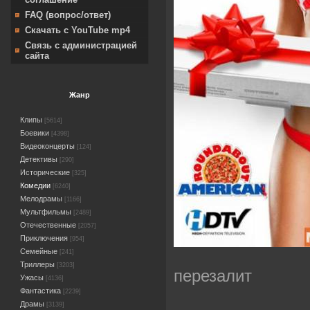
FAQ (вопрос/ответ)
Скачать с YouTube mp4
Связь с администрацией
сайта
Жанр
Клипы
[5614]
Боевики
[4398]
Видеоконцерты
[124]
Детективы
[290]
Исторические
[325]
Комедии
[6240]
Мелодрамы
[1166]
Мультфильмы
[2489]
Отечественные
[2057]
Приключения
[954]
Семейные
[241]
Триллеры
[3203]
перезалит
Ужасы
[4136]
Фантастика
[2239]
Драмы
[3139]