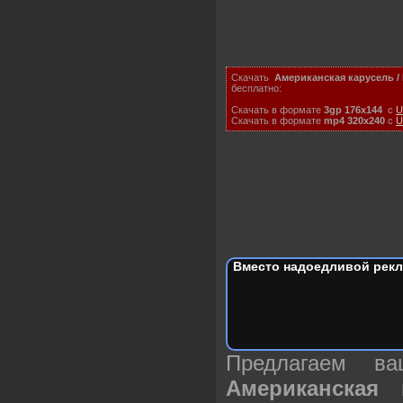
Скачать
Американская карусель / 
бесплатно:
Скачать в формате
3gp 176x144
с
U
Скачать в формате
mp4 320x240
с
U
Вместо надоедливой рекл
Предлагаем в
Американская 