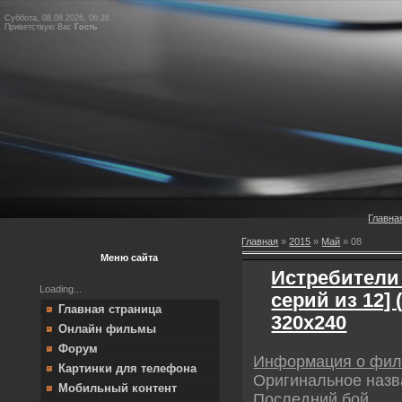
Суббота, 08.08.2026, 06:26
Приветствую Вас
Гость
Главна
Главная
»
2015
»
Май
»
08
Меню сайта
Истребители 
Loading...
серий из 12] 
Главная страница
320х240
Онлайн фильмы
Форум
Информация о фи
Картинки для телефона
Оригинальное назва
Мобильный контент
Последний бой