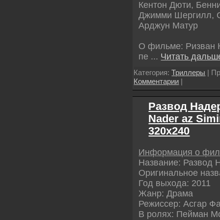
Кентон Дюти, Бенни
Джимми Шергилл, С
Арджун Матур
О фильме: Ризван 
пе
...
Читать дальш
Категория:
Триллеры
| Пр
Комментарии
|
Развод Надер
Nader az Sim
320х240
Информация о фи
Название: Развод 
Оригинальное назва
Год выхода: 2011
Жанр: Драма
Режиссер: Асгар Ф
В ролях: Пейман М