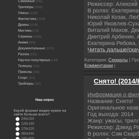
Семейные
[241]
Режиссер: Алексей
Триллеры
[3203]
В ролях: Екатерин
Ужасы
[4136]
Николай Козак, Лю
Фантастика
[2239]
Юрий Яковлев-Суха
Драмы
[3139]
Виталий Махов, Де
Мистика
[179]
Дмитрий Арбенин, 
Сериалы
[1839]
Екатерина Рябова,
Аниме
[408]
Документальные
Читать дальше/ска
[1573]
Разное
[152]
Категория:
Сериалы
| Пр
Научно-популярные
[144]
Комментарии
|
Телешоу
[791]
Приколы
[336]
Спорт
[241]
Снято! (2014
Трейлеры
[282]
Информация о фи
Наш опрос
Название: Снято!
Оригинальное назва
Какой формат видео нужен на
Год выхода: 2014
сайте больше всего?
240x320
Жанр: ужасы, трилл
128x160
Режиссер: Дэвид Р
178x220
В ролях: Сэм Скар
360x640
240x400