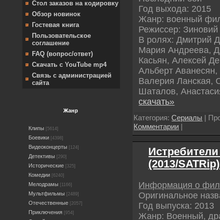
Стол заказов на кодировку
Год выхода: 2015
Обзор новинок
Жанр: военный фи
Гостевая книга
Режиссер: Зиновий
Пользовательское
В ролях: Дмитрий 
соглашение
Мария Андреева, Д
FAQ (вопрос/ответ)
Касьян, Алексей Д
Скачать с YouTube mp4
Альберт Аванесян,
Связь с администрацией
Валерия Ланская, О
сайта
Шаталов, Анастас
скачать»
Жанр
Категория:
Сериалы
| Пр
Комментарии
|
Клипы
[5614]
Боевики
[4398]
Видеоконцерты
[124]
Истребители 
Детективы
[290]
(2013/SATRip
Исторические
[325]
Комедии
[6240]
Информация о фи
Мелодрамы
[1166]
Оригинальное назв
Мультфильмы
[2489]
Отечественные
Год выпуска: 2013
[2057]
Приключения
[954]
Жанр: Военный, др