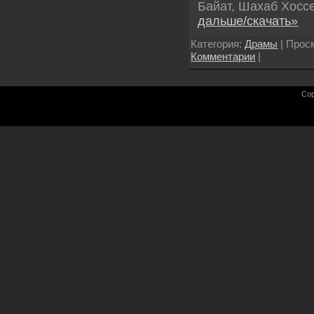
Байат, Шахаб Хосс
дальше/скачать»
Категория:
Драмы
| Просм
Комментарии
|
Cop