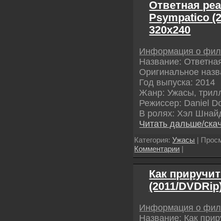
Ответная реа
Psympatico (
320х240
Информация о фи
Название: Ответна
Оригинальное назв
Год выпуска: 2014
Жанр: Ужасы, трил
Режиссер: Daniel Do
В ролях: Хэл Шнай
Читать дальше/ска
Категория:
Ужасы
| Просм
Комментарии
|
Как приручи
(2011/DVDRip
Информация о фи
Название: Как при