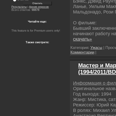
Бэнкс, Дэвид Раунт
Ланье, Уильям Мак
Результаты
|
Архив опросов
Всего ответов:
98878
Мальдонадо, Рози 
Читайте еще:
О фильме:
Бывший заключенн
This feature is for Premium users only!
начинают работу 
скачать»
Также смотрите:
Категория:
Ужасы
| Просм
Комментарии
|
Мастер и Мар
(1994/2011/B
Информация о фи
Оригинальное назв
Год выхода: 1994
Жанр: Мистика, са
Режиссер: Юрий Ка
В ролях: Михаил Ул
Анастасия Вертинск