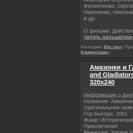
Филиппенко, Серге
Никоненко, Никола
и др.
О фильме: Действи
Читать дальше/ска
Категория:
Мистика
| Про
Комментарии
|
Амазонки и 
and Gladiator
320х240
Информация о фи
Название: Амазонк
Оригинальное назва
Год выхода: 2001
Жанр: Исторический
Приключения
Режиссер: Зэкэри У