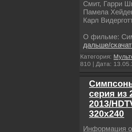
Смит, Гарри Ш
Памела Хейден
Карл Видергот
О фильме: Си
дальше/скача
Категория:
Муль
810 | Дата:
13.05
Симпсоны
серия из 
2013/HDT
320х240
Информация 