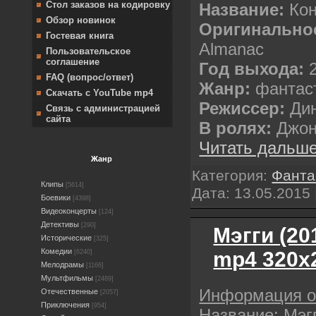
Стол заказов на кодировку
Название:
Ко
Обзор новинок
Оригинально
Гостевая книга
Almanac
Пользовательское
соглашение
Год выхода:
FAQ (вопрос/ответ)
Жанр:
фантас
Скачать с YouTube mp4
Режиссер:
Ди
Связь с администрацией
сайта
В ролях:
Джон
Читать дальше
Жанр
Категория:
Фанта
Клипы
[5614]
Дата:
13.05.2015
Боевики
[4398]
Видеоконцерты
[124]
Детективы
[290]
Мэгги (2
Исторические
[325]
Комедии
mp4 320х
[6240]
Мелодрамы
[1166]
Мультфильмы
[2489]
Информация 
Отечественные
[2057]
Приключения
[954]
Название: Мэг