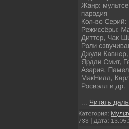
Жанр: мультсе
пародия
Кол-во Серий:
Режиссёры: Ма
Диттер, Чак Ш
Роли озвучива
Джули Кавнер,
Ярдли Смит, Г
Азария, Памел
МакНилл, Карл
Росвэлл и др.
...
Читать даль
Категория:
Муль
733 | Дата:
13.05