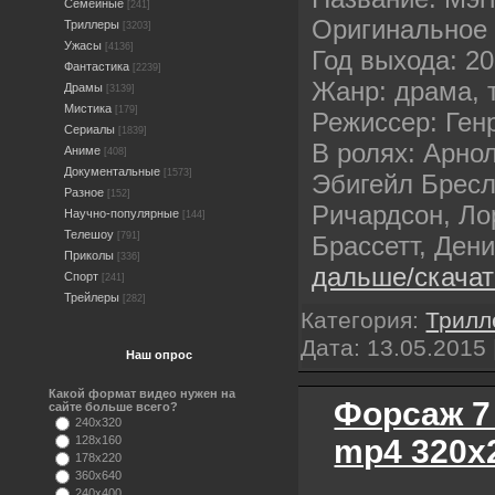
Семейные
[241]
Оригинальное 
Триллеры
[3203]
Ужасы
[4136]
Год выхода: 2
Фантастика
[2239]
Жанр: драма, 
Драмы
[3139]
Мистика
[179]
Режиссер: Ген
Сериалы
[1839]
В ролях: Арно
Аниме
[408]
Документальные
[1573]
Эбигейл Бресл
Разное
[152]
Ричардсон, Ло
Научно-популярные
[144]
Телешоу
[791]
Брассетт, Ден
Приколы
[336]
дальше/скача
Спорт
[241]
Трейлеры
[282]
Категория:
Трилл
Дата:
13.05.2015
Наш опрос
Какой формат видео нужен на
Форсаж 7
сайте больше всего?
240x320
mp4 320х
128x160
178x220
360x640
240x400