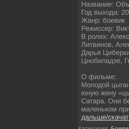
Название: Объ
Год выхода: 2
Жанр: боевик
Режиссер: Вик
В ролях: Алек
Литвинов, Але
Дарья Циберки
Цнобиладзе, Г
О фильме:
Молодой цыган
юную жену «цы
Сатара. Они бе
маленьком пр
дальше/скача
Категория:
Боеви