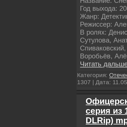
Название: Сне
Год выхода: 2
Жанр: Детекти
Режиссер: Але
В ролях: Дени
Сутулова, Ана
Спиваковский,
Воробьёв, Алё
Читать дальше
Категория:
Отече
1307 | Дата:
11.0
Офицерск
серия из 
DLRip) m