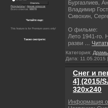
Бургазлиев, А
Результаты
|
Архив опросов
Владимир Гост
Всего ответов:
98878
Сивохин, Серг
Читайте еще:
О фильме:
This feature is for Premium users only!
Лето 1941-го.
Также смотрите:
разви
...
Читат
Категория:
Драм
Дата:
11.05.2015
Снег и пе
4] (2015/
320х240
Информация 