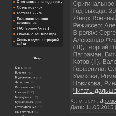
Стол заказов на кодировку
Оригинальное 
Обзор новинок
Год выхода: 2
Гостевая книга
Жанр: Военны
Пользовательское
соглашение
Режиссер: Але
FAQ (вопрос/ответ)
В ролях: Серг
Скачать с YouTube mp4
Александр Фис
Связь с администрацией
сайта
(III), Георгий
Патраман, Вит
Жанр
Котов (II), В
Горшенина, Ол
Клипы
[5614]
Боевики
[4398]
Умикова, Рома
Видеоконцерты
[124]
Новикова, Рин
Детективы
[290]
Исторические
[325]
Читать дальше
Комедии
[6240]
Мелодрамы
[1166]
Категория:
Драм
Мультфильмы
[2489]
Дата:
11.05.2015
Отечественные
[2057]
Приключения
[954]