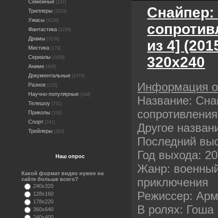
Семейные
[241]
Снайпер:
Триллеры
[3203]
Ужасы
[4136]
сопротивл
Фантастика
[2239]
Драмы
[3139]
из 4] (20
Мистика
[179]
320х240
Сериалы
[1839]
Аниме
[408]
Документальные
[1573]
Информация 
Разное
[152]
Научно-популярные
[144]
Название: Сна
Телешоу
[791]
сопротивления
Приколы
[336]
Спорт
[241]
Другое назван
Трейлеры
[282]
Последний вы
Год выхода: 2
Наш опрос
Жанр: военны
Какой формат видео нужен на
приключения
сайте больше всего?
240x320
Режиссер: Арм
128x160
178x220
В ролях: Гоша
360x640
240x400