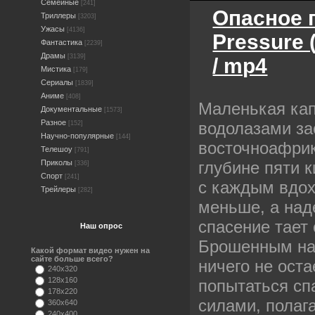
Семейные
[241]
Опасное 
Триллеры
[3203]
Ужасы
[4136]
Pressure 
Фантастика
[2239]
Драмы
[3139]
/ mp4
Мистика
[179]
Сериалы
[1839]
Аниме
[408]
Маленькая кап
Документальные
[1573]
Разное
водолазами за
[152]
Научно-популярные
[144]
восточноафрик
Телешоу
[791]
Приколы
глубине пяти 
[336]
Спорт
[241]
с каждым вдох
Трейлеры
[282]
меньше, а над
спасение тает
Наш опрос
Брошенным на
Какой формат видео нужен на
сайте больше всего?
ничего не оста
240x320
128x160
попытаться сп
178x220
силами, полаг
360x640
240x400