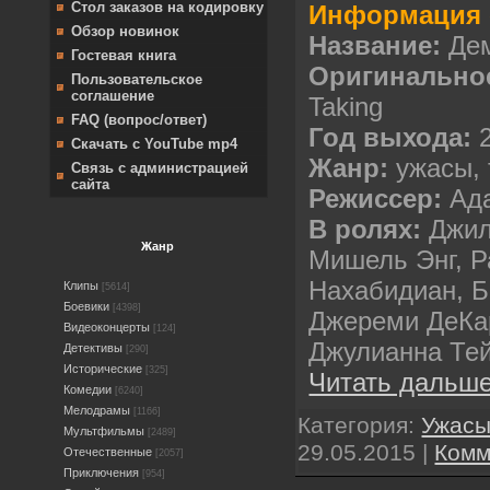
Стол заказов на кодировку
Информация 
Обзор новинок
Название:
Де
Гостевая книга
Оригинально
Пользовательское
соглашение
Taking
FAQ (вопрос/ответ)
Год выхода:
Скачать с YouTube mp4
Жанр:
ужасы,
Связь с администрацией
сайта
Режиссер:
Ад
В ролях:
Джил
Жанр
Мишель Энг, Р
Нахабидиан, Б
Клипы
[5614]
Боевики
[4398]
Джереми ДеКар
Видеоконцерты
[124]
Джулианна Те
Детективы
[290]
Исторические
[325]
Читать дальше
Комедии
[6240]
Мелодрамы
[1166]
Категория:
Ужас
Мультфильмы
[2489]
29.05.2015
|
Комм
Отечественные
[2057]
Приключения
[954]