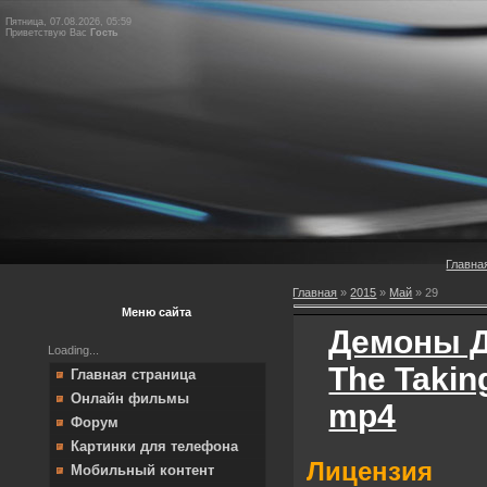
Пятница, 07.08.2026, 05:59
Приветствую Вас
Гость
Главна
Главная
»
2015
»
Май
»
29
Меню сайта
Демоны Д
Loading...
The Takin
Главная страница
Онлайн фильмы
mp4
Форум
Картинки для телефона
Лицензия
Мобильный контент