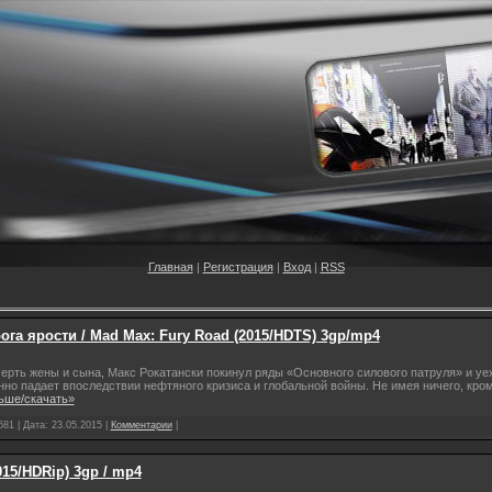
Главная
|
Регистрация
|
Вход
|
RSS
га ярости / Mad Max: Fury Road (2015/HDTS) 3gp/mp4
ерть жены и сына, Макс Рокатански покинул ряды «Основного силового патруля» и уеха
нно падает впоследствии нефтяного кризиса и глобальной войны. Не имея ничего, кр
ьше/скачать»
681 | Дата:
23.05.2015
|
Комментарии
|
15/HDRip) 3gp / mp4