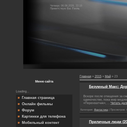
Четверг, 06.08.2026, 22:16
Приветствую Вас
Гость
Главная
»
2015
»
Май
»
23
Меню сайта
Безумный Макс: Доро
Loading...
Вскоре после отмщения за см
Главная страница
одиночестве, пока мир медле
«Перехватчик»,
...
Читать дал
Онлайн фильмы
Форум
Категория:
Фантастика
| Просмотров: 
Картинки для телефона
Приличные люди (20
Мобильный контент