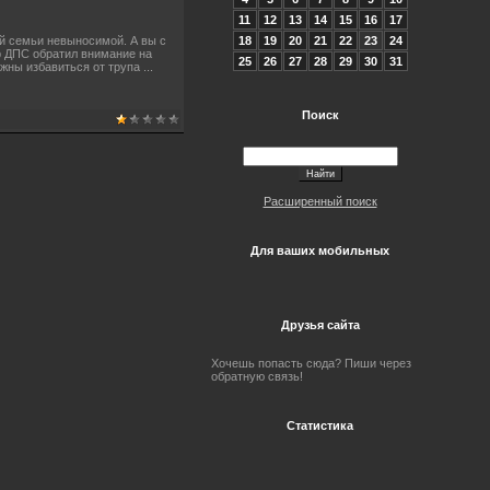
11
12
13
14
15
16
17
18
19
20
21
22
23
24
й семьи невыносимой. А вы с
ор ДПС обратил внимание на
25
26
27
28
29
30
31
лжны избавиться от трупа
...
Поиск
Расширенный поиск
Для ваших мобильных
Друзья сайта
Хочешь попасть сюда? Пиши через
обратную связь!
Статистика