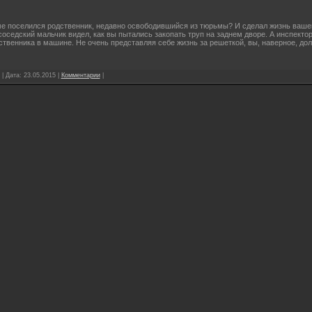
ме поселился родственник, недавно освободившийся из тюрьмы? И сделал жизнь ваше
соседский мальчик видел, как вы пытались закопать труп на заднем дворе. А инспект
ственника в машине. Не очень представляя себе жизнь за решеткой, вы, наверное, до
 | Дата:
23.05.2015
|
Комментарии
|