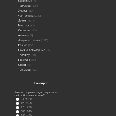
Семейные
[241]
Триллеры
[3203]
Ужасы
[4136]
Фантастика
[2239]
Драмы
[3139]
Мистика
[179]
Сериалы
[1839]
Аниме
[408]
Документальные
[1573]
Разное
[152]
Научно-популярные
[144]
Телешоу
[791]
Приколы
[336]
Спорт
[241]
Трейлеры
[282]
Наш опрос
Какой формат видео нужен на
сайте больше всего?
240x320
128x160
178x220
360x640
240x400