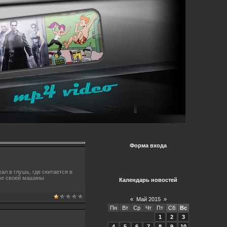
Форма входа
л в глушь, где скитается в
оме своей машины
Календарь новостей
«
Май 2015
»
Пн
Вт
Ср
Чт
Пт
Сб
Вс
1
2
3
4
5
6
7
8
9
10