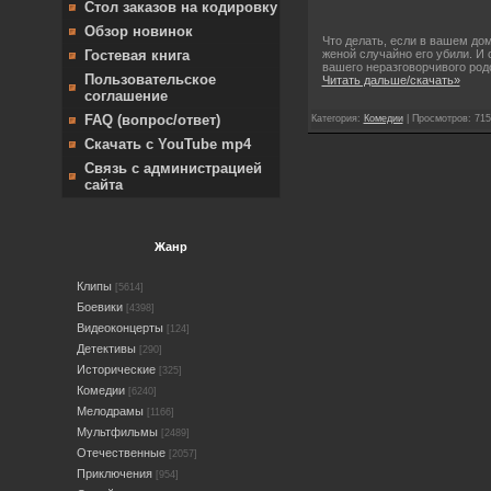
Стол заказов на кодировку
Обзор новинок
Что делать, если в вашем до
Гостевая книга
женой случайно его убили. И 
вашего неразговорчивого род
Пользовательское
Читать дальше/скачать»
соглашение
FAQ (вопрос/ответ)
Категория:
Комедии
| Просмотров: 715
Скачать с YouTube mp4
Связь с администрацией
сайта
Жанр
Клипы
[5614]
Боевики
[4398]
Видеоконцерты
[124]
Детективы
[290]
Исторические
[325]
Комедии
[6240]
Мелодрамы
[1166]
Мультфильмы
[2489]
Отечественные
[2057]
Приключения
[954]