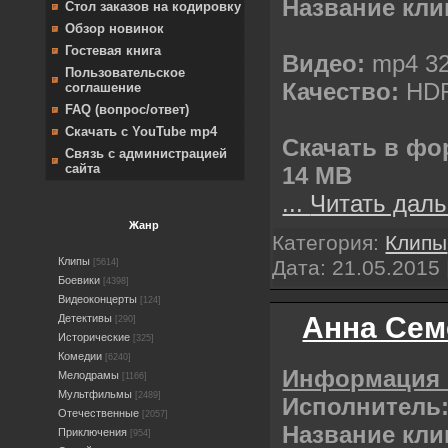
Название кли
Стол заказов на кодировку
Обзор новинок
Гостевая книга
Видео:
mp4 32
Пользовательское
Качество:
НDR
соглашение
FAQ (вопрос/ответ)
Скачать с YouTube mp4
Скачать в фо
Связь с администрацией
сайта
14 MB
...
Читать даль
Жанр
Категория:
Клипы
Клипы
Дата:
21.05.2015
[5614]
Боевики
[4398]
Видеоконцерты
[124]
Анна Сем
Детективы
[290]
Исторические
[325]
Комедии
[6240]
Информация 
Мелодрамы
[1166]
Мультфильмы
[2489]
Исполнитель
Отечественные
[2057]
Название кли
Приключения
[954]