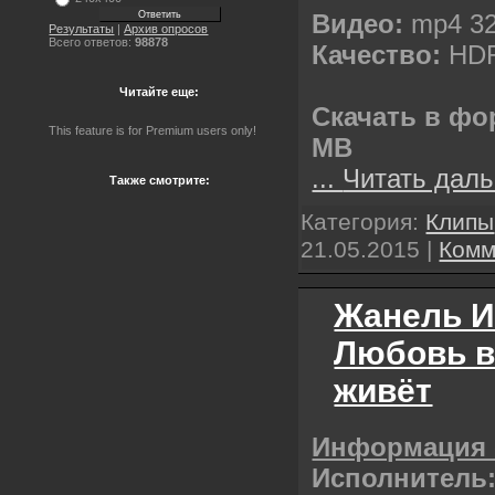
Видео:
mp4 32
Результаты
|
Архив опросов
Всего ответов:
98878
Качество:
НDR
Читайте еще:
Скачать в фо
This feature is for Premium users only!
MB
...
Читать даль
Также смотрите:
Категория:
Клипы
21.05.2015
|
Комм
Жанель И
Любовь в
живёт
Информация 
Исполнитель