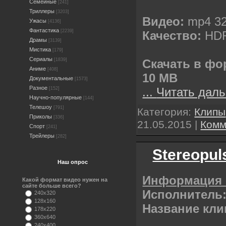
Семейные
[241]
Триллеры
[3203]
Видео:
mp4 32
Ужасы
[4136]
Фантастика
[2239]
Качество:
НDR
Драмы
[3139]
Мистика
[179]
Сериалы
Скачать в фо
[1839]
Аниме
[408]
10 MB
Документальные
[1573]
Разное
...
Читать даль
[152]
Научно-популярные
[144]
Телешоу
[791]
Категория:
Клипы
Приколы
[336]
21.05.2015
|
Комм
Спорт
[241]
Трейлеры
[282]
Stereopul
Наш опрос
Информация 
Какой формат видео нужен на
сайте больше всего?
Исполнитель
240x320
128x160
Название кли
178x220
360x640
240x400