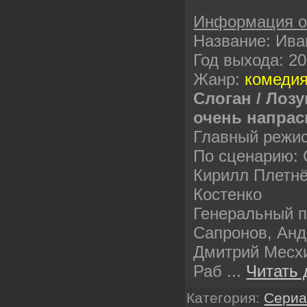
Информация 
Название: Ива
Год выхода: 2
Жанр:
комедия
Слоган / Лоз
очень напрасн
Главный режи
По сценарию: 
Кирилл Плетнё
Костенко
Генеральный 
Сапронов, Анд
Дмитрий Месх
Раб
...
Читать 
Категория:
Сери