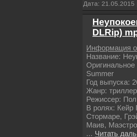
Дата:
21.05.2015
Неупокое
DLRip) m
Информация 
Название: Неу
Оригинальное 
Summer
Год выпуска: 
Жанр: триллер
Режиссер: Пол
В ролях: Кейр 
Стормаре, Грэ
Маив, Маэстр
...
Читать даль