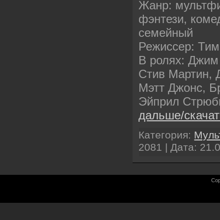
Жанр: мультфи
фэнтези, коме
семейный
Режиссер: Ти
В ролях: Джим
Стив Мартин, 
Мэтт Джонс, Б
Эйприл Стрюб
дальше/скача
Категория:
Муль
2081 | Дата:
21.
Cop