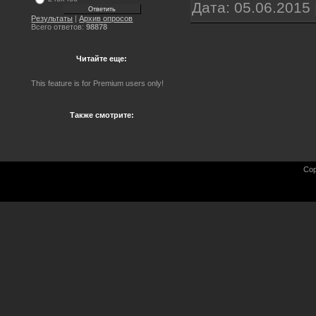
Дата:
05.06.2015
Результаты
|
Архив опросов
Всего ответов:
98878
Читайте еще:
This feature is for Premium users only!
Также смотрите:
Cop