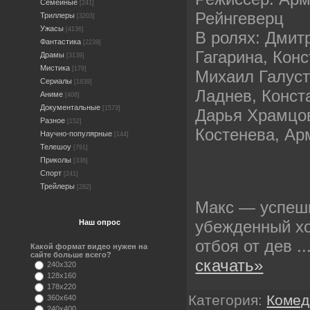
Семейные
[241]
Рейнгеверц
Триллеры
[3203]
Ужасы
[4136]
В ролях: Дмит
Фантастика
[2239]
Гагарина, Кон
Драмы
[3139]
Мистика
[179]
Михаил Галуст
Сериалы
[1839]
Ладнев, Конст
Аниме
[408]
Документальные
[1573]
Дарья Храмцо
Разное
[152]
Костенева, Ар
Научно-популярные
[144]
Телешоу
[791]
Приколы
[336]
Спорт
[241]
Трейлеры
[282]
Макс — успеш
убежденный хо
Наш опрос
отбоя от дев
.
Какой формат видео нужен на
сайте больше всего?
скачать»
240x320
128x160
178x220
Категория:
Комед
360x640
240x400