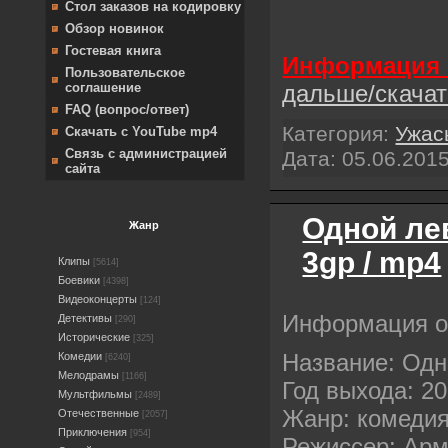
Стол заказов на кодировку
Обзор новинок
Гостевая книга
Информация 
Пользовательское
соглашение
дальше/скача
FAQ (вопрос/ответ)
Категория:
Ужас
Скачать с YouTube mp4
Связь с администрацией
Дата:
05.06.201
сайта
Одной ле
Жанр
3gp / mp4
Клипы
[5614]
Боевики
[4398]
Видеоконцерты
[124]
Информация 
Детективы
[290]
Исторические
[325]
Название: Одн
Комедии
[6240]
Мелодрамы
[1166]
Год выхода: 2
Мультфильмы
[2489]
Жанр: комеди
Отечественные
[2057]
Приключения
[954]
Режиссер: Арм