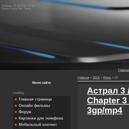
Пятница, 07.08.2026, 07:58
Приветствую Вас
Гость
Главна
Главная
»
2015
»
Июнь
»
05
Меню сайта
Астрал 3 /
Loading...
Chapter 3
Главная страница
Онлайн фильмы
3gp/mp4
Форум
Картинки для телефона
Мобильный контент