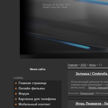
Пятница, 07.08.2026, 06:17
Приветствую Вас
Гость
Главная
»
2015
»
Июнь
»
12
Меню сайта
Золушка / Cinderella
Loading...
Отец молодой девушки по име
Главная страница
новыми родственницами — мач
вечно испа
...
Читать дальше/
Онлайн фильмы
Форум
Категория:
Приключения
| Просмотров:
Картинки для телефона
Игорь Пиджаков - Л
Мобильный контент