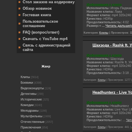
Стол заказов на кодировку
Информация о клипе
Исполнитель:
Игорь Пиджак
Обзор новинок
Название клипа:
Лава
Гостевая книга
Формат клипа:
mp4 320x240
Качество:
НDRip
Пользовательское
Продолжительность:
4:02
соглашение
Размер:<
...
Читать дальше/
FAQ (вопрос/ответ)
Категория:
Клипы
| Просмотров: 11
Скачать с YouTube mp4
Шахзода - Rashk ft.
Связь с администрацией
сайта
Информация о клипе
Исполнитель:
Шахзода
Название клипа:
Rashk ft. У
Формат клипа:
mp4 320x240
Жанр
Качество:
НDRip
Продолжительность:
3:18
..
Клипы
[5614]
Категория:
Клипы
| Просмотров: 1277 
Боевики
[4398]
Видеоконцерты
[124]
Headhunterz - Live You
Детективы
[290]
Исторические
[325]
Информация о клипе
Комедии
[6240]
Исполнитель:
Headhunterz
Название клипа:
Live Your Lif
Мелодрамы
[1166]
Формат клипа:
mp4 320x240
Мультфильмы
Качество:
НDRip
[2489]
Продолжительность:
...
Чит
Отечественные
[2057]
Категория:
Клипы
| Просмотров: 441 |
Приключения
[954]