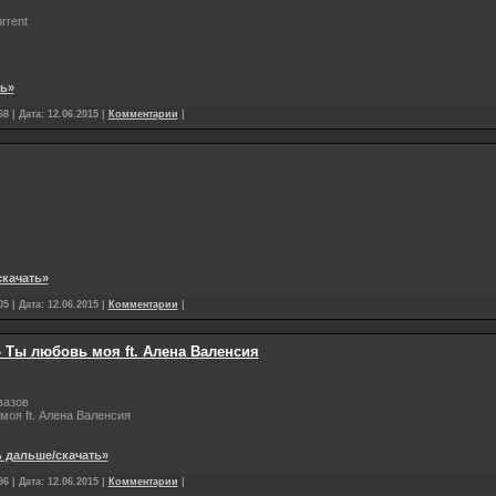
rrent
ть»
8 | Дата:
12.06.2015
|
Комментарии
|
скачать»
5 | Дата:
12.06.2015
|
Комментарии
|
 Ты любовь моя ft. Алена Валенсия
вазов
оя ft. Алена Валенсия
ь дальше/скачать»
6 | Дата:
12.06.2015
|
Комментарии
|