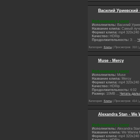
Василий Уриевский 
Информация о клипе
Исполнитель:
Василий Урие
Название клипа:
Самый лучш
Формат клипа:
mp4 320x240
Качество:
НDRip
Продолжительность:
3:
...
Ч
Категория:
Клипы
| Просмотров: 310 |
Muse - Mercy
Информация о клипе
Исполнитель:
Muse
Название клипа:
Mercy
Формат клипа:
mp4 320x240
Качество:
НDRip
Продолжительность:
4:02
Размер:
10MB
...
Читать даль
Категория:
Клипы
| Просмотров: 414 |
Alexandra Stan - We 
Информация о клипе
Исполнитель:
Alexandra Sta
Название клипа:
We Wanna ft
Формат клипа:
mp4 320x240
Качество:
НDRip