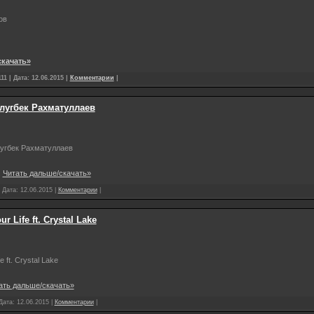
ов
скачать»
11 | Дата:
12.06.2015
|
Комментарии
|
 Улугбек Рахматуллаев
лугбек Рахматуллаев
.
Читать дальше/скачать»
| Дата:
12.06.2015
|
Комментарии
|
r Life ft. Crystal Lake
e ft. Crystal Lake
ать дальше/скачать»
 Дата:
12.06.2015
|
Комментарии
|