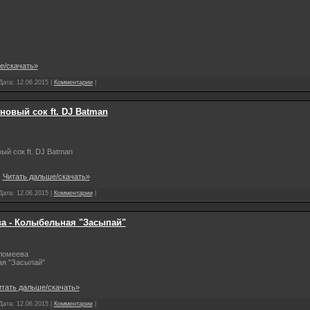
е/скачать»
 Дата:
12.06.2015
|
Комментарии
|
овый сок ft. DJ Batman
й сок ft. DJ Batman
.
Читать дальше/скачать»
 Дата:
12.06.2015
|
Комментарии
|
а - Колыбельная "Засыпай"
ломеева
я "Засыпай"
тать дальше/скачать»
 Дата:
12.06.2015
|
Комментарии
|