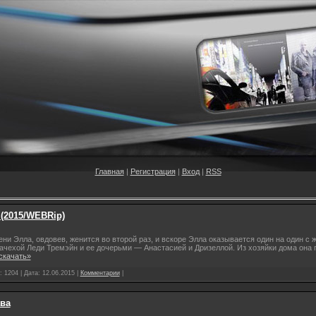
Главная
|
Регистрация
|
Вход
|
RSS
 (2015/WEBRip)
ни Элла, овдовев, женится во второй раз, и вскоре Элла оказывается один на один с
ехой Леди Тремэйн и ее дочерьми — Анастасией и Дризеллой. Из хозяйки дома она 
скачать»
 1204 | Дата:
12.06.2015
|
Комментарии
|
ава