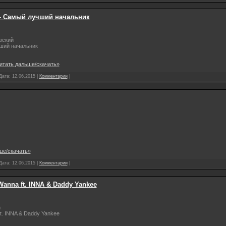
- Самый лучший начальник
вский
ий начальник
итать дальше/скачать»
 Дата:
12.06.2015
|
Комментарии
|
ше/скачать»
 Дата:
12.06.2015
|
Комментарии
|
Wanna ft. INNA & Daddy Yankee
n
. INNA & Daddy Yankee