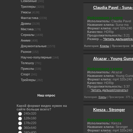
Семейные
[241]
Триллеры
Claudia Pavel - Suna
[3203]
Ужасы
[4136]
Информация о клипе
Фантастика
[2239]
Исполнитель:
Claudia Pavel
Драмы
[3139]
Название клипа:
Suna-ma
Формат клипа:
mp4 320x240
Мистика
[179]
Качество:
НDRip
Сериалы
Продолжительность:
3:21
[1839]
Размер
...
Читать дальше/ск
Аниме
[408]
Документальные
Категория:
Клипы
| Просмотров: 38
[1573]
Разное
[152]
Научно-популярные
[144]
Alcazar - Young Guns 
Телешоу
[791]
Информация о клипе
Приколы
[336]
Исполнитель:
Alcazar
Спорт
[241]
Название клипа:
Young Guns 
Формат клипа:
mp4 320x240
Трейлеры
[282]
Качество:
НDRip
Продолжительность:
3:37
...
Читать дальше/скачать»
Наш опрос
Категория:
Клипы
| Просмотров: 375 |
Какой формат видео нужен на
Kiesza - Stronger
сайте больше всего?
240x320
128x160
Информация о клипе
178x220
Исполнитель:
Kiesza
Название клипа:
Stronger
360x640
Формат клипа:
mp4 320x240
240x400