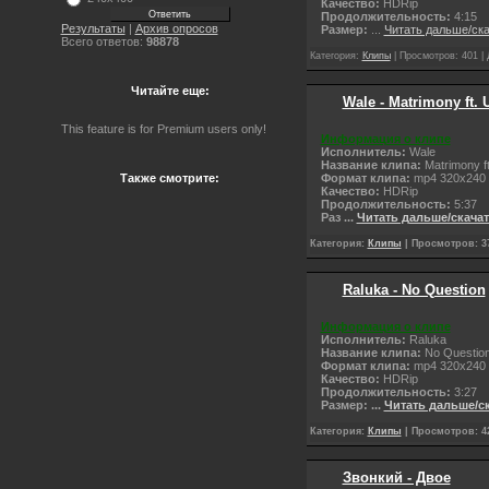
Качество:
НDRip
Продолжительность:
4:15
Результаты
|
Архив опросов
Размер:
...
Читать дальше/ск
Всего ответов:
98878
Категория:
Клипы
| Просмотров: 401 |
Читайте еще:
Wale - Matrimony ft. 
This feature is for Premium users only!
Информация о клипе
Исполнитель:
Wale
Название клипа:
Matrimony f
Формат клипа:
mp4 320x240
Также смотрите:
Качество:
НDRip
Продолжительность:
5:37
Раз
...
Читать дальше/скача
Категория:
Клипы
| Просмотров: 37
Raluka - No Question
Информация о клипе
Исполнитель:
Raluka
Название клипа:
No Questio
Формат клипа:
mp4 320x240
Качество:
НDRip
Продолжительность:
3:27
Размер:
...
Читать дальше/с
Категория:
Клипы
| Просмотров: 42
Звонкий - Двое