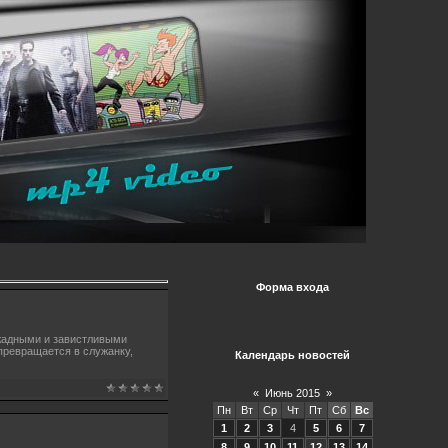
Форма входа
 жадными и завистливыми
превращается в служанку,
Календарь новостей
«
Июнь 2015
»
Пн
Вт
Ср
Чт
Пт
Сб
Вс
1
2
3
4
5
6
7
8
9
10
11
12
13
14