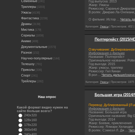
Семейные
Год выпуска: 2013
[241]
Жанр: Ужасы
Триллеры
[3203]
Режиссер: Саранью Джиралак
В ролях: Джираю Ла-Онгмани,
Ужасы
[4136]
Фантастика
[2239]
О фильме: Истор
...
Читать д
Драмы
[3139]
Категория:
Ужасы
| Просмотров: 402 |
Мистика
[179]
Сериалы
[1839]
Полтергейст (2015/H
Аниме
[408]
Документальные
[1573]
Озвучивание: Дублированное 
Разное
Информация о фильме
[152]
Название: Полтергейст
Научно-популярные
[144]
Оригинальное название: Polter
Год выхода: 2015
Телешоу
[791]
Жанр: ужасы, триллер
Приколы
[336]
Режиссер: Гил Кинан
В рол
...
Читать дальше/скача
Спорт
[241]
Трейлеры
[282]
Категория:
Ужасы
| Просмотров: 1975 
Большая игра (2014
Наш опрос
Перевод: Дублированный [iTu
Какой формат видео нужен на
Информация о фильме
сайте больше всего?
Название: Большая игра
240x320
Оригинальное название: Big 
Год выхода: 2014
128x160
Жанр: Боевик, приключения
178x220
Режиссер: Ялмари Хеландер
360x640
В ролях: Сэмюэл Л. Дж
...
Чит
240x400