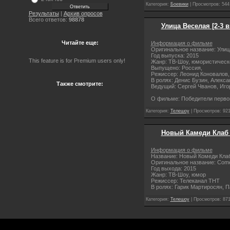
Категория:
Боевики
| Просмотров: 544
Результаты
|
Архив опросов
Всего ответов:
98878
Улица Веселая [2-3 
Читайте еще:
Информация о фильме
Оригинальное название: Улиц
Год выпуска: 2015
This feature is for Premium users only!
Жанр: ТВ-Шоу, юмористическ
Выпущено: Россия,
Режиссер: Леонид Коновалов,
В ролях: Денис Бузин, Алекс
Также смотрите:
Ведущий: Сергей Чванов, Иго
О фильме: Победители перво
Категория:
Телешоу
| Просмотров: 921
Новый Камеди Клаб /
Информация о фильме
Название: Новый Комеди Кла
Оригинальное название: Com
Год выхода: 2015
Жанр: ТВ-Шоу, юмор
Режиссер: Телеканал ТНТ
В ролях: Гарик Мартиросян, 
Категория:
Телешоу
| Просмотров: 871