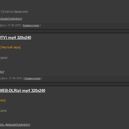
 Сутатта Удомсилп
альше/скачать»
 Дата:
27.06.2015
|
Комментарии
|
DTV) mp4 320х240
[Чистый звук]
geist
ть»
| Дата:
27.06.2015
|
Комментарии
|
/WEB-DLRip) mp4 320х240
nes]
Game
ать дальше/скачать»