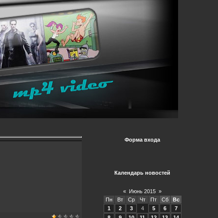
Форма входа
Календарь новостей
«
Июнь 2015
»
Пн
Вт
Ср
Чт
Пт
Сб
Вс
1
2
3
4
5
6
7
8
9
10
11
12
13
14