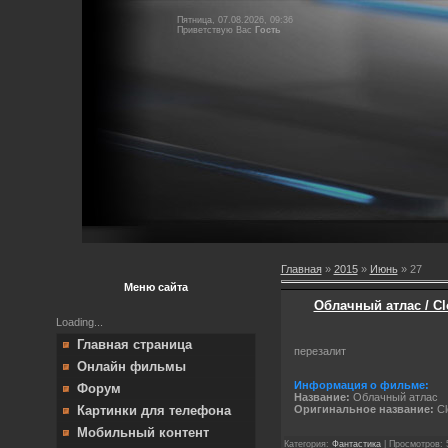
Пятница, 07.08.2026, 09:36
Приветствую Вас
Гость
Главная
»
2015
»
Июнь
»
27
Меню сайта
Облачный атлас / Cl
Loading...
Главная страница
перезалит
Онлайн фильмы
Информация о фильме:
Форум
Название:
Облачный атлас
Картинки для телефона
Оригинальное название:
Cl
Мобильный контент
Категория:
Фантастика
| Просмотров: 