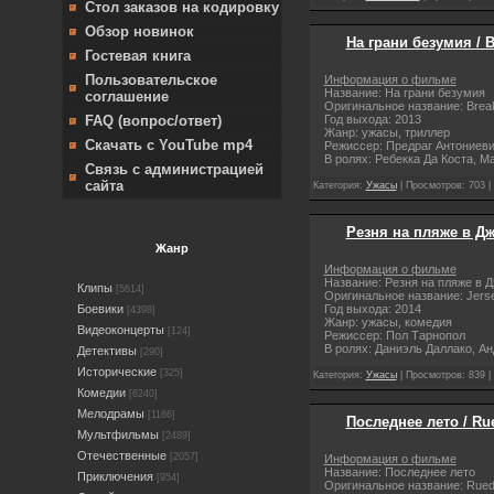
Стол заказов на кодировку
Обзор новинок
На грани безумия / B
Гостевая книга
Пользовательское
Информация о фильме
Название: На грани безумия
соглашение
Оригинальное название: Break
Год выхода: 2013
FAQ (вопрос/ответ)
Жанр: ужасы, триллер
Скачать с YouTube mp4
Режиссер: Предраг Антониев
В ролях: Ребекка Да Коста, 
Связь с администрацией
сайта
Категория:
Ужасы
| Просмотров: 703 |
Резня на пляже в Дж
Жанр
Информация о фильме
Название: Резня на пляже в 
Клипы
[5614]
Оригинальное название: Jers
Год выхода: 2014
Боевики
[4398]
Жанр: ужасы, комедия
Видеоконцерты
[124]
Режиссер: Пол Тарнопол
В ролях: Даниэль Даллако, А
Детективы
[290]
Исторические
[325]
Категория:
Ужасы
| Просмотров: 839 |
Комедии
[6240]
Мелодрамы
[1166]
Последнее лето / Rue
Мультфильмы
[2489]
Отечественные
[2057]
Информация о фильме
Название: Последнее лето
Приключения
[954]
Оригинальное название: Ruedo