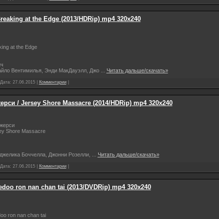
reaking at the Edge (2013/HDRip) mp4 320х240
ing at the Edge
ич
Майло Вентимилья, Энди МакДауэлл, Джо
...
Читать дальше/скачать»
 Дата:
27.06.2015
|
Комментарии
|
ерси / Jersey Shore Massacre (2014/HDRip) mp4 320х240
Джерси
ey Shore Massacre
нджелика Боччелла, Джонни Розелли,
...
Читать дальше/скачать»
 Дата:
27.06.2015
|
Комментарии
|
doo ron nan chan tai (2013/DVDRip) mp4 320х240
o ron nan chan tai