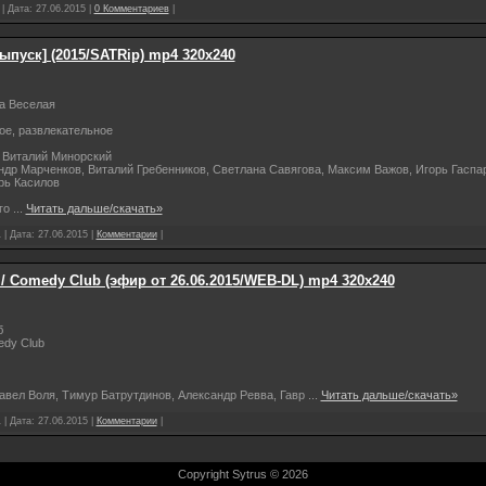
 | Дата:
27.06.2015
|
0 Комментариев
|
выпуск] (2015/SATRip) mp4 320х240
а Веселая
ое, развлекательное
 Виталий Минорский
андр Марченков, Виталий Гребенников, Светлана Савягова, Максим Важов, Игорь Гаспа
рь Касилов
го
...
Читать дальше/скачать»
 | Дата:
27.06.2015
|
Комментарии
|
 Comedy Club (эфир от 26.06.2015/WEB-DL) mp4 320х240
б
edy Club
Павел Воля, Тимур Батрутдинов, Александр Ревва, Гавр
...
Читать дальше/скачать»
 | Дата:
27.06.2015
|
Комментарии
|
Copyright Sytrus © 2026