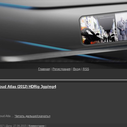
Главная
|
Регистрация
|
Вход
|
RSS
oud Atlas (2012) HDRip 3gp/mp4
oud Atla
...
Читать дальше/скачать»
517 | Дата:
27.06.2015
|
Комментарии
|