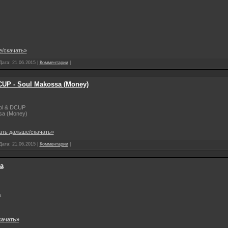
е/скачать»
 Дата:
21.06.2015
|
Комментарии
|
CUP - Soul Makossa (Money)
ol & DCUP
sa (Money)
ать дальше/скачать»
 Дата:
21.06.2015
|
Комментарии
|
а
а
качать»