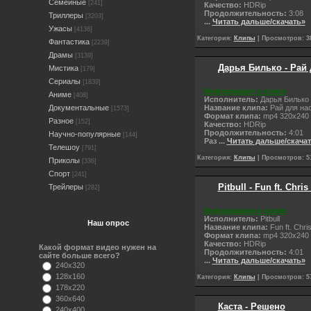
Семейные
[241]
Качество:
НDRip
Продолжительность:
3:08
Триллеры
[3203]
...
Читать дальше/скачать»
Ужасы
[4136]
Категория:
Клипы
| Просмотров: 38
Фантастика
[2239]
Драмы
[3139]
Дарья Билько - Рай 
Мистика
[179]
Сериалы
[1839]
Информация о клипе
Аниме
[408]
Исполнитель:
Дарья Билько
Название клипа:
Рай для на
Документальные
[1573]
Формат клипа:
mp4 320x240
Разное
[152]
Качество:
НDRip
Продолжительность:
4:01
Научно-популярные
[144]
Раз
...
Читать дальше/скача
Телешоу
[791]
Категория:
Клипы
| Просмотров: 51
Приколы
[336]
Спорт
[241]
Pitbull - Fun ft. Chri
Трейлеры
[282]
Информация о клипе
Исполнитель:
Pitbull
Наш опрос
Название клипа:
Fun ft. Chri
Формат клипа:
mp4 320x240
Качество:
НDRip
Какой формат видео нужен на
Продолжительность:
4:01
сайте больше всего?
...
Читать дальше/скачать»
240x320
128x160
Категория:
Клипы
| Просмотров: 57
178x220
360x640
Каста - Решено
240x400