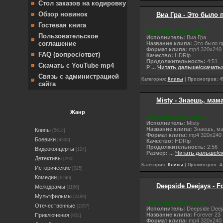
Стол заказов на кодировку
Обзор новинок
Виа Гра - Это было 
Гостевая книга
Информация о клипе
Пользовательское
Исполнитель:
Виа Гра
соглашение
Название клипа:
Это было п
Формат клипа:
mp4 320x240
FAQ (вопрос/ответ)
Качество:
НDRip
Продолжительность:
4:51
Скачать с YouTube mp4
Р
...
Читать дальше/скачать
Связь с администрацией
Категория:
Клипы
| Просмотров: 45
сайта
Misty - Знаешь, мам
Жанр
Информация о клипе
Исполнитель:
Misty
Название клипа:
Знаешь, м
Клипы
[5614]
Формат клипа:
mp4 320x240
Боевики
[4398]
Качество:
НDRip
Продолжительность:
2:56
Видеоконцерты
[124]
Размер:
...
Читать дальше/с
Детективы
[290]
Категория:
Клипы
| Просмотров: 47
Исторические
[325]
Комедии
[6240]
Deepside Deejays - F
Мелодрамы
[1166]
Мультфильмы
[2489]
Информация о клипе
Отечественные
[2057]
Исполнитель:
Deepside Deej
Название клипа:
Forever 23
Приключения
[954]
Формат клипа:
mp4 320x240