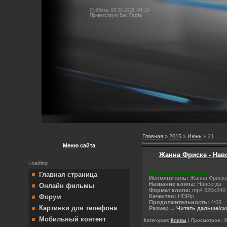
Суббота, 08.08.2026, 04:16
Приветствую Вас
Гость
Главная
»
2015
»
Июнь
»
21
Меню сайта
Жанна Фриске - Нав
Loading...
Информация о клипе
Главная страница
Исполнитель:
Жанна Фриск
Название клипа:
Навсегда
Онлайн фильмы
Формат клипа:
mp4 320x240
Качество:
НDRip
Форум
Продолжительность:
4:08
Картинки для телефона
Размер
...
Читать дальше/ск
Мобильный контент
Категория:
Клипы
| Просмотров: 49