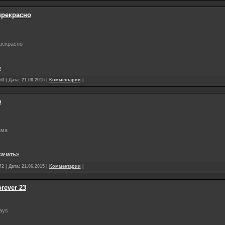
прекрасно
рекрасно
»
0 | Дата:
21.06.2015
|
Комментарии
|
а
ама
качать»
2 | Дата:
21.06.2015
|
Комментарии
|
orever 23
ays