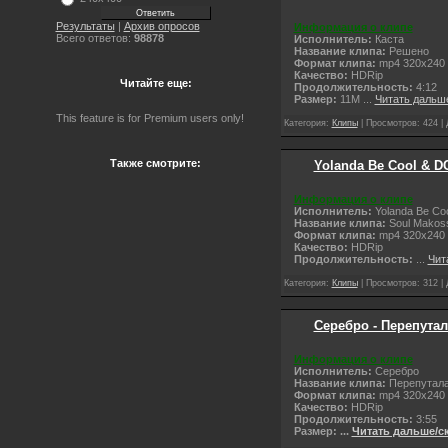
Результаты
|
Архив опросов
Информация о клипе
Всего ответов:
98878
Исполнитель:
Каста
Название клипа:
Решено
Формат клипа:
mp4 320x240
Качество:
НDRip
Читайте еще:
Продолжительность:
4:12
Размер:
11M
...
Читать дальш
This feature is for Premium users only!
Категория:
Клипы
| Просмотров: 424 |
Также смотрите:
Yolanda Be Cool & D
Информация о клипе
Исполнитель:
Yolanda Be Co
Название клипа:
Soul Makos
Формат клипа:
mp4 320x240
Качество:
НDRip
Продолжительность:
...
Чит
Категория:
Клипы
| Просмотров: 312 |
Серебро - Перепутал
Информация о клипе
Исполнитель:
Серебро
Название клипа:
Перепутал
Формат клипа:
mp4 320x240
Качество:
НDRip
Продолжительность:
3:55
Размер:
...
Читать дальше/с