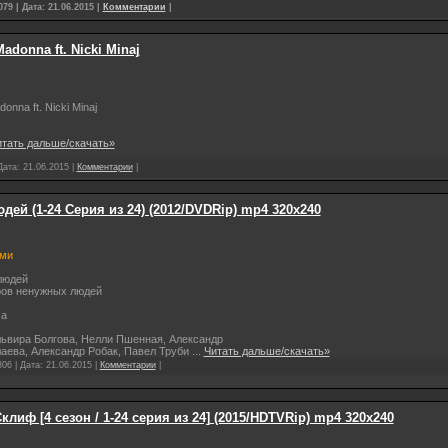
79 | Дата:
21.06.2015
|
Комментарии
|
adonna ft. Nicki Minaj
donna ft. Nicki Minaj
тать дальше/скачать»
Дата:
21.06.2015
|
Комментарии
|
ей (1-24 Серия из 24) (2012/DVDRip) mp4 320х240
ами
людей
ров ненужных людей
ма
львира Болгова, Нелли Пшенная, Александр
аева, Александр Робак, Павел Труби
...
Читать дальше/скачать»
06 | Дата:
21.06.2015
|
Комментарии
|
лиф [4 сезон / 1-24 серия из 24] (2015/HDTVRip) mp4 320х240