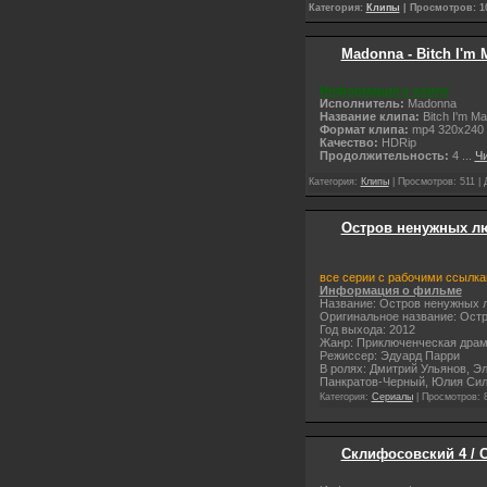
Категория:
Клипы
| Просмотров: 10
Madonna - Bitch I'm M
Информация о клипе
Исполнитель:
Madonna
Название клипа:
Bitch I'm Ma
Формат клипа:
mp4 320x240
Качество:
НDRip
Продолжительность:
4
...
Чи
Категория:
Клипы
| Просмотров: 511 | 
Остров ненужных люд
все серии с рабочими ссылк
Информация о фильме
Название: Остров ненужных 
Оригинальное название: Ост
Год выхода: 2012
Жанр: Приключенческая дра
Режиссер: Эдуард Парри
В ролях: Дмитрий Ульянов, Э
Панкратов-Черный, Юлия Сил
Категория:
Сериалы
| Просмотров: 8
Склифосовский 4 / Ск