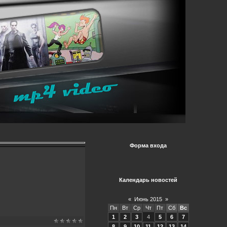
Форма входа
Календарь новостей
«
Июнь 2015
»
Пн
Вт
Ср
Чт
Пт
Сб
Вс
1
2
3
4
5
6
7
8
9
10
11
12
13
14