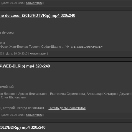
 | Дата:
19.06.2015
|
Комментарии
|
e de coeur (2010/HDTVRip) mp4 320x240
 de coeur
рём
и Фуке, Жан-Бернар Туссен, Софи-Шарло
...
Читать дальше/скачать»
063 | Дата:
19.06.2015
|
Комментарии
|
4\WEB-DLRip) mp4 320x240
семейный
ен Левонян, Армен Джигарханян, Екатерина Стриженова, Александр Хачатрян, Джулия 
, Олег Шкловский
, которой никогда не хватает
...
Читать дальше/скачать»
 | Дата:
19.06.2015
|
Комментарии
|
012/BDRip) mp4 320x240