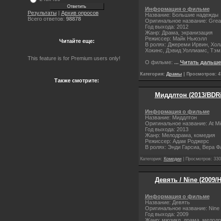
Информация о фильме
Результаты
|
Архив опросов
Название: Большие надежды
Всего ответов:
98878
Оригинальное название: Great
Год выхода: 2012
Жанр: Драма, экранизация
Режиссер: Майк Ньюэлл
Читайте еще:
В ролях: Джереми Ирвин, Хол
Хокинс, Дэвид Уоллиамс, Тэм
This feature is for Premium users only!
О фильме:
...
Читать дальше
Категория:
Драмы
| Просмотров: 47
Также смотрите:
Миддлтон (2013/BDRi
Информация о фильме
Название: Миддлтон
Оригинальное название: At Mi
Год выхода: 2013
Жанр: Мелодрама, комедия
Режиссер: Адам Роджерс
В ролях: Энди Гарсиа, Вера 
Категория:
Комедии
| Просмотров: 330
Девять / Nine (2009/
Информация о фильме
Название: Девять
Оригинальное название: Nine
Год выхода: 2009
Жанр: мюзикл, драма, мелод