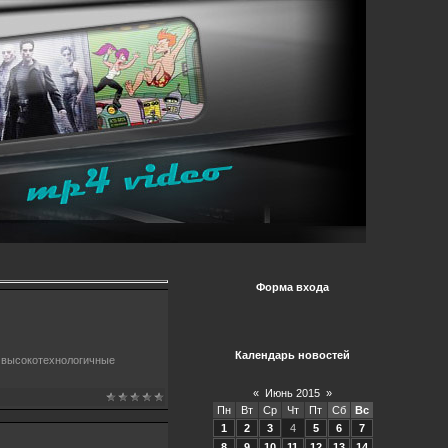
Форма входа
Календарь новостей
 высокотехнологичные
«
Июнь 2015
»
Пн
Вт
Ср
Чт
Пт
Сб
Вс
1
2
3
4
5
6
7
8
9
10
11
12
13
14