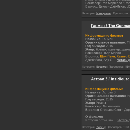
Режиссер: Роб Маршалл / Rob
В ролях: Дэниэл Дэй-Льюис /D
Категория:
Мелодрамы
| Просмотров: 
Ганмен / The Gunma
Информация о фильме
Название:
Ганмен
Оригинальное название:
T
Год выхода:
2015
Жанр:
боевик, триллер, драм
Режиссер:
Пьер Морель
В ролях:
Шон Пенн, Хавьер 
Адегбойега, Адэ О
...
Читать 
Категория:
Боевики
| Просмотров: 516
Астрал 3 / Insidious
Информация о фильме
Название:
Астрал 3
Оригинальное название:
In
Год выхода:
2015
Жанр:
Ужасы
Режиссер:
Ли Уоннелл
В ролях:
Стефани Скотт, Дер
О фильме:
История о том, как
...
Читать 
Категория:
Ужасы
| Просмотров: 1193 