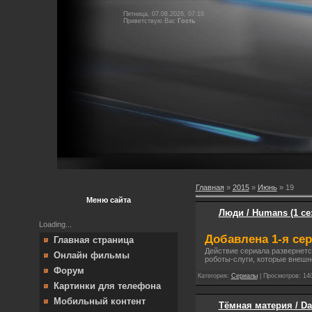
Пятница, 07.08.2026, 07:16
Приветствую Вас
Гость
Главная
»
2015
»
Июнь
»
19
Меню сайта
Люди / Humans (1 се
Loading...
Добавлена 1-я се
Главная страница
Действие сериала развернет
Онлайн фильмы
роботы-слуги, которые внеш
Форум
Категория:
Сериалы
| Просмотров: 140
Картинки для телефона
Мобильный контент
Тёмная материя / Da