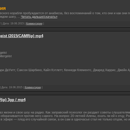
рия
кого корабля пробуждается от анабиоза, без воспоминаний о том, кто они и как они п
аждом шагу,
...
Читать дальше/скачать»
 | Дата:
19.06.2015
|
Комментарии
|
geist (2015/CAMRip) mp4
geist
ltergeist
ри ДеУитт, Саксон Шарбино, Кайл Кэтлетт, Кеннеди Клементс, Джаред Харрис, Джейн 
| Дата:
19.06.2015
|
Комментарии
|
Rip) 3gp / mp4
аз жизни и свое шоу на радио. Как заправский психолог он раздает советы слушателям
 оборачивается против него самого. На вопрос 20-летней Алены, ехать ли ей к отцу, Р
о в эфире — плод его случайной связи, а он сам в одночасье стал не только отцом, но