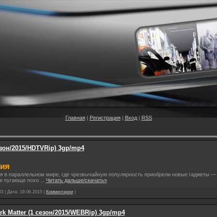
Главная
|
Регистрация
|
Вход
|
RSS
зон/2015/HDTVRip) 3gp/mp4
рия
ся в параллельном мире, где чрезвычайную популярность приобрели новые гаджеты —
не пугающе похо
...
Читать дальше/скачать»
3 | Дата:
19.06.2015
|
Комментарии
|
rk Matter (1 сезон/2015/WEBRip) 3gp/mp4