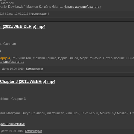
 Marshall
aniel Day-Lewis/, Марион Котийяр /Mari
...
Читать дальше/скачать»
527 | Дата:
19.06.2015
|
Комментарии
|
n (2015/WEB-DLRip) mp4
he Gunman
а
Бардем
, Рэй Уинстон, Жазмин Тринка, Идрис Эльба, Марк Райлэнс, Петер Францен, Би
дальше/скачать»
 | Дата:
19.06.2015
|
Комментарии
|
: Chapter 3 (2015/WEBRip) mp4
sidious: Chapter 3
мот Малруни, Энгус Сэмпсон, Ли Уоннелл, Лин Шэй, Тейт Берни, Майкл Рид МакКей, Ст
дальше/скачать»
| Дата:
19.06.2015
|
Комментарии
|