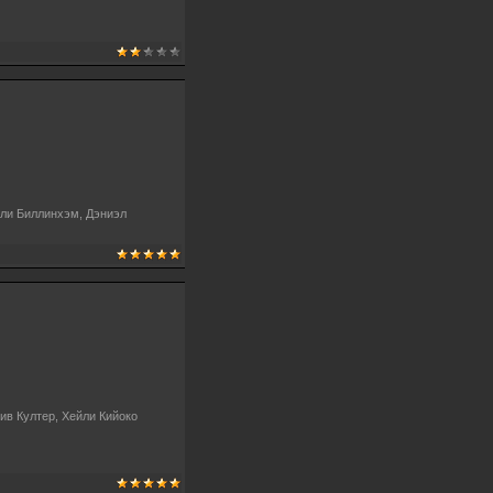
лли Биллинхэм, Дэниэл
ив Култер, Хейли Кийоко