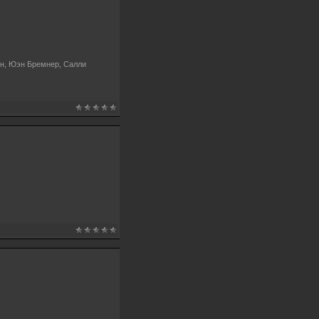
йн, Юэн Бремнер, Салли