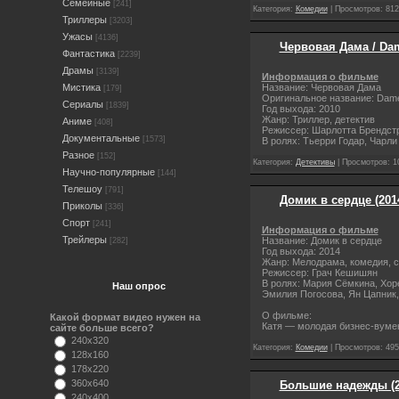
Семейные
[241]
Категория:
Комедии
| Просмотров: 812
Триллеры
[3203]
Ужасы
[4136]
Червовая Дама / Dam
Фантастика
[2239]
Драмы
[3139]
Информация о фильме
Название: Червовая Дама
Мистика
[179]
Оригинальное название: Dame
Сериалы
[1839]
Год выхода: 2010
Жанр: Триллер, детектив
Аниме
[408]
Режиссер: Шарлотта Брендст
Документальные
[1573]
В ролях: Тьерри Годар, Чарл
Разное
[152]
Категория:
Детективы
| Просмотров: 1
Научно-популярные
[144]
Телешоу
[791]
Домик в сердце (201
Приколы
[336]
Спорт
[241]
Информация о фильме
Трейлеры
Название: Домик в сердце
[282]
Год выхода: 2014
Жанр: Мелодрама, комедия, 
Режиссер: Грач Кешишян
В ролях: Мария Сёмкина, Хор
Наш опрос
Эмилия Погосова, Ян Цапник
О фильме:
Какой формат видео нужен на
Катя — молодая бизнес-вумен
сайте больше всего?
240x320
Категория:
Комедии
| Просмотров: 495
128x160
178x220
360x640
Большие надежды (2
240x400