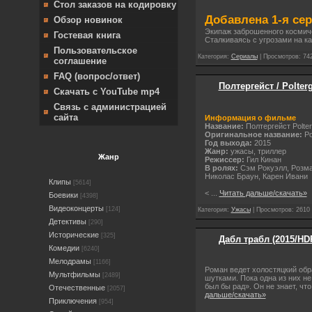
Стол заказов на кодировку
Добавлена 1-я се
Обзор новинок
Экипаж заброшенного космичес
Гостевая книга
Сталкиваясь с угрозами на к
Пользовательское
Категория:
Сериалы
| Просмотров: 742
соглашение
FAQ (вопрос/ответ)
Полтергейст / Polter
Скачать с YouTube mp4
Связь с администрацией
сайта
Информация о фильме
Название:
Полтергейст Polter
Оригинальное название:
Po
Год выхода:
2015
Жанр:
ужасы, триллер
Жанр
Режиссер:
Гил Кинан
В ролях:
Сэм Рокуэлл, Розма
Николас Браун, Карен Ивани
Клипы
[5614]
<
...
Читать дальше/скачать»
Боевики
[4398]
Видеоконцерты
[124]
Категория:
Ужасы
| Просмотров: 2610 
Детективы
[290]
Исторические
[325]
Дабл трабл (2015/HD
Комедии
[6240]
Мелодрамы
[1166]
Роман ведет холостяцкий обр
Мультфильмы
[2489]
шутками. Пока одна из них не
был бы рад». Он не знает, чт
Отечественные
[2057]
дальше/скачать»
Приключения
[954]