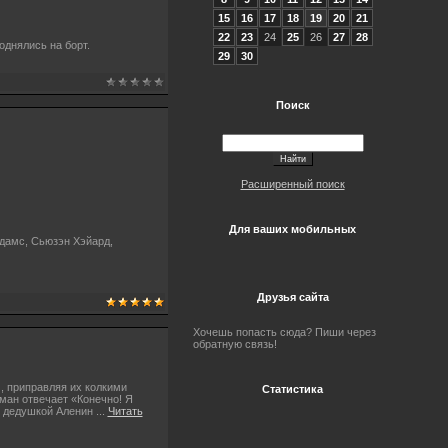
15
16
17
18
19
20
21
22
23
24
25
26
27
28
однялись на борт.
29
30
Поиск
Расширенный поиск
Для ваших мобильных
Адамс, Сьюзэн Хэйард,
Друзья сайта
Хочешь попасть сюда? Пиши через
обратную связь!
, приправляя их колкими
Статистика
оман отвечает «Конечно! Я
 и дедушкой Аленин
...
Читать