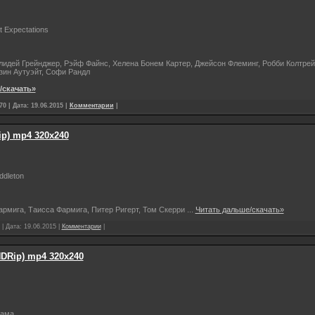
 Expectations
лидей Грейнджер, Рэйф Файнс, Хелена Бонем Картер, Джейсон Флеминг, Робби Колтре
зин Аутуэйт, Софи Рандл
/скачать»
0 | Дата:
19.06.2015
|
Комментарии
|
p) mp4 320x240
ddleton
Фармига, Таисса Фармига, Питер Ригерт, Том Скерри
...
Читать дальше/скачать»
 | Дата:
19.06.2015
|
Комментарии
|
HDRip) mp4 320x240
рама