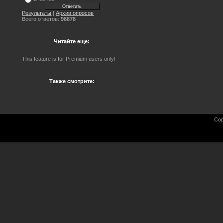
Результаты
|
Архив опросов
Всего ответов:
98878
Читайте еще:
This feature is for Premium users only!
Также смотрите:
Cop