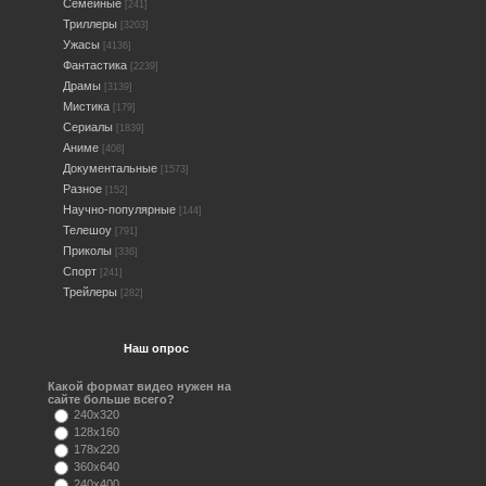
Семейные
[241]
Триллеры
[3203]
Ужасы
[4136]
Фантастика
[2239]
Драмы
[3139]
Мистика
[179]
Сериалы
[1839]
Аниме
[408]
Документальные
[1573]
Разное
[152]
Научно-популярные
[144]
Телешоу
[791]
Приколы
[336]
Спорт
[241]
Трейлеры
[282]
Наш опрос
Какой формат видео нужен на
сайте больше всего?
240x320
128x160
178x220
360x640
240x400