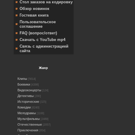
Стол заказов на кодировку
Обзор новинок
Гостевая книга
Пользовательское
соглашение
FAQ (вопрос/ответ)
Скачать с YouTube mp4
Связь с администрацией
сайта
Жанр
Клипы
[5614]
Боевики
[4398]
Видеоконцерты
[124]
Детективы
[290]
Исторические
[325]
Комедии
[6240]
Мелодрамы
[1166]
Мультфильмы
[2489]
Отечественные
[2057]
Приключения
[954]