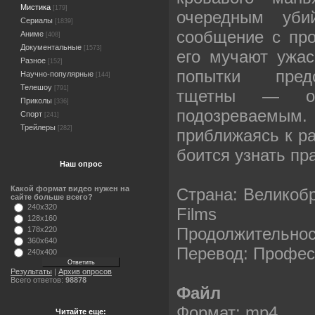
Мистика
[179]
очередным уби
Сериалы
[1839]
сообщение с пр
Аниме
[408]
Документальные
[1573]
его мучают ужа
Разное
[152]
попытки предо
Научно-популярные
[144]
Телешоу
[791]
тщетны — он
Приколы
[336]
подозреваемы
Спорт
[241]
Трейлеры
[282]
приближаясь к ра
боится узнать п
Наш опрос
Какой формат видео нужен на
Страна: Великобр
сайте больше всего?
240x320
Films
128x160
Продолжительност
178x220
360x640
Перевод: Профе
240x400
Результаты
|
Архив опросов
Всего ответов:
98878
Файл
Формат: mp4
Читайте еще: