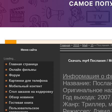
Главная
»
2015
»
Май
»
15
» Послания /
Меню сайта
Loading...
Скачать mp4 Послания / Me
Главная страница
Онлайн фильмы
Информация о ф
Форум
Картинки для телефона
Название: Посла
Мобильный контент
Оригинальное на
Стол заказов на кодировку
Год выхода: 2007
Обзор новинок
Жанр: Триллер, 
Гостевая книга
Пользовательское
Режиссер: Дэвид
соглашение