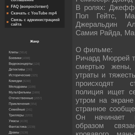
В ролях: Джефф
FAQ (вопрос/ответ)
Скачать с YouTube mp4
Пол Гейтс, Ма
Связь с администрацией
Джеральдин Ал
сайта
Самия Райда, Ма
Жанр
О фильме:
Клипы
[5614]
Ричард Мюррей та
Боевики
[4398]
Видеоконцерты
смертью жены, 
[124]
Детективы
[290]
утраты и тяжесть
Исторические
[325]
Комедии
происходят с
[6240]
Мелодрамы
[1166]
полиция ищет с
Мультфильмы
[2489]
утром на экране
Отечественные
[2057]
Приключения
[954]
странное сообщ
Семейные
[241]
Он начинает п
Триллеры
[3203]
Ужасы
[4136]
образом связ
Фантастика
[2239]
кровавого ман
Драмы
[3139]