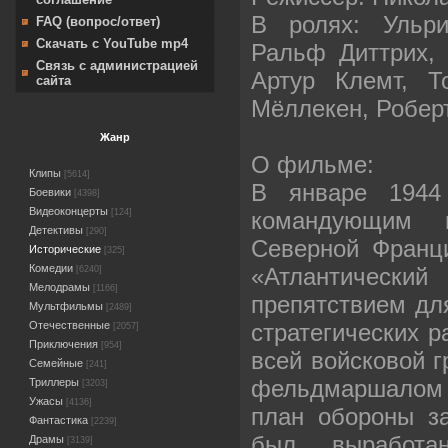
В ролях: Ульри
FAQ (вопрос/ответ)
Скачать с YouTube mp4
Ральф Диттрих, S
Связь с администрацией
Артур Клемт, Т
сайта
Мёллекен, Робер
Жанр
О фильме:
Клипы
[5614]
В январе 1944
Боевики
[4398]
Видеоконцерты
командующим 
[124]
Детективы
[290]
Северной Франц
Исторические
[325]
Комедии
«Атлантичес
[6240]
Мелодрамы
[1166]
препятствием для
Мультфильмы
[2489]
стратегических 
Отечественные
[2057]
Приключения
[954]
всей войсковой 
Семейные
[241]
фельдмаршало
Триллеры
[3203]
Ужасы
[4136]
план обороны з
Фантастика
[2239]
был выработ
Драмы
[3139]