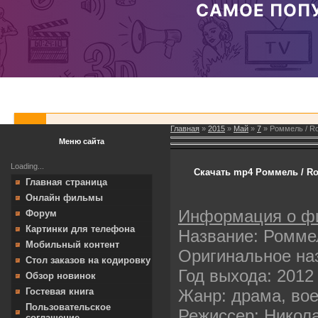
Главная
»
2015
»
Май
»
7
» Роммель / R
Меню сайта
Loading...
Скачать mp4 Роммель / Ro
Главная страница
Онлайн фильмы
Информация о ф
Форум
Картинки для телефона
Название: Ромме
Мобильный контент
Оригинальное на
Стол заказов на кодировку
Год выхода: 2012
Обзор новинок
Жанр: драма, вое
Гостевая книга
Пользовательское
Режиссер: Никол
соглашение