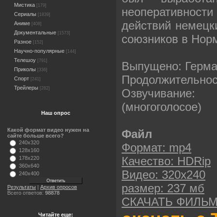
Мистика
[179]
неоперативнос
Сериалы
[1839]
действий немецк
Аниме
[408]
Документальные
[1573]
союзников в Норм
Разное
[152]
Научно-популярные
[144]
Телешоу
[791]
Выпущено: Герма
Приколы
[336]
Продолжительност
Спорт
[241]
Трейлеры
[282]
Озвучивание
(многоголосое)
Наш опрос
Какой формат видео нужен на
Файл
сайте больше всего?
240x320
Формат: mp4
128x160
Качество: HDRip
178x220
360x640
Видео: 320х240
240x400
размер: 237 мб
Результаты
|
Архив опросов
Всего ответов:
98878
СКАЧАТЬ ФИЛЬ
Читайте еще: