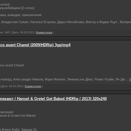
сезон]
льнобойщики [2 сезон]
рама, комедия, приключения
 Владислав Галкин, Наталья Егорова, Дарья Михайлова, Виктор и Вадим Яцук , Валер
в: 1847 | Дата:
04.03.2013
|
Комментарии
|
co avant Chanel (2009/HDRip) 3gp/mp4
co avant Chanel
Пульворд, Алессандро Нивола, Мари Жиллен, Эммануэль Дево, Режис Руайе, Ян Дю
...
Ч
| Дата:
04.03.2013
|
Комментарии
|
пекают / Hansel & Gretel Get Baked (HDRip / 2013) 320х240
 запекают
nsel & Gretel Get Baked
а Флинн Бойл, Эдвард Зо