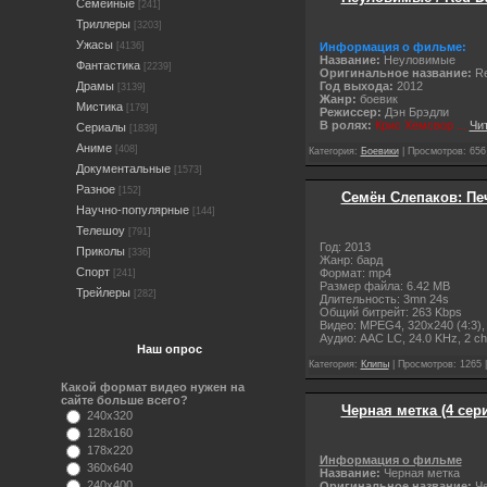
Семейные
[241]
Триллеры
[3203]
Ужасы
Информация о фильме:
[4136]
Название:
Неуловимые
Фантастика
[2239]
Оригинальное название:
Re
Год выхода:
2012
Драмы
[3139]
Жанр:
боевик
Мистика
[179]
Режиссер:
Дэн Брэдли
В ролях:
Крис Хемсвор
...
Чи
Сериалы
[1839]
Аниме
[408]
Категория:
Боевики
| Просмотров: 656
Документальные
[1573]
Разное
[152]
Семён Слепаков: Печ
Научно-популярные
[144]
Телешоу
[791]
Год: 2013
Приколы
[336]
Жанр: бард
Спорт
Формат: mp4
[241]
Размер файла: 6.42 MB
Трейлеры
[282]
Длительность: 3mn 24s
Общий битрейт: 263 Kbps
Видео: MPEG4, 320x240 (4:3), 1
Аудио: AAC LC, 24.0 KHz, 2 c
Наш опрос
Категория:
Клипы
| Просмотров: 1265 
Какой формат видео нужен на
сайте больше всего?
Черная метка (4 сери
240x320
128x160
178x220
Информация о фильме
360x640
Название:
Черная метка
240x400
Оригинальное название:
Ч