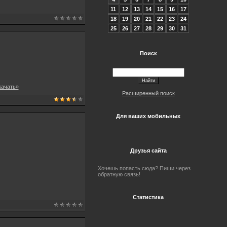
11
12
13
14
15
16
17
18
19
20
21
22
23
24
25
26
27
28
29
30
31
Поиск
качать»
Расширенный поиск
Для ваших мобильных
Друзья сайта
Хочешь попасть сюда? Пиши через
обратную связь!
Статистика