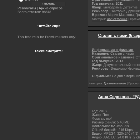
Год выпуска: 2011
Жанр:
мелодрама, детектив
Результаты
|
Архив опросов
Режиссер:
Виктория Держиц
Всего ответов:
98878
В ролях:
Мария Машкова, Гри
Категория:
Отечественные
| Просмо
Читайте еще:
Сталин с нами (6 сер
This feature is for Premium users only!
Информация о фильме
Также смотрите:
Название:
Сталин с нами
Оригинальное название:
Ст
Год выпуска: 2013
Жанр:
Документальный, позн
Режиссер:
Владимир Черны
О фильме:
Со дня смерти Ио
Категория:
Документальные
| Просмот
Анна Седокова - #УД
Год: 2013
Жанр: Поп
Формат: mp4
Размер файла: 5.40 MB
Длительность: 3mn 29s
Общий битрейт: 216 Kbps
Видео: MPEG4, 320x240 (4:3), 1
Аудио: AAC LC, 24.0 KHz, 2 ch