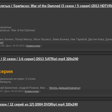
ятых / Spartacus: War of the Damned (3 сезон / 5 серия) (2013 HDTVR
проклятых
artacus: War of the Damned
ану Беннет, Питер Менса, Люси Лоулесс, Вива Бьянка, Ник Тарабэй, Дастин Клер, Дэн
ть»
1239 | Дата:
04.03.2013
|
Комментарии
|
 [2 сезон / 1-6 серия] (2013 SATRip) mp4 320х240
серия
реальная история / 2 сезон
Папакуль
рий Брекоткин, Андрей Рожков, Мих
...
Читать дальше/скачать»
37 | Дата:
04.03.2013
|
Комментарии
|
зон / 12 серий из 12] (2004 DVDRip) mp4 320х240