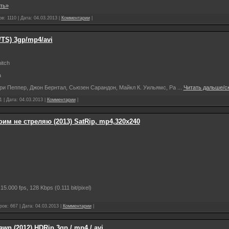
ть»
в: 1110 | Дата:
04.03.2013
|
Комментарии
|
3/TS) 3gp/mp4/avi
itch
а
рри Пеппер, Джон Бернтал, Сьюзен Сарандон, Майкл К. Уильямс, Ра
...
Читать дальше/с
1 | Дата:
04.03.2013
|
Комментарии
|
им не стреляю (2013) SatRip, mp4,320x240
.000 fps, 128 Kbps (0.111 bit/pixel)
ров: 667 | Дата:
04.03.2013
|
Комментарии
|
n (2012) HDRip 3gp / mp4 / avi