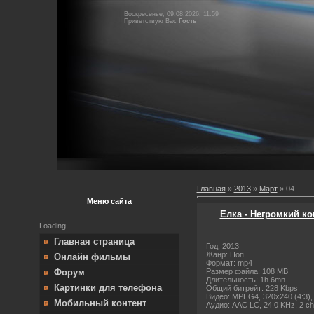
Воскресенье, 09.08.2026, 11:59
Приветствую Вас
Гость
Главная
»
2013
»
Март
»
04
Меню сайта
Елка - Негромкий ко
Loading...
Главная страница
Год: 2013
Жанр: Поп
Онлайн фильмы
Формат: mp4
Размер файла: 108 MB
Форум
Длительность: 1h 6mn
Картинки для телефона
Общий битрейт: 228 Kbps
Видео: MPEG4, 320x240 (4:3), 1
Мобильный контент
Аудио: AAC LC, 24.0 KHz, 2 ch