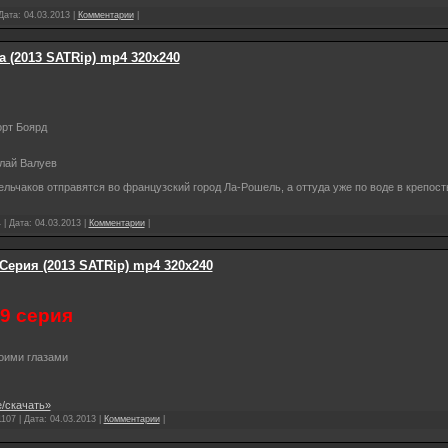
 Дата:
04.03.2013
|
Комментарии
|
а (2013 SATRip) mp4 320х240
орт Боярд
олай Валуев
ьчаков отправятся во французский город Ла-Рошель, а оттуда уже по воде в крепост
 | Дата:
04.03.2013
|
Комментарии
|
Серия (2013 SATRip) mp4 320х240
19 серия
оими глазами
/скачать»
107 | Дата:
04.03.2013
|
Комментарии
|