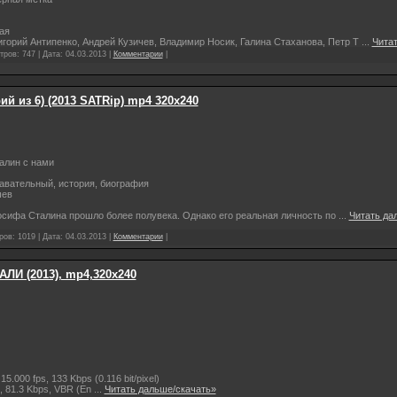
кая
горий Антипенко, Андрей Кузичев, Владимир Носик, Галина Стаханова, Петр Т
...
Чита
тров: 747 | Дата:
04.03.2013
|
Комментарии
|
ий из 6) (2013 SATRip) mp4 320х240
алин с нами
авательный, история, биография
шев
сифа Сталина прошло более полувека. Однако его реальная личность по
...
Читать да
ров: 1019 | Дата:
04.03.2013
|
Комментарии
|
АЛИ (2013), mp4,320x240
5.000 fps, 133 Kbps (0.116 bit/pixel)
, 81.3 Kbps, VBR (En
...
Читать дальше/скачать»