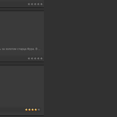
ь за золотом старца Фура. В
...