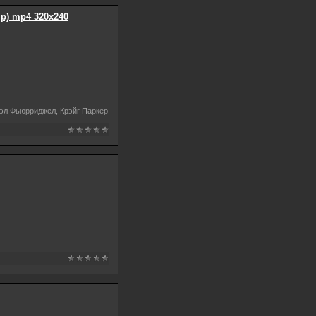
ip) mp4 320х240
иэл Фьюрриджел, Крэйг Паркер