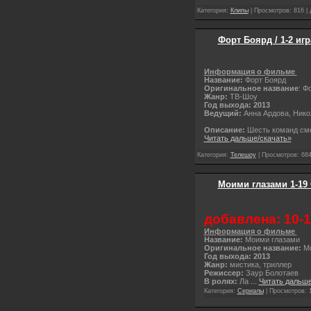
Категория:
Клипы
| Просмотров: 816 |
Форт Боярд / 1-2 игр
Информация о фильме
Название:
Форт Боярд
Оригинальное название
: Ф
Жанр:
ТВ-Шоу
Год выхода: 2013
Ведущий:
Анна Ардова, Ник
Описание:
Шесть команд смел
Читать дальше/скачать»
Категория:
Телешоу
| Просмотров: 684
Моими глазами 1-19 
добавлена: 10-
Информация о фильме
Название:
Моими глазами
Оригинальное название:
М
Год выхода: 2013
Жанр:
мистика, триллер
Режиссер:
Заур Болотаев
В ролях:
Ла
...
Читать дальше
Категория:
Сериалы
| Просмотров: 1