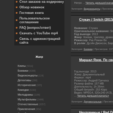
Стол заказов на кодировку
Негро
...
Читать дальше/скача
Обзор новинок
Категория:
Видеоконцерты
| Просмотро
Гостевая книга
Пользовательское
Стукач / Snitch (201
соглашение
FAQ (вопрос/ответ)
Название
: Стукач
Оригинальное название:
Sn
Скачать с YouTube mp4
Год выхода
: 2013
Жанр
: боевик, триллер, драм
Связь с администрацией
Режиссер
: Рик Роман Во
сайта
В ролях
: Дуэйн Джонсон, Ба
Категория:
Боевики
| Просмотров: 137
Жанр
Маршал Язов. По сво
Клипы
[5614]
Боевики
[4398]
Год выхода: 2013
Жанр: Документальный
Видеоконцерты
[124]
Формат: mp4
Детективы
Режиссер: Андрей Гречиха
[290]
Размер файла: 157 MB
Исторические
[325]
Длительность: 1h 26mn
Общий битрейт: 253 Kbps
Комедии
[6240]
Видео: MPEG4, 320x240 (4:3), 15
Мелодрамы
[1166]
...
Читать дальше/скачать»
Мультфильмы
[2489]
Категория:
Документальные
| Просмот
Отечественные
[2057]
Приключения
[954]
Неуловимые / Red Daw