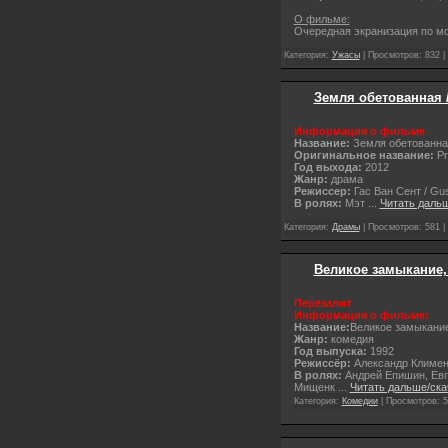
О фильме:
Очередная экранизация по мо
Категория:
Ужасы
| Просмотров: 832 |
Земля обетованная /
Информация о фильме
Название:
Земля обетованна
Оригинальное название:
Pr
Год выхода:
2012
Жанр:
драма
Режиссер:
Гас Ван Сент / Gus
В ролях:
Мэт
...
Читать даль
Категория:
Драмы
| Просмотров: 581 |
Великое замыкание, 
Перезалит
Информация о фильме:
Название:
Великое замыкание
Жанр:
комедия
Год выпуска:
1992
Режиссёр:
Александр Климен
В ролях:
Андрей Епишин, Евг
Мищенк
...
Читать дальше/ска
Категория:
Комедии
| Просмотров: 5