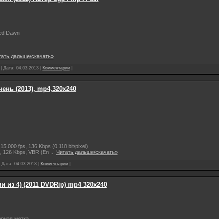
d Dawn
тать дальше/скачать»
 | Дата:
04.03.2013
|
Комментарии
|
ень (2013), mp4,320x240
5.000 fps, 136 Kbps (0.118 bit/pixel)
h, 126 Kbps, VBR (En
...
Читать дальше/скачать»
| Дата:
04.03.2013
|
Комментарии
|
и из 4) (2011 DVDRip) mp4 320х240
ерная метка