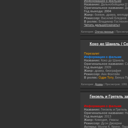
Информация о фильме
Название:
Дальнобойщики [2 
Оригинальное название:
Да
Год выхода: 2004
Жанр:
боевик, драма, мелод
Режиссер:
Василий Бледнов
В ролях:
Владимир Гостюхин,
Читать дальше/скачать»
Категория:
Отечественные
| Просмотро
Коко до Шанель / Co
Перезалит
Информация о фильме
Название:
Коко до Шанель
Оригинальное название:
Co
Год выхода:
2009
Жанр:
драма, биография
Режиссер:
Анн Фонтейн
В ролях:
Одри Тоту
, Бенуа 
Категория:
Драмы
| Просмотров: 1091 
Гензель и Гретель за
Информация о фильме
Название:
Гензель и Гретель
Оригинальное название:
Ha
Год выхода:
2013
Жанр:
Комедия, Ужасы
Режиссер:
Дуэн Джоерни
Актеры:
Молли К. Квинн, Лар