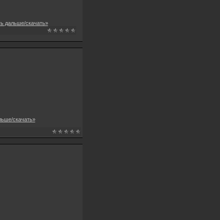
ть дальше/скачать»
льше/скачать»