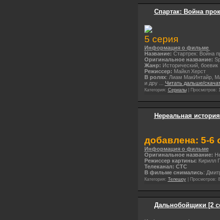
Спартак: Война прокл
5 серия
Информация о фильме
Название:
Стартрек: Война 
Оригинальное название:
Sp
Жанр:
Исторический, боевик
Режиссер:
Майкл Херст
В ролях
: Лиам МакИнтайр, М
и дру
...
Читать дальше/скача
Категория:
Сериалы
| Просмотров: 
Нереальная история /
добавлена: 5-6 
Информация о фильме
Оригинальное название:
Не
Режиссер картины:
Кирилл 
Телеканал: СТС
В фильме снимались
: Дмит
Категория:
Телешоу
| Просмотров: 8
Дальнобойщики [2 се