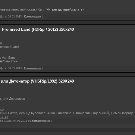
тивам известной сказки бр
...
Читать дальше/скачать»
 Дата:
04.03.2013
|
Комментарии
|
 Promised Land (HDRip / 2012) 320х240
я
omised Land
 Van Sant
ше/скачать»
 Дата:
04.03.2013
|
Комментарии
|
или Детонатор (VHSRip/1992) 320Х240
, или Детонатор
ко
ений Батов, Леонид Куравлёв, Анна Самохина, Станислав Садальский, Семен Фарада,
чать»
65 | Дата:
04.03.2013
|
0 Комментариев
|