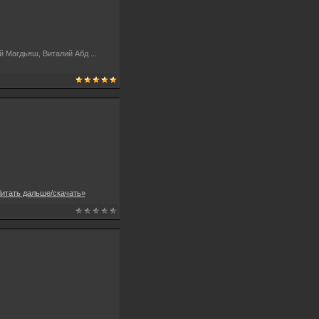
ий Магдьяш, Виталий Абд
...
итать дальше/скачать»