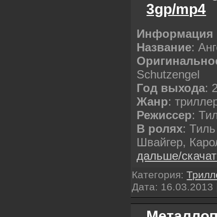
3gp/mp4
Информация 
Название
: Ан
Оригинально
Schutzengel
Год выхода
: 
Жанр
: трилле
Режиссер
: Ти
В ролях
: Тил
Швайгер, Кар
дальше/скача
Категория:
Трилл
Дата:
16.03.2013
Металлоп