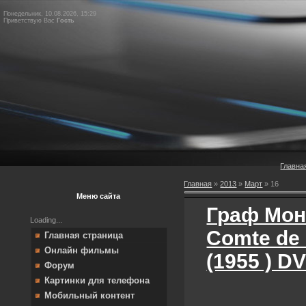
Понедельник, 10.08.2026, 15:29
Приветствую Вас
Гость
Главна
Главная
»
2013
»
Март
»
16
Меню сайта
Граф Монт
Loading...
Comte de 
Главная страница
Онлайн фильмы
(1955 ) D
Форум
Картинки для телефона
Мобильный контент