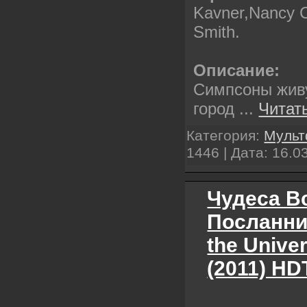
Kavner,Nancy C
Smith.
Описание:
Симпсоны жив
город
...
Читат
Категория:
Муль
1446 | Дата:
16.0
Чудеса В
Посланник
the Unive
(2011) HD