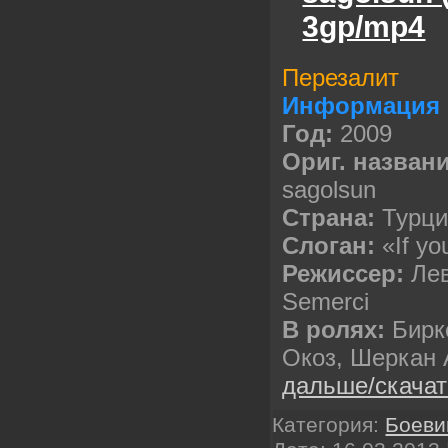
3gp/mp4
Перезалит
Информация 
Год:
2009
Ориг. названи
sagolsun
Cтрана:
Турц
Слоган:
«If you
Режиссер:
Лев
Semerci
В ролях:
Бирк
Окоз, Шеркан 
дальше/скача
Категория:
Боеви