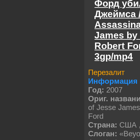
Форд уби
Джеймса /
Assassina
James by
Robert Fo
3gp/mp4
Перезалит
Информация 
Год:
2007
Ориг. названи
of Jesse James
Ford
Страна:
США
Слоган:
«Beyon