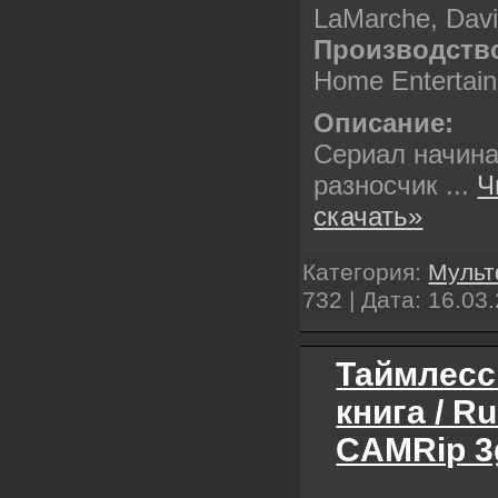
LaMarche, Dav
Производств
Home Entertai
Описание:
Сериал начинае
разносчик
...
Ч
скачать»
Категория:
Муль
732 | Дата:
16.03
Таймлесс
книга / Ru
CAMRip 3g