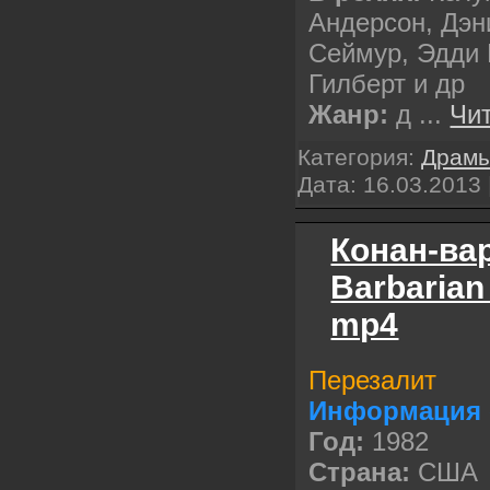
Андерсон, Дэн
Сеймур, Эдди 
Гилберт и др
Жанр:
д
...
Чи
Категория:
Драм
Дата:
16.03.2013
Конан-вар
Barbarian
mp4
Перезалит
Информация 
Год:
1982
Cтрана:
США