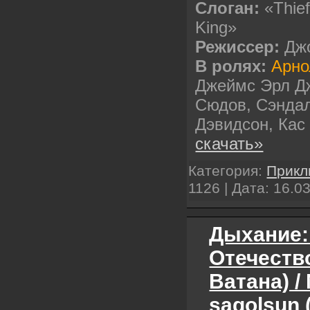
Слоган:
«Thief
King»
Режиссер:
Джо
В ролях:
Арно
Джеймс Эрл Д
Сюдов, Сэндал
Дэвидсон, Ка
скачать»
Категория:
Прикл
1126 | Дата:
16.0
Дыхание:
Отечеств
Ватана) /
sagolsun 