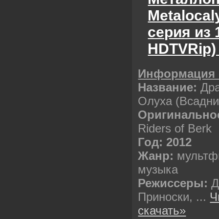
Metalocaly
серия из 
HDTVRip)
Информация 
Название:
Др
Олуха (Всадни
Оригинальное
Riders of Berk
Год: 2012
Жанр:
мультфи
музыка
Режиссеры:
Д
Приноски,
...
Ч
скачать»