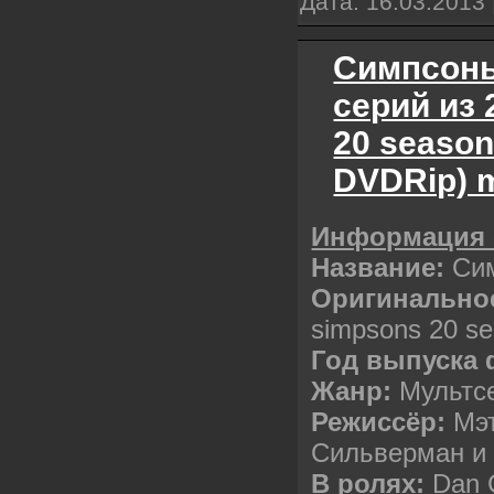
Дата:
16.03.2013
Симпсоны 
серий из 
20 season
DVDRip) 
Информация 
Название:
Си
Оригинальное
simpsons 20 s
Год выпуска 
Жанр:
Мультсе
Режиссёр:
Мэт
Сильверман и 
В ролях:
Dan C