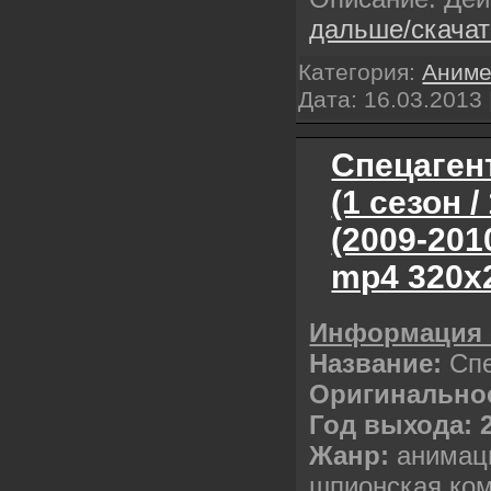
дальше/скача
Категория:
Аним
Дата:
16.03.2013
Спецагент
(1 сезон /
(2009-20
mp4 320х
Информация 
Название:
Сп
Оригинально
Год выхода: 
Жанр:
анимаци
шпионская ко