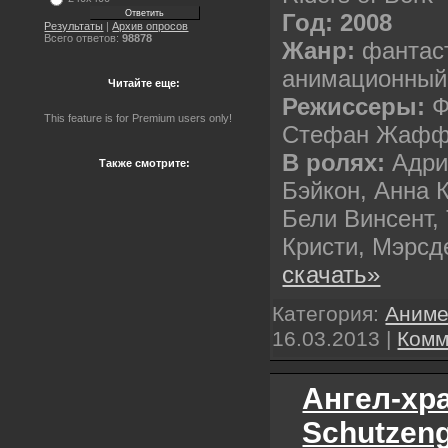
Год: 2008
Результаты
|
Архив опросов
Всего ответов:
98878
Жанр:
фантаст
анимационный
Читайте еще:
Режиссеры:
Ф
This feature is for Premium users only!
Стефан Жаф
В ролях:
Адри
Также смотрите:
Бэйкон, Анна 
Бели Винсент,
Кристи, Мэрс
скачать»
Категория:
Аним
16.03.2013
|
Комм
Ангел-хра
Schutzeng