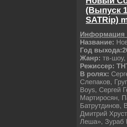
Новый Co
(Выпуск 1
SATRip) 
Информация
Название:
Нов
Год выхода:
Жанр:
тв-шоу
Режиссер: ТН
В ролях:
Серг
Слепаков, Гру
Boys, Сергей Г
Мартиросян, П
Батрутдинов, 
Дмитрий Хруст
Леша», Зураб 