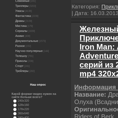
Семейные
[241]
Категория:
Прикл
Триллеры
[3203]
Ужасы
[4136]
| Дата:
16.03.201
Фантастика
[2239]
Драмы
[3139]
Мистика
Железный
[179]
Сериалы
[1839]
Приключе
Аниме
[408]
Документальные
[1573]
Iron Man:
Разное
[152]
Научно-популярные
[144]
Adventure
Телешоу
[791]
Приколы
[336]
серий из 
Спорт
[241]
mp4 320х
Трейлеры
[282]
Наш опрос
Информация 
Название:
Др
Какой формат видео нужен на
сайте больше всего?
Олуха (Всадни
240x320
128x160
Оригинальное
178x220
360x640
Riders of Berk
240x400