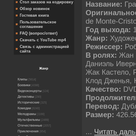
Стол заказов на кодировку
Название:
Гра
Обзор новинок
Оригинальное
Гостевая книга
de Monte-Crist
Пользовательское
соглашение
Год выхода:
1
FAQ (вопрос/ответ)
Жанр:
Художе
Скачать с YouTube mp4
Режиссер:
Роб
Связь с администрацией
сайта
В ролях:
Жан 
Даниэль Иверн
Жанр
Жак Кастело, 
Клод Дженья, 
Клипы
[5614]
Боевики
[4398]
Качество:
DVD
Видеоконцерты
[124]
Продолжител
Детективы
[290]
Исторические
[325]
Перевод:
Дуб
Комедии
[6240]
Размер:
426.5
Мелодрамы
[1166]
Мультфильмы
[2489]
Отечественные
[2057]
...
Читать даль
Приключения
[954]