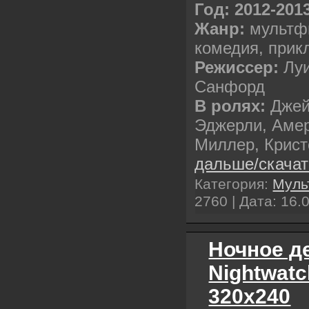
Год: 2012-2013
Жанр:
мультфи
комедия, прик
Режиссер:
Луи
Санфорд
В ролях:
Джей
Эджерли, Аме
Миллер, Крис
дальше/скача
Категория:
Муль
2760 | Дата:
16.
Ночное д
Nightwatc
320x240