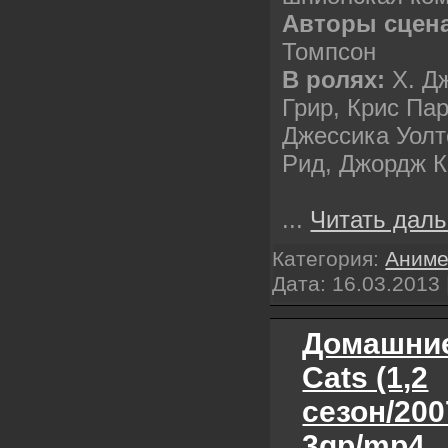
Авторы сцен
Томпсон
В ролях:
Х. Д
Грир, Крис Па
Джессика Уолт
Рид, Джордж К
...
Читать даль
Категория:
Аним
Дата:
16.03.2013
Домашние 
Cats (1,2
сезон/200
3gp/mp4