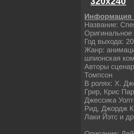
320х240
Информация 
Название: Спец
Оригинальное 
Год выхода: 20
Жанр: анимац
шпионская ко
Авторы сценар
Томпсон
В ролях: Х. Д
Грир, Крис Па
Джессика Уолт
Рид, Джордж К
Лаки Йэтс и др
Описание: Дей