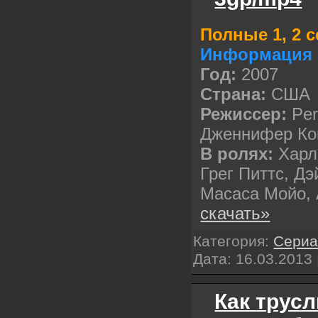
Полные 1, 2 
Информация 
Год:
2007
Cтрана:
США
Режиссер:
Per
Дженнифер Кой
В ролях:
Харл
Грег Питтс, Дэ
Масаса Мойо,
скачать»
Категория:
Сери
Дата:
16.03.2013
Как трус