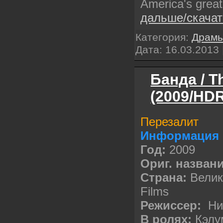
America's great
дальше/скача
Категория:
Драм
Дата:
16.03.2013
Банда / T
(2009/HDR
Перезалит
Информация 
Год:
2009
Ориг. названи
Cтрана:
Велик
Films
Режиссер:
Ни
В ролях:
Кэлу