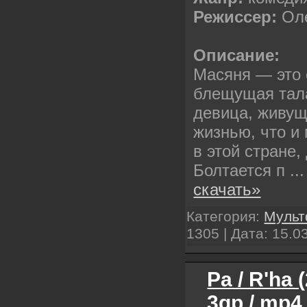
Режиссер:
Оле
Описание:
Масяня — это 
блещущая тала
девица, живущ
жизнью, что и
в этой стране, 
Болтается п
..
скачать»
Категория:
Муль
1305 | Дата:
15.0
Ра / R'ha
3gp / mp4 