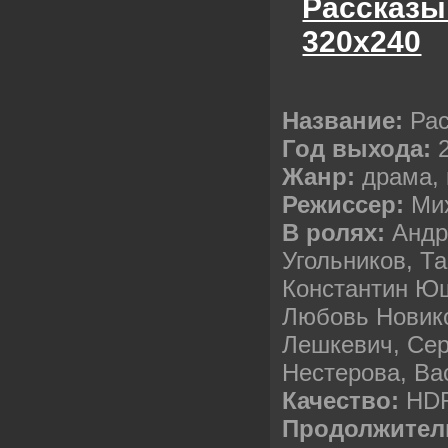
Рассказы
320x240
Название:
Рас
Год выхода:
2
Жанр:
драма, 
Режиссер:
Мих
В ролях:
Андр
Угольников, Т
Константин Юш
Любовь Новик
Лешкевич, Сер
Нестерова, Ва
Качество:
HDR
Продолжител