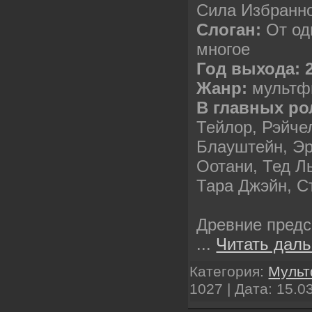
Сила Избранн
Слоган:
От од
многое
Год выхода: 
Жанр:
мультф
В главных ро
Тейлор, Рэйче
Блауштейн, Эр
Оотани, Тед Л
Тара Джэйн, С
Древние предс
...
Читать даль
Категория:
Муль
1027 | Дата:
15.0