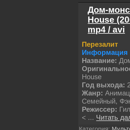
Дом-монст
House (20
mp4 / avi
Перезалит
Информация 
Название:
Дом
Оригинальное
House
Год выхода:
2
Жанр:
Анимац
Семейный, Фэ
Режиссер:
Гил
<
...
Читать да
Категория:
Муль