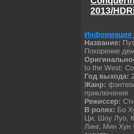
Conquerin
2013/HDR
Информация 
Название:
Пут
Покорение де
Оригинально
to the West: C
Год выхода:
Жанр:
фэнтези
приключения
Режиссер:
Сти
В ролях:
Бо Х
Ци, Шоу Луо, 
Линг, Мин Хун