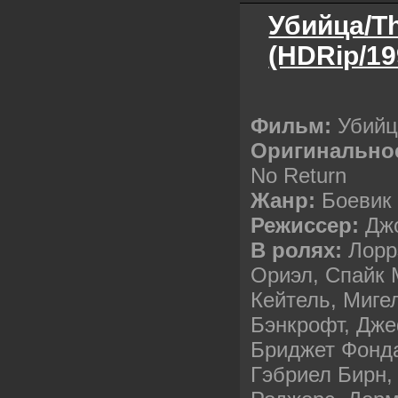
Убийца/T
(HDRip/19
Фильм:
Убийц
Оригинальное
No Return
Жанр:
Боевик
Режиссер:
Джо
В ролях:
Лоррэ
Ориэл, Спайк 
Кейтель, Миге
Бэнкрофт, Дж
Бриджет Фонда
Гэбриел Бирн,