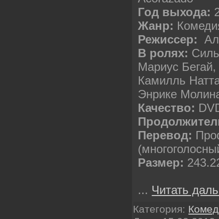
Год выхода:
2
Жанр:
Комеди
Режиссер:
Аль
В ролях:
Силь
Мариус Бегай,
Камилль Натта
Энрике Молин
Качество:
DVD
Продолжител
Перевод:
Про
(многоголосны
Размер:
243.2
...
Читать даль
Категория:
Комед