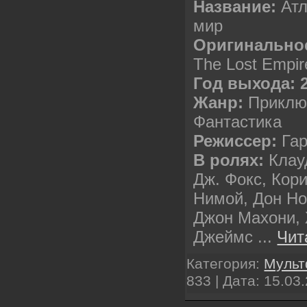
Название:
Атл
мир
Оригинальное
The Lost Empir
Год выхода: 
Жанр:
Приклю
Фантастика
Режиссер:
Гар
В ролях:
Клау
Дж. Фокс, Кор
Нимой, Дон Но
Джон Махони,
Джеймс
...
Чит
Категория:
Муль
833 | Дата:
15.03