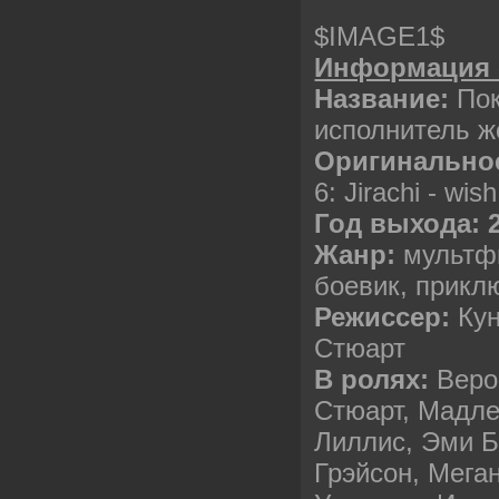
$IMAGE1$
Информация 
Название:
Пок
исполнитель ж
Оригинально
6: Jirachi - wis
Год выхода: 
Жанр:
мультфи
боевик, прикл
Режиссер:
Кун
Стюарт
В ролях:
Веро
Стюарт, Мадле
Лиллис, Эми Б
Грэйсон, Мега