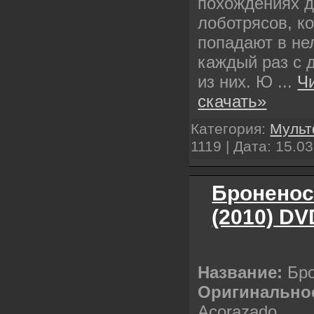
похождениях д
лоботрясов, к
попадают в не
каждый раз с 
из них. Ю
...
Ч
скачать»
Категория:
Муль
1119 | Дата:
15.03
Броненос
(2010) DV
Название:
Бро
Оригинальное
Acorazado