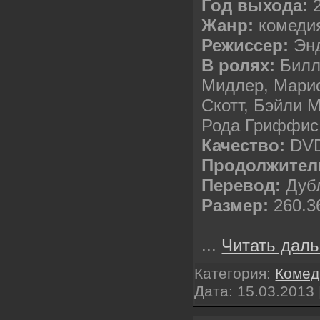
Год выхода:
2
Жанр:
комеди
Режиссер:
Энд
В ролях:
Билл
Мидлер, Марис
Скотт, Бэйли 
Рода Гриффис
Качество:
DVD
Продолжител
Перевод:
Дуб
Размер:
260.3
...
Читать даль
Категория:
Комед
Дата:
15.03.2013