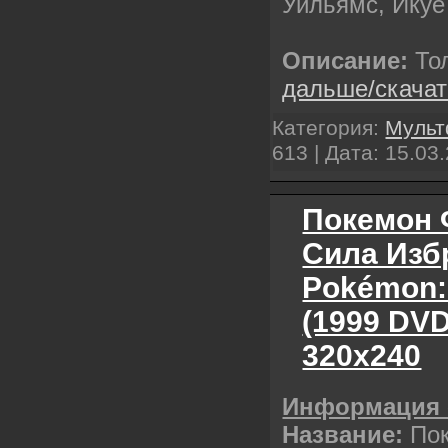
Уильямс, Икуе
Описание:
То
дальше/скача
Категория:
Муль
613 | Дата:
15.03
Покемон 
Сила Изб
Pokémon:
(1999 DV
320х240
Информация 
Название:
Пок