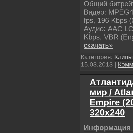
Общий битрейт
Видео: MPEG4, 
fps, 196 Kbps (0
Аудио: AAC LC,
Kbps, VBR (E
скачать»
Категория:
Клипы
15.03.2013
|
Комм
Атлантид
мир / Atla
Empire (2
320х240
Информация 