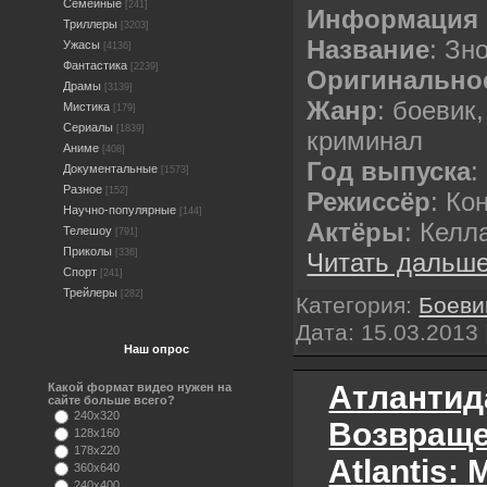
Семейные
[241]
Информация 
Триллеры
[3203]
Название
: Зн
Ужасы
[4136]
Фантастика
[2239]
Оригинальное
Драмы
[3139]
Жанр
: боевик
Мистика
[179]
Сериалы
[1839]
криминал
Аниме
[408]
Год выпуска
:
Документальные
[1573]
Разное
[152]
Режиссёр
: Ко
Научно-популярные
[144]
Актёры
: Келл
Телешоу
[791]
Приколы
[336]
Читать дальше
Спорт
[241]
Трейлеры
[282]
Категория:
Боеви
Дата:
15.03.2013
Наш опрос
Атлантид
Какой формат видео нужен на
сайте больше всего?
240x320
Возвраще
128x160
178x220
Atlantis: 
360x640
240x400