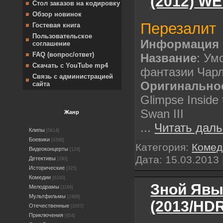
(2012) W
Стол заказов на кодировку
Обзор новинок
Перезалит
Гостевая книга
Пользовательское
Информация 
соглашение
FAQ (вопрос/ответ)
Название
: Ум
Скачать с YouTube mp4
фантазии Чарл
Связь с администрацией
Оригинально
сайта
Glimpse Inside 
Swan III
Жанр
...
Читать даль
Клипы
[5614]
Боевики
[4398]
Категория:
Комед
Видеоконцерты
[124]
Дата:
15.03.2013
Детективы
[290]
Исторические
[325]
Комедии
[6240]
Зной Явы 
Мелодрамы
[1166]
Мультфильмы
[2489]
(2013/HDR
Отечественные
[2057]
Приключения
[954]