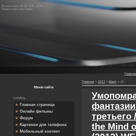
Воскресенье, 09.08.2026, 19:09
Приветствую Вас
Гость
Главна
Главная
»
2013
»
Март
»
15
Меню сайта
Умопомр
Loading...
фантазии
Главная страница
Онлайн фильмы
третьего 
Форум
the Mind o
Картинки для телефона
Мобильный контент