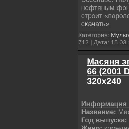
нефтяным фон
строит «парол
скачать»
Категория:
Муль
712 | Дата:
15.03
Масяня э
66 (2001 
320х240
Информация 
Название:
Ма
Год выпуска:
Жанр:
комеди