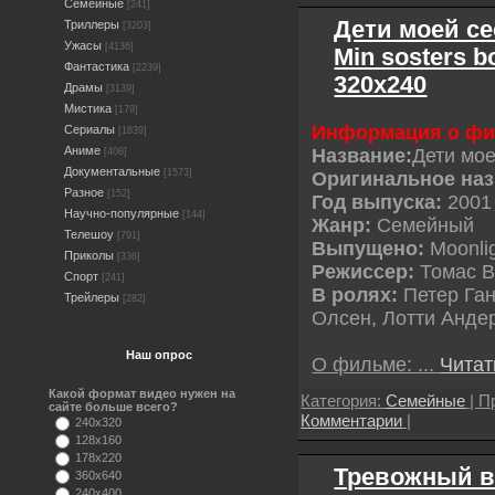
Семейные
[241]
Дети моей се
Триллеры
[3203]
Ужасы
[4136]
Min sosters b
Фантастика
[2239]
320х240
Драмы
[3139]
Мистика
[179]
Информация о ф
Сериалы
[1839]
Аниме
Название:
Дети мо
[408]
Документальные
[1573]
Оригинальное наз
Разное
[152]
Год выпуска:
2001
Научно-популярные
[144]
Жанр:
Семейный
Телешоу
[791]
Выпущено:
Moonlig
Приколы
[336]
Режиссер:
Томас В
Спорт
[241]
В ролях:
Петер Ган
Трейлеры
[282]
Олсен, Лотти Анде
Наш опрос
О фильме:
...
Читат
Какой формат видео нужен на
Категория:
Семейные
| П
сайте больше всего?
Комментарии
|
240x320
128x160
178x220
Тревожный вы
360x640
240x400