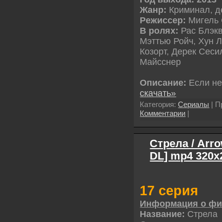
Жанр:
Криминал, д
Режиссер:
Мигель 
В ролях:
Рас Блэкв
Мэттью Ройч, Хун Л
Козорт, Дерек Сеси
Майсснер
Описание:
Если н
скачать»
Категория:
Сериалы
| П
Комментарии
|
Стрела / Arro
DL] mp4 320х
17 серия
Информация о ф
Название:
Стрела