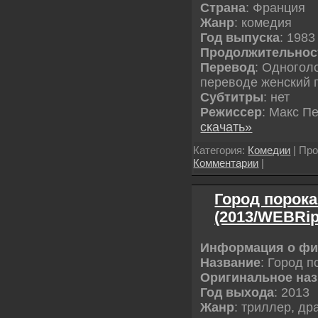
Страна
: Франция
Жанр
: комедия
Год выпуска
: 1983
Продолжительнос
Перевод
: Одногол
переводе женский 
Cубтитры
: нет
Режиссер
: Макс П
скачать»
Категория:
Комедии
| Про
Комментарии
|
Город порока 
(2013/WEBRip
Информация о ф
Название
: Город п
Оригинальное на
Год выхода
: 2013
Жанр
: триллер, др