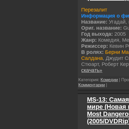
Перезалит
Информация о фи
Название:
Угадай, 
Ориг. название:
Gu
Год выхода:
2005
Жанр:
Комедия, М
Режиссер:
Кевин Р
В ролях:
Берни Ма
Салдана
, Джудит С
Стюарт, Роберт Ке
скачать»
Категория:
Комедии
| Про
Комментарии
|
MS-13: Самая
мире (Новая 
Most Dangero
(2005/DVDRi