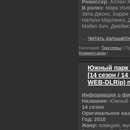
Режиссер
: Аллен 
В ролях
: Марк Уол
Зета-Джонс, Барри
Натали Мартинез, 
Майкл Бич, Джеймс
...
Читать дальше/с
Категория:
Триллеры
| Пр
Комментарии
|
Южный парк /
[14 сезон / 14
WEB-DLRip) 
Информация о ф
Название:
Южный п
14 сезон
Оригинальное наз
Год: 2010
Жанр:
комедия, м