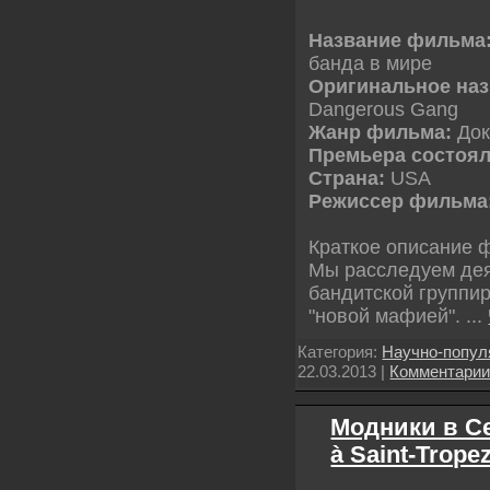
Название фильма
банда в мире
Оригинальное на
Dangerous Gang
Жанр фильма:
Док
Премьера состоял
Страна:
USA
Режиссер фильма
Краткое описание 
Мы расследуем дея
бандитской группи
"новой мафией".
...
Категория:
Научно-попу
22.03.2013
|
Комментари
Модники в Се
à Saint-Trope