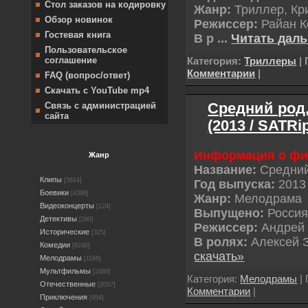
Стол заказов на кодировку
Жанр:
Триллер, К
Обзор новинок
Режиссер:
Райан К
Гостевая книга
В р
...
Читать даль
Пользовательское
Категория:
Триллеры
| 
соглашение
Комментарии
|
FAQ (вопрос/ответ)
Скачать с YouTube mp4
Средний род
Связь с администрацией
сайта
(2013 / SATRi
Информация о ф
Жанр
Название:
Средний
Клипы
[5614]
Год выпуска:
2013
Боевики
[4398]
Жанр:
Мелодрама
Видеоконцерты
[124]
Выпущено:
Росси
Детективы
[290]
Режиссер:
Андрей
Исторические
[325]
В ролях:
Алексей 
Комедии
[6240]
скачать»
Мелодрамы
[1166]
Мультфильмы
[2489]
Категория:
Мелодрамы
| 
Отечественные
[2057]
Комментарии
|
Приключения
[954]