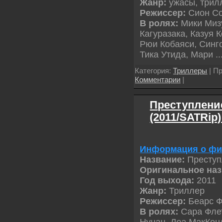
Жанр:
ужасы, трил
Режиссер:
Сион С
В ролях:
Мики Миз
Кагуразака, Казуя 
Рюи Кобаяcи, Cинго
Тика Утида, Мари
.
Категория:
Триллеры
| Пр
Комментарии
|
Преступление
(2011/SATRip
Информация о фи
Название:
Преступ
Оригинальное на
Год выхода:
2011
Жанр:
Триллер
Режиссер:
Беарс 
В ролях:
Сара Флет
Нунан, Леа МакКенд