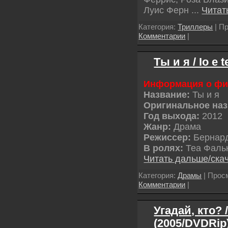
Луис Ферн
...
Читат
Категория:
Триллеры
| Пр
Комментарии
|
Ты и я / Io e 
Информация о ф
Название:
Ты и я
Оригинальное наз
Год выхода:
2012
Жанр:
Драма
Режиссер:
Бернард
В ролях:
Теа Фаль
Читать дальше/ска
Категория:
Драмы
| Просм
Комментарии
|
Угадай, кто?
(2005/DVDRip