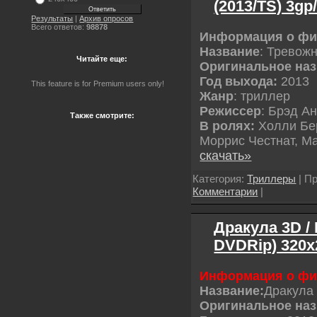
(2013/TS) 3gp
Результаты
|
Архив опросов
Всего ответов:
98878
Информация о ф
Название
: Тревож
Читайте еще:
Оригинальное на
Год выхода:
2013
This feature is for Premium users only!
Жанр
: триллер
Режиссер
: Брэд А
Также смотрите:
В ролях:
Холли Бер
Моррис Честнат, М
скачать»
Категория:
Триллеры
| Пр
Комментарии
|
Дракула 3D / 
DVDRip) 320х
Информация о ф
Название:
Дракула
Оригинальное наз