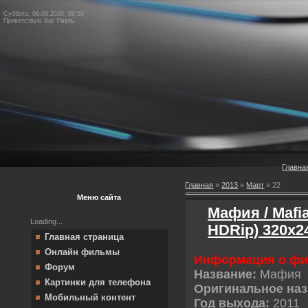
Суббота, 08.08.2026, 09:59
Приветствую Вас
Гость
Главна
Главная
»
2013
»
Март
»
22
Меню сайта
Мафия / Mafia
Loading...
HDRip) 320х2
Главная страница
Онлайн фильмы
Информация о ф
Форум
Название:
Мафия
Картинки для телефона
Оригинальное наз
Мобильный контент
Год выхода:
2011