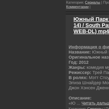
Категория:
Сериалы
| Пр
Комментарии
|
Южный Парк (
14) / South Pa
WEB-DL) mp4
Информация о ф
Название:
Южный П
Оригинальное наз
Год: 2012
Жанры:
комедия м
Режиссер:
Трей Па
В ролях:
Мэтт Сто
Элиза Шнайдер Мо
Джон Хэнсен Джен
Описание:
«Ю
...
Читать дальш
Категория:
Сериалы
| П