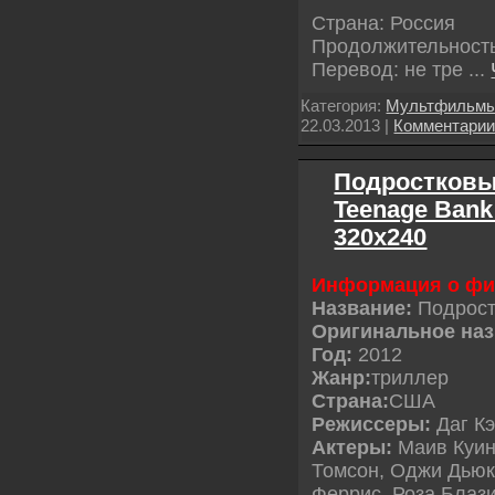
Страна: Россия
Продолжительность
Перевод: не тре
...
Категория:
Мультфильм
22.03.2013
|
Комментари
Подростковы
Teenage Bank 
320х240
Информация о ф
Название:
Подрост
Оригинальное наз
Год:
2012
Жанр:
триллер
Страна:
США
Режиссеры:
Даг К
Актеры:
Маив Куин
Томсон, Оджи Дьюк
Феррис, Роза Блази