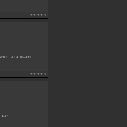
Эдкинс, Diana DeGarmo,
а, Юки