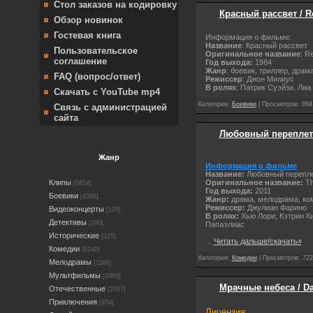
Стол заказов на кодировку
Красный рассвет / R
Обзор новинок
Гостевая книга
Информация о фильме:
Название
: Красный рассвет
Пользовательское
Оригинальное название
: R
соглашение
Год выхода:
1984
Жанр
: боевик, триллер, драм
FAQ (вопрос/ответ)
Режиссер
: Джон Милиус
В ролях
: Патрик Суэйзи, Лиа
Скачать с YouTube mp4
Категория:
Боевики
| Просмотров: 894
Связь с администрацией
сайта
Любовный переплет /
Жанр
Информация о фильме
Название:
Любовный перепл
Оригинальное название:
T
Клипы
[5614]
Год выхода:
2011
Боевики
[4398]
Жанр:
драма, мелодрама, ко
Режиссер:
Джулиан Фарино
Видеоконцерты
[124]
В ролях:
Хью Лори, Кэтрин К
Детективы
[290]
Папаэлиас
Исторические
[325]
...
Читать дальше/скачать»
Комедии
[6240]
Категория:
Комедии
| Просмотров: 722
Мелодрамы
[1166]
Мультфильмы
[2489]
Мрачные небеса / Da
Отечественные
[2057]
Приключения
[954]
Лицензия