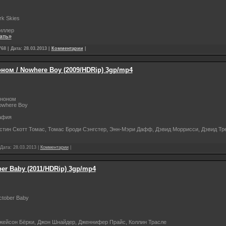
rk Skies
риллер
ать»
68 | Дата:
28.03.2013
|
Комментарии
|
ном / Nowhere Boy (2009/HDRip) 3gp/mp4
нноном
where Boy
афия
стин Скотт Томас, Томас Броди Сэнгстер, Энн-Мэри Дафф, Дэвид Моррисси, Дэвид Т
 Дата:
28.03.2013
|
Комментарии
|
ber Baby (2011/HDRip) 3gp/mp4
tober Baby
жейсон Бёрки, Джон Шнайдер, Дженнифер Прайс, Коллин Трасле