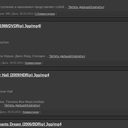
тупление и наказание» представляет собой
...
Читать дальше/скачать»
ров: 690 | Дата:
28.03.2013
|
0 Комментариев
|
(1988/DVDRip) 3gp/mp4/
eaches
ара Херши, Джон Хёрд, Сполдин
...
Читать дальше/скачать»
 | Дата:
28.03.2013
|
Комментарии
|
 Hall (2009/HDRip) 3gp/mp4
anner Hall
ини, Татьяна Фон Фюрстенберг
е
...
Читать дальше/скачать»
 Дата:
28.03.2013
|
Комментарии
|
hants Dream (2006/BDRip) 3gp/mp4