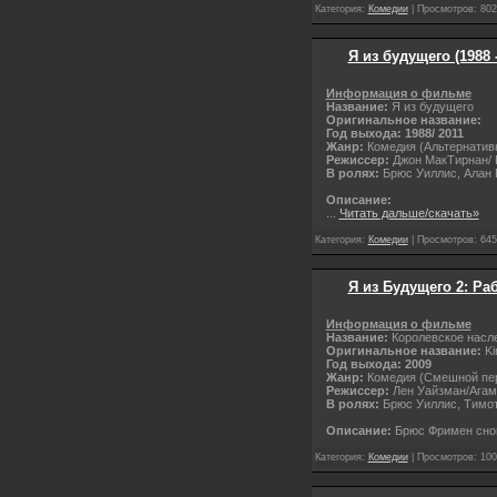
Категория:
Комедии
| Просмотров: 802
Я из будущего (1988
Информация о фильме
Название:
Я из будущего
Оригинальное название:
Год выхода: 1988/ 2011
Жанр:
Комедия (Альтернатив
Режиссер:
Джон МакТирнан/ Po
В ролях:
Брюс Уиллис, Алан Р
Описание:
...
Читать дальше/скачать»
Категория:
Комедии
| Просмотров: 645
Я из Будущего 2: Ра
Информация о фильме
Название:
Королевское насл
Оригинальное название:
Ki
Год выхода: 2009
Жанр:
Комедия (Смешной пе
Режиссер:
Лен Уайзман/Агам
В ролях:
Брюс Уиллис, Тимот
Описание:
Брюс Фримен снов
Категория:
Комедии
| Просмотров: 100