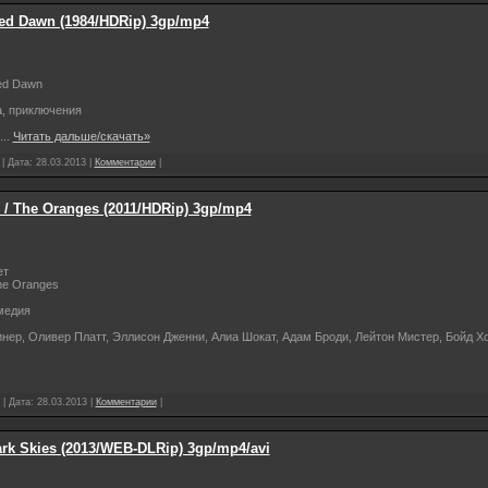
ed Dawn (1984/HDRip) 3gp/mp4
ed Dawn
а, приключения
...
Читать дальше/скачать»
 | Дата:
28.03.2013
|
Комментарии
|
 The Oranges (2011/HDRip) 3gp/mp4
ет
he Oranges
медия
инер, Оливер Платт, Эллисон Дженни, Алиа Шокат, Адам Броди, Лейтон Мистер, Бойд Хо
 | Дата:
28.03.2013
|
Комментарии
|
rk Skies (2013/WEB-DLRip) 3gp/mp4/avi