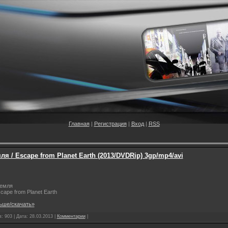
Главная
|
Регистрация
|
Вход
|
RSS
я / Escape from Planet Earth (2013/DVDRip) 3gp/mp4/avi
Земля
scape from Planet Earth
ьше/скачать»
: 903 | Дата:
28.03.2013
|
Комментарии
|