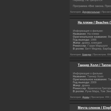
Программа «Вне закона. Прес
Категория:
Документальные
| Просмот
На пляже / Beaches 
Информация о фильме:
Название
: На пляже
Оригинальное название
: B
Год выхода:
1988
Жанр
: драма, комедия
Режиссер
: Гэрри Маршалл
В ролях
: Бетт Мидлер, Барб
Категория:
Комедии
| Просмотров: 694
Таннер Холл / Tanner
Информация о фильме
Название
: Таннер Холл
Оригинальное название
: T
Год выхода:
2009
Жанр
: драма
Режиссер
: Франческа Грегор
В ролях
: Руни Мара, Том Эв
Категория:
Драмы
| Просмотров: 659 |
Мечта слонов / Elep