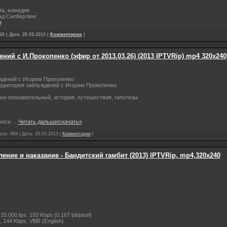
а, комедия
д Силберлинг
»
0 | Дата:
28.03.2013
|
Комментарии
|
ний с И.Прокопенко (эфир от 2013.03.26) (2013 IPTVRip) mp4 320х240
ждений с Игорем Прокопенко
рритория заблуждений с Игорем Прокопенко
о-познавательный, история, путешествия, гипотезы
носи
...
Читать дальше/скачать»
ров: 669 | Дата:
28.03.2013
|
Комментарии
|
ление и наказание - Бандитский гамбит (2013) IPTVRip, mp4,320x240
5.000 fps, 193 Kbps (0.167 bit/pixel)
, 144 Kbps, VBR (English)