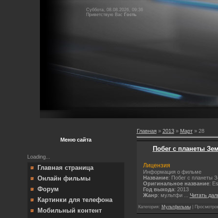
Суббота, 08.08.2026, 09:36
Приветствую Вас
Гость
Главная
»
2013
»
Март
»
28
Меню сайта
Побег с планеты Земл
Loading...
Лицензия
Главная страница
Информация о фильме
Название
: Побег с планеты 
Онлайн фильмы
Оригинальное название
: E
Форум
Год выхода
: 2013
Жанр
: мультфи
...
Читать дал
Картинки для телефона
Категория:
Мультфильмы
| Просмотров
Мобильный контент