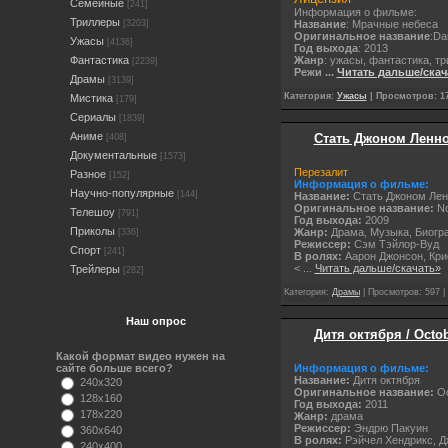
Семейные
[241]
Информация о фильме:
Триллеры
Название
: Мрачные небеса
[3203]
Оригинальное название
:Da
Ужасы
[4136]
Год выхода
: 2013
Жанр
: ужасы, фантастика, т
Фантастика
[2239]
Режи
...
Читать дальше/скач
Драмы
[3139]
Категория:
Ужасы
| Просмотров: 17
Мистика
[179]
Сериалы
[1839]
Аниме
Стать Джоном Ленно
[408]
Документальные
[1573]
Перезалит
Разное
[152]
Информация о фильме:
Научно-популярные
[144]
Название:
Стать Джоном Ле
Оригинальное название:
No
Телешоу
[791]
Год выхода:
2009
Приколы
Жанр:
Драма, Музыка, Биогр
[336]
Режиссер:
Сэм Тэйлор-Вуд
Спорт
[241]
В ролях:
Аарон Джонсон, Кри
<
...
Читать дальше/скачать»
Трейлеры
[282]
Категория:
Драмы
| Просмотров: 597 |
Наш опрос
Дитя октября / Octo
Какой формат видео нужен на
Информация о фильме:
сайте больше всего?
Название:
Дитя октября
240x320
Оригинальное название:
Oc
128x160
Год выхода:
2011
178x220
Жанр:
драма
Режиссер:
Эндрю Пакуин
360x640
В ролях:
Рэйчел Хендрикс, Д
240x400