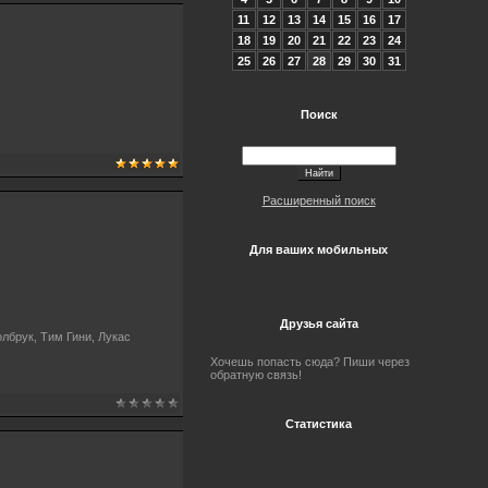
11
12
13
14
15
16
17
18
19
20
21
22
23
24
25
26
27
28
29
30
31
Поиск
Расширенный поиск
Для ваших мобильных
Друзья сайта
лбрук, Тим Гини, Лукас
Хочешь попасть сюда? Пиши через
обратную связь!
Статистика