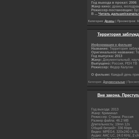
Год выхода в прокат: 2006
Жанр кино:
драма, мелодрам
Режиссер-постановщик:
Брэ
В
...
Читать дальше/скачать
Категория:
Драмы
| Просмотров: 66
Территория заблужде
Информация о фильме
Название:
Территория заблу
Оригинальное название:
Те
Год выпуска: 2013
Жанр:
Документальный, научн
Выпущено:
Россия, РЕН ТВ
Режиссер:
Федор Калугин
О фильме:
Каждый день при
Категория:
Документальные
| Просмот
Вне закона. Преступ
Год выхода: 2013
Жанр: Криминал
Режиссер: Страна: Россия
Размер файла: 46.2 MB
Длительность: 19mn 12s
Общий битрейт: 336 Kbps
Видео: MPEG4, 320x240 (4:3), 1
Аудио: AAC LC, 24.0 KHz, 2 ch
Перевод: Не требуется