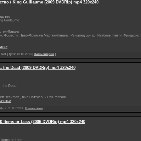
тво / King Guillaume (2009 DVDRip) mp4 320х240
едство
ng Guillaume
ртен-Лаваль
с Форести, Пьер-Франсуа Мартен-Лаваль, Рэймонд Бочар, Изабель Нанти, Фридерик 
ать»
520 | Дата:
28.03.2013
|
Комментарии
|
. the Dead (2009 DVDRip) mp4 320х240
. the Dead
f Beckman , Фил Паттисон / Phil Pattison
качать»
 Дата:
28.03.2013
|
Комментарии
|
10 Items or Less (2006 DVDRip) mp4 320х240
 Items or Less