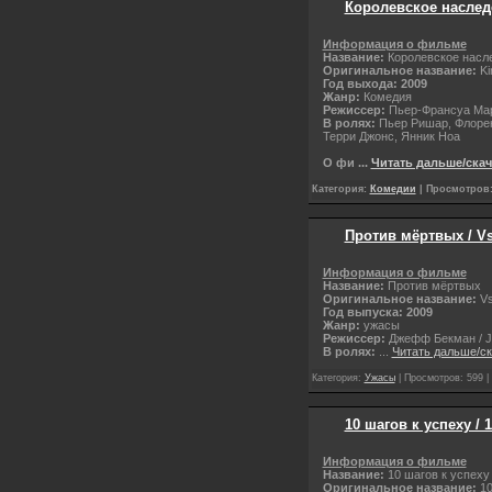
Королевское наследс
Информация о фильме
Название:
Королевское насл
Оригинальное название:
Ki
Год выхода: 2009
Жанр:
Комедия
Режиссер:
Пьер-Франсуа Ма
В ролях:
Пьер Ришар, Флорен
Терри Джонс, Янник Ноа
О фи
...
Читать дальше/скач
Категория:
Комедии
| Просмотров: 
Против мёртвых / Vs
Информация о фильме
Название:
Против мёртвых
Оригинальное название:
Vs
Год выпуска: 2009
Жанр:
ужасы
Режиссер:
Джефф Бекман / Jef
В ролях:
...
Читать дальше/с
Категория:
Ужасы
| Просмотров: 599 |
10 шагов к успеху / 
Информация о фильме
Название:
10 шагов к успеху
Оригинальное название:
10