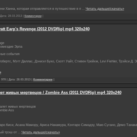
ени Ханна, которая отправляется в путешествие в п
...
Читать дальше/скачать»
 Дата:
28.03.2013
|
Комментарии
|
att Earp's Revenge (2012 DVDRip) mp4 320х240
nge
озмездие Эрпа
ьные события
бертс, Мэтт Даллас, Дэниэл Буко, Скотт Уайт, Стивен Грейхм, Levi Fiehler, Трэйси Д. 
»
970 | Дата:
28.03.2013
|
Комментарии
|
ет живых мертвецов / Zombie Ass (2011 DVDRip) mp4 320х240
уалет живых мертвецов
mbie Ass
аро Киси, Асана Мамору, Ариса Накамура, Кэнтаро Симадзу, Маю Сугано, Демо Танак
ый трэш от
...
Читать дальше/скачать»