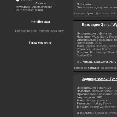
О фильме:
Результаты
|
Архив опросов
Это история о девушке по им
Всего ответов:
98878
Категория:
Драмы
| Просмотров: 983 |
Читайте еще:
Возмездие Эрпа / Wy
This feature is for Premium users only!
Информация о фильме:
Название:
Wyatt Earp's Reve
Оригинальное название:
В
Также смотрите:
Год выхода:
2012
Жанр:
драма, вестерн, реал
Режиссер:
Майкл Фейфер
В ролях:
Вэл Килмер, Шоун Ро
Брайан Гро
О
...
Читать дальше/скачать
Категория:
Комедии
| Просмотров: 
Задница зомби: Туал
Информация о фильме
Название:
Задница зомби: Т
Оригинальное название:
Zo
Год выпуска: 2011
Жанр:
Комедия, ужасы
Режиссер:
Нобору Игучи
В ролях:
Асами, Дэннии Кент
О фильме:
Очередной угарн