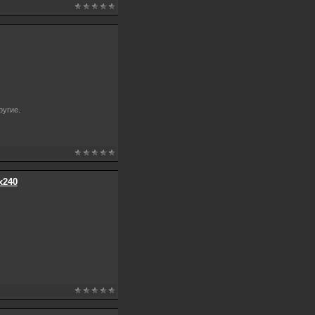
ругие.
х240