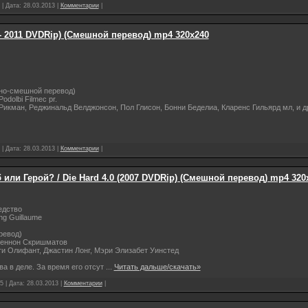
 | Дата:
28.03.2013
|
Комментарии
|
 - 2011 DVDRip) (Смешной перевод) mp4 320х240
но-смешной перевод)
dolbi Filmec pr.
икман, Реджинальд Велджонсон, Пол Глисон, Бонни Беделиа, Кларенс Гильярд мл, и д
 | Дата:
28.03.2013
|
Комментарии
|
б или Герой? / Die Hard 4.0 (2007 DVDRip) (Смешной перевод) mp4 320
едство
ng Guillaume
ревод)
еннон Скришматов
и Олифант, Джастин Лонг, Мэри Элизабет Уинстед
а в деле. За время его отсут
...
Читать дальше/скачать»
5 | Дата:
28.03.2013
|
Комментарии
|