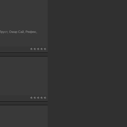
Пруст, Омар Сай, Рюфюс,