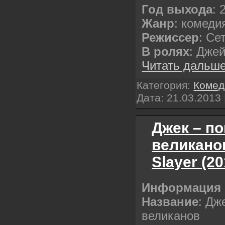
Год выхода
: 
Жанр
: комеди
Режиссер
: Се
В ролях
: Дже
Читать дальше
Категория:
Комед
Дата:
21.03.2013
Джек – п
великанов
Slayer (2
Информация 
Название
: Дж
великанов