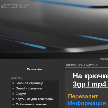
Суббота, 08.08.2026, 09:23
Приветствую Вас
Гость
Главна
Главная
»
2013
»
Март
»
21
Меню сайта
На крючке
Loading...
3gp / mp4 
Главная страница
Онлайн фильмы
Форум
Перезалит
Картинки для телефона
Информация 
Мобильный контент