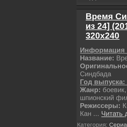
Время Си
из 24] (2
320х240
Информация 
Название:
Вр
Оригинальное
Синдбада
Год выпуска:
Жанр:
боевик,
шпионский фи
Режиссеры:
К
Кан
...
Читать 
Категория:
Сери