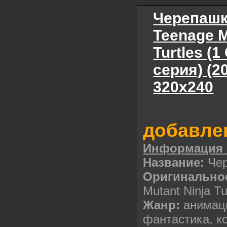
Черепашк
Teenage M
Turtles (1
серия) (
320х240
добавле
Информация 
Название:
Чер
Оригинальное
Mutant Ninja Tu
Жанр:
анимаци
фантастика, к