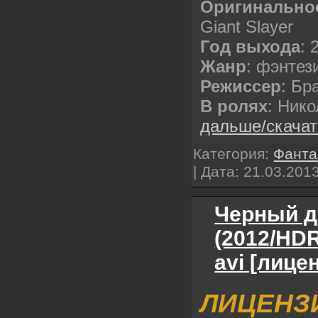
Оригинально
Giant Slayer
Год выхода
: 
Жанр
: фэнтез
Режиссер
: Бр
В ролях
: Ник
дальше/скача
Категория:
Фанта
| Дата:
21.03.201
Черный др
(2012/HDR
avi [лице
ЛИЦЕНЗ