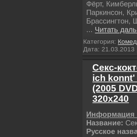
Фёрт, Кимберл
Паркинсон, Кр
Брассингтон, 
...
Читать даль
Категория:
Комед
Дата:
21.03.2013
Секс-кокт
ich konnt
(2005 DV
320х240
Информация 
Название:
Сек
Русское назв