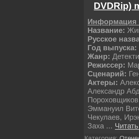
DVDRip) 
Информация 
Название:
Жи
Русское назв
Год выпуска:
Жанр:
Детекти
Режиссер:
Мар
Сценарий:
Ге
Актеры:
Алек
Александр Абд
Пороховщиков,
Эммануил Вит
Чекулаев, Ирэ
Заха
...
Читать
Категория:
Отече