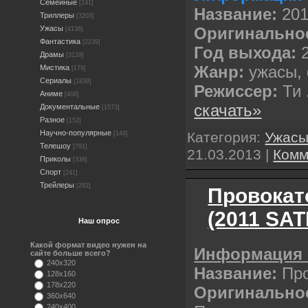
Семейные
[241]
Название:
201
Триллеры
[3203]
Оригинально
Ужасы
[4136]
Фантастика
[2239]
Год выхода:
Драмы
[3139]
Жанр:
ужасы,
Мистика
[179]
Сериалы
[1839]
Режиссер:
Ти
Аниме
[408]
скачать»
Документальные
[1573]
Разное
[152]
Научно-популярные
Категория:
Ужас
[144]
Телешоу
[791]
21.03.2013
|
Комм
Приколы
[336]
Спорт
[241]
Трейлеры
[282]
Провокато
(2011 SAT
Наш опрос
Какой формат видео нужен на
Информация 
сайте больше всего?
240x320
Название:
Про
128x160
178x220
Оригинальное
360x640
240x400