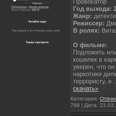
Провокатор
Год выхода: 
Результаты
|
Архив опросов
Всего ответов:
98878
Жанр:
детекти
Режиссер:
Дми
Читайте еще:
В ролях:
Вита
This feature is for Premium users only!
Также смотрите:
О фильме:
Подложить или
кошелек в кар
уверен, что о
наркотики дил
террористу, е
.
скачать»
Категория:
Отече
788 | Дата:
21.03