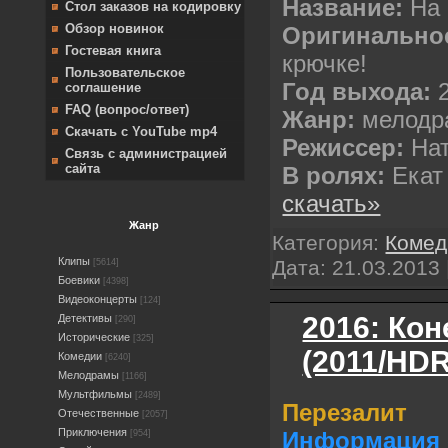
Название:
На 
Стол заказов на кодировку
Обзор новинок
Оригинально
Гостевая книга
крючке!
Пользовательское
Год выхода:
соглашение
FAQ (вопрос/ответ)
Жанр:
мелодр
Скачать с YouTube mp4
Режиссер:
На
Связь с администрацией
сайта
В ролях:
Ека
скачать»
Жанр
Категория:
Комед
Клипы
Дата:
21.03.2013
[5614]
Боевики
[4398]
Видеоконцерты
[124]
2016: Коне
Детективы
[290]
Исторические
[325]
(2011/HDRi
Комедии
[6240]
Мелодрамы
[1166]
Мультфильмы
[2489]
Перезалит
Отечественные
[2057]
Приключения
Информация 
[954]