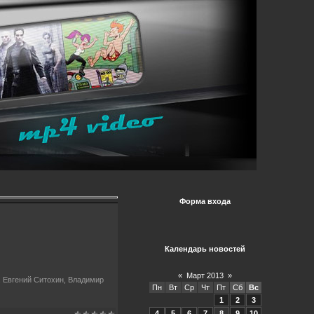
Форма входа
Календарь новостей
«
Март 2013
»
, Евгений Ситохин, Владимир
Пн
Вт
Ср
Чт
Пт
Сб
Вс
1
2
3
4
5
6
7
8
9
10