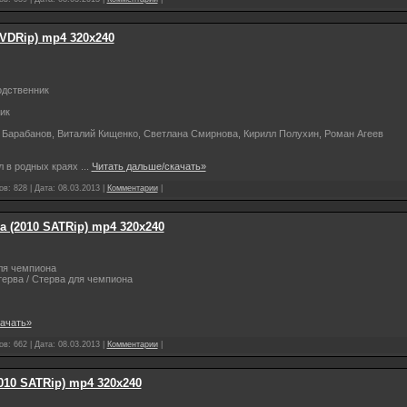
VDRip) mp4 320х240
дственник
ик
 Барабанов, Виталий Кищенко, Светлана Смирнова, Кирилл Полухин, Роман Агеев
л в родных краях
...
Читать дальше/скачать»
в: 828 | Дата:
08.03.2013
|
Комментарии
|
 (2010 SATRip) mp4 320х240
ля чемпиона
ерва / Стерва для чемпиона
качать»
в: 662 | Дата:
08.03.2013
|
Комментарии
|
10 SATRip) mp4 320х240