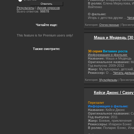
В ролях:
Елена Меркулова, И
Войтенко
Результаты
|
Архив опросов
Всего ответов:
98878
О фильме:
Игорь с детства дружи
...
Чита
Читайте еще:
Категория:
Отечественные
| Просмотро
This feature is for Premium users only!
Маша и Медведь [30 
Также смотрите:
30 серия
Витамин роста
Информация о фильме
Название:
Маша и Медведь
Оригинальное название:
Ма
Год выпуска: 2009-2012
Жанр:
Мультсериал, детский
Режиссер:
О
...
Читать дальш
Категория:
Мультфильмы
| Просмотров
Кейси Джонс / Casey
Перезалит
Информация о фильме:
Название:
Кейси Джонс
Оригинальное название:
Ca
Год выпуска:
2011
Жанр:
Боевик, приключения
Режиссеры:
Иларион Бэнкс
В ролях:
Поларис Бэнкс, Илар