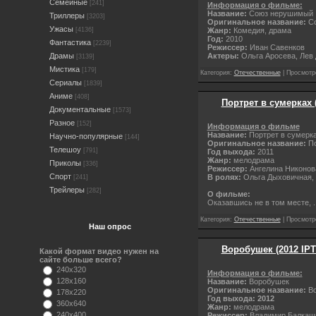
Семейные
[241]
Информация о фильме:
Название:
Союз нерушимый
Триллеры
[3203]
Оригинальное название:
С
Ужасы
Жанр:
Комедия, драма
[4136]
Год:
2010
Фантастика
[2239]
Режиссер:
Иван Савенков
Актеры:
Ольга Аросева, Лев
Драмы
[3139]
Мистика
[179]
Категория:
Отечественные
| Просмотро
Сериалы
[1839]
Аниме
[408]
Портрет в сумерках 
Документальные
[1573]
Разное
[152]
Информация о фильме
Название:
Портрет в сумерк
Научно-популярные
[144]
Оригинальное название:
По
Телешоу
[791]
Год выхода:
2011
Жанр:
мелодрама
Приколы
[336]
Режиссер:
Ангелина Никонов
Спорт
В ролях:
Ольга Дыховичная, 
[241]
Трейлеры
[282]
О фильме:
Оказавшись не в том месте,
.
Категория:
Отечественные
| Просмотро
Наш опрос
Воробушек (2012 IPT
Какой формат видео нужен на
сайте больше всего?
240x320
Информация о фильме:
128x160
Название:
Воробушек
Оригинальное название:
Во
178x220
Год выхода: 2012
360x640
Жанр:
мелодрама
240x400
Режиссер:
Владимир Балкаш