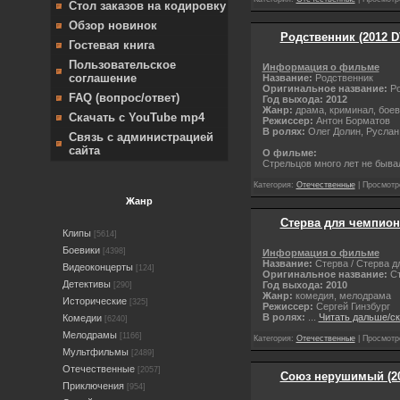
Стол заказов на кодировку
Обзор новинок
Родственник (2012 D
Гостевая книга
Пользовательское
Информация о фильме
соглашение
Название:
Родственник
Оригинальное название:
Ро
FAQ (вопрос/ответ)
Год выхода: 2012
Жанр:
драма, криминал, боев
Скачать с YouTube mp4
Режиссер:
Антон Борматов
В ролях:
Олег Долин, Руслан
Связь с администрацией
сайта
О фильме:
Стрельцов много лет не быва
Категория:
Отечественные
| Просмотро
Жанр
Стерва для чемпиона
Клипы
[5614]
Боевики
[4398]
Информация о фильме
Название:
Стерва / Стерва д
Видеоконцерты
[124]
Оригинальное название:
Ст
Детективы
Год выхода: 2010
[290]
Жанр:
комедия, мелодрама
Исторические
[325]
Режиссер:
Сергей Гинзбург
В ролях:
...
Читать дальше/с
Комедии
[6240]
Мелодрамы
[1166]
Категория:
Отечественные
| Просмотро
Мультфильмы
[2489]
Отечественные
[2057]
Союз нерушимый (20
Приключения
[954]