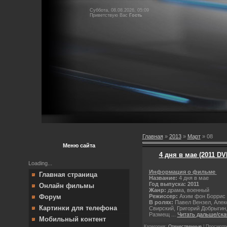
Суббота, 08.08.2026, 05:09
Приветствую Вас
Гость
Главная
»
2013
»
Март
»
08
Меню сайта
4 дня в мае (2011 D
Loading...
Информация о фильме
Главная страница
Название:
4 дня в мае
Год выпуска: 2011
Онлайн фильмы
Жанр:
драма, военный
Режиссер:
Ахим фон Боррис
Форум
В ролях:
Павел Вензел, Алек
Картинки для телефона
Свирский, Григорий Добрыгин
Размещ
...
Читать дальше/ска
Мобильный контент
Категория:
Отечественные
| Просмотро