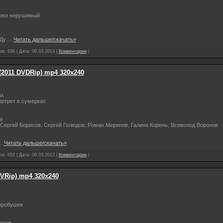
оюз нерушимый
 Ду
...
Читать дальше/скачать»
в: 636 | Дата:
08.03.2013
|
Комментарии
|
(2011 DVDRip) mp4 320x240
ах
ртрет в сумерках
а
Сергей Борисов, Сергей Голюдов, Роман Меринов, Галина Корень, Всеволод Воронов
..
Читать дальше/скачать»
в: 652 | Дата:
08.03.2013
|
Комментарии
|
VRip) mp4 320х240
робушек
инов