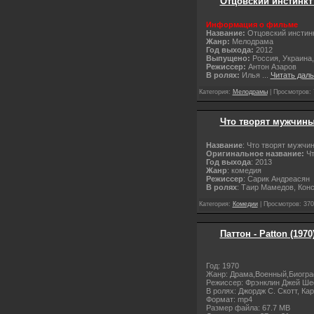
Отцовский инстинкт [
Информация о фильме
Название:
Отцовский инстин
Жанр:
Мелодрама
Год выхода:
2012
Выпущено:
Россия, Украина
Режиссер:
Антон Азаров
В ролях:
Илья
...
Читать дал
Категория:
Мелодрамы
| Просмотров: 
Что творят мужчины!
Название
: Что творят мужчи
Оригинальное название:
Чт
Год выхода
: 2013
Жанр
: комедия
Режиссер
: Сарик Андреасян
В ролях
: Таир Мамедов, Кон
Категория:
Комедии
| Просмотров: 370
Паттон - Patton (197
Год: 1970
Жанр: Драма,Военный,Биогр
Режиссер: Фрэнклин Джей Шефф
В ролях: Джордж С. Скотт, Ка
Формат: mp4
Размер файла: 67.7 MB