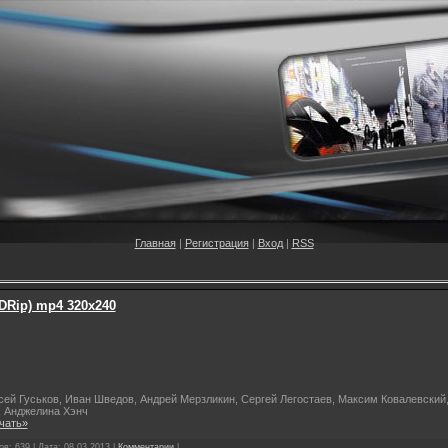
Главная
|
Регистрация
|
Вход
|
RSS
VDRip) mp4 320х240
сей Гуськов, Иван Шведов, Андрей Мерзликин, Сергей Легостаев, Максим Ковалевский
, Анджелина Хэнч
чать»
в: 639 | Дата:
08.03.2013
|
Комментарии
|