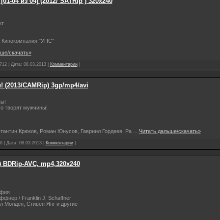
01-04 из 04] (2012/ SATRip ) 320х240
кт
, Кинокомпания "УПС"
ьше/скачать»
712 | Дата:
08.03.2013
|
Комментарии
|
 (2013/CAMRip) 3gp/mp4/avi
ны!
о творят мужчины!
стантин Крюков, Роман Юнусов, Гавриил Гордеев, Ра
...
Читать дальше/скачать»
6 | Дата:
08.03.2013
|
Комментарии
|
0) BDRip-AVC, mp4,320x240
афия
нер / Franklin J. Schaffner
рл Молден, Стивен Янг и другие