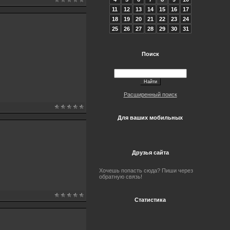
11
12
13
14
15
16
17
18
19
20
21
22
23
24
25
26
27
28
29
30
31
Поиск
Расширенный поиск
Для ваших мобильных
Друзья сайта
Хочешь попасть сюда? Пиши через
обратную связь!
Статистика