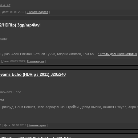
ачать»
 | Дата:
08.03.2013
|
0 Комментариев
|
2/HDRip) 3gp/mp4/avi
mbit
 Диаз, Алан Рикман, Стэнли Туччи, Клорис Личмен, Том Ко
...
Читать дальше/скачать»
 | Дата:
08.03.2013
|
Комментарии
|
an's Echo (HDRip / 2011) 320х240
novan's Echo
ама
Гринвуд, Соня Беннет, Чела Хорсдэл, Иэн Трейси, Дэвид Льюис, Джанет Рэкуэл, Хиро 
1 | Дата:
08.03.2013
|
Комментарии
|