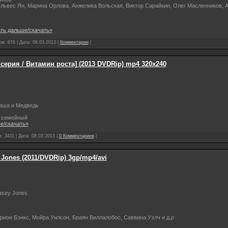
львес Ян, Марина Орлова, Анжелика Вольская, Виктор Сарайкин, Олег Масленников, А
ть дальше/скачать»
в: 676 | Дата:
08.03.2013
|
Комментарии
|
серия / Витамин роста] (2013 DVDRip) mp4 320х240
ша и Медведь
, семейный
е/скачать»
: 3411 | Дата:
08.03.2013
|
0 Комментариев
|
 Jones (2011/DVDRip) 3gp/mp4/avi
sey Jones
ион Бэнкс, Мойра Уилсон, Браян Виллалобос, Саввина Уэлч и д.р