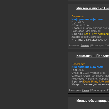
Мистер и миссис Сми
Перезалит
Информация о фильме:
Год:
2005
Страна:
США
Слоган:
«Happy endings are for
Режиссер:
Даг Лайман
В ролях:
Брэд Питт, Анджели
Жанр:
боевик, комедия
<
...
Читать дальше/скачать»
Категория:
Боевики
| Просмотров: 159
Константин: Повелит
Перезалит
Информация о фильме:
Год:
2005
Cтрана:
США, Warner Bros.
Слоган:
«Ад и Рай держат па
Режиссер:
Френсис Лоуренс
В ролях:
Киану Ривз, Рэйчел
Жанр:
...
Читать дальше/ска
Категория:
Ужасы
| Просмотров: 21
Милые обманщицы / Pr