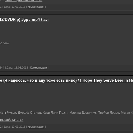
1 | Дата:
13.03.2013
|
Комментарии
|
12/DVDRip) 3gp / mp4 / avi
e Vow
844 | Дата:
13.03.2013
|
Комментарии
|
(Я надеюсь, что в аду тоже есть пиво) / I Hope They Serve Beer in He
этт Чукри, Джофф Стульц, Кери Линн Прэтт, Марика Доминчук, Трейси Лордс, Меган Ф
альше/скачать»
2 | Дата:
13.03.2013
|
Комментарии
|