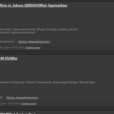
live in Joburg (2005/DVDRip) 3gp/mp4/avi
s
он Коуп, Dawie Ackermann, Braam Greyling, Godfrey Seome
альный, короткометражный
льный мног
...
Читать дальше/скачать»
891 | Дата:
13.03.2013
|
Комментарии
|
x240 DVDRip
изавета Боярская, Сергей Скоморохов, Александр Кобзарь, Виктор Щур
40
...
Читать дальше/скачать»
| Дата:
13.03.2013
|
Комментарии
|