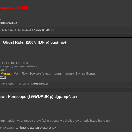
 серия - ФИНАЛ
y
е/скачать»
 8140 | Дата:
13.03.2013
|
Комментарии
|
 Ghost Rider (2007/HDRip) 3gp/mp4
 Columbia Pictures
ил сделку во имя любви»
нсон
 Мендез
, Мэтт Лонг, Рэкуэл Алесси, Бретт Каллен, Питер Фонда
ать»
1865 | Дата:
13.03.2013
|
Комментарии
|
own Periscope (1996/DVDRip) 3gp/mp4/avi
 commander. A renegade crew. When destiny called, they should have hung up.»
ен Холли,
...
Читать дальше/скачать»