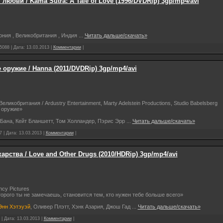
любви / Kama Sutra: A Tale of Love (1996/DVDRip) 3gp/mp4/avi
пония
, Великобритания
, Индия
...
Читать дальше/скачать»
5088 | Дата:
13.03.2013
|
Комментарии
|
оружие / Hanna (2011/DVDRip) 3gp/mp4/avi
ликобритания / Ardustry Entertainment, Marty Adelstein Productions, Studio Babelsberg
 оружие»
Бана, Кейт Бланшетт, Том Холландер, Пэрис Эрр
...
Читать дальше/скачать»
7 | Дата:
13.03.2013
|
Комментарии
|
арства / Love and Other Drugs (2010/HDRip) 3gp/mp4/avi
cy Pictures
орого ты не замечаешь, становится тем, кто нужен тебе больше всего»
Энн Хэтэуэй
, Оливер Плэтт, Хэнк Азария, Джош Гад
...
Читать дальше/скачать»
 | Дата:
13.03.2013
|
Комментарии
|