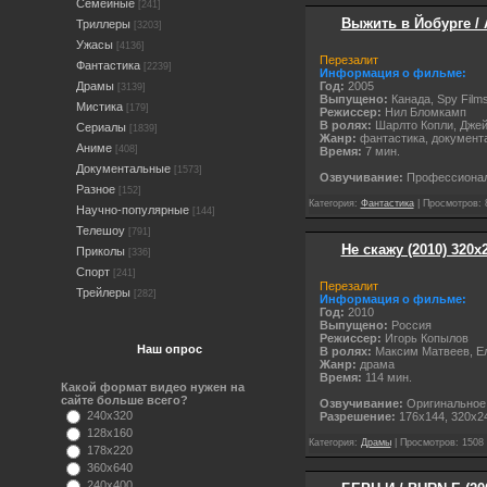
Семейные
[241]
Выжить в Йобурге / A
Триллеры
[3203]
Ужасы
[4136]
Перезалит
Фантастика
[2239]
Информация о фильме:
Год:
2005
Драмы
[3139]
Выпущено:
Канада, Spy Film
Мистика
[179]
Режиссер:
Нил Бломкамп
В ролях:
Шарлто Копли, Джейс
Сериалы
[1839]
Жанр:
фантастика, документ
Аниме
[408]
Время:
7 мин.
Документальные
[1573]
Озвучивание:
Профессиона
Разное
[152]
Категория:
Фантастика
| Просмотров: 
Научно-популярные
[144]
Телешоу
[791]
Не скажу (2010) 320
Приколы
[336]
Спорт
[241]
Перезалит
Трейлеры
[282]
Информация о фильме:
Год:
2010
Выпущено:
Россия
Режиссер:
Игорь Копылов
Наш опрос
В ролях:
Максим Матвеев, Ел
Жанр:
драма
Время:
114 мин.
Какой формат видео нужен на
сайте больше всего?
Озвучивание:
Оригинальное
240x320
Разрешение:
176x144, 320х2
128x160
Категория:
Драмы
| Просмотров: 1508 
178x220
360x640
240x400