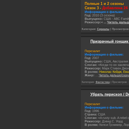
Полные 1 и 2 сезоны
Сезон 3 -
Добавлена 24
Информация о фильме:
Год:
2010 (3 сезона)
Выпущено:
США - ABC Famil
Режиссер:<
...
Читать дальш
Категория:
Сериалы
| Просмотров:
Призрачный гонщик /
Перезалит
Информация о фильме:
Год:
2007
Выпущено:
США, Австралия -
Слоган:
«Когда-то он заключ
Режиссер:
Марк Стивен Джо
В ролях:
Николас Кейдж, Ева
Жанр:
...
Читать дальше/скач
Категория:
Фантастика
| Просмотров: 
Убрать перископ / D
Перезалит
Информация о фильме:
Год:
1996
Cтрана:
США
Слоган:
«A rusty sub. A rebel
Режиссер:
Дэвид С. Уорд
В ролях:
Келси Грэммер, Лор