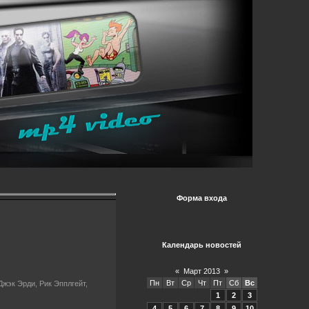
Форма входа
Календарь новостей
«
Март 2013
»
Пн
Вт
Ср
Чт
Пт
Сб
Вс
жэк Эрди, Рик Эпплгейт,
1
2
3
4
5
6
7
8
9
10