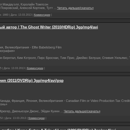
кл Макдауэлл, Кэролайн Томпсон
Покровский, Алексей Кортнев, Тутт
...
Читать дальше/скачать»
: 1660 | Дата:
13.03.2013
|
Комментарии
|
й автор / The Ghost Writer (2010/HDRip) 3gp/mp4/avi
, Великобритания - Elfte Babelsberg Film
биография»
н Бернтал, Ким Кэтролл, Пирс Броснан, Тим Прис, Джеймс Белуши, Оливия Уильямс, 
5 | Дата:
13.03.2013
|
Комментарии
|
wn (2011/DVDRip) 3gp/mp4/avi/psp
нада, Франция, Япония, Великобритания - Canadian Film or Video Production Tax Credit
изнь»
 Крюгер, Дженьюэри Джонс, Эйдан Куинн
...
Читать дальше/скачать»
52 | Дата:
13.03.2013
|
Комментарии
|