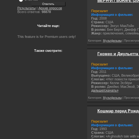
БЕРН·И / BURN·E (20
Результаты
|
Архив опросов
Перезалит
Всего ответов:
98878
Информация о фильме:
Год:
2008
Cтрана:
США
Режиссер:
Энгус МакЛэйн
Читайте еще:
В ролях:
Бен Бертт, Джефф Га
Жанр:
приключения, семейны
This feature is for Premium users only!
Категория:
Мультфильмы
| Просмотров
Также смотрите:
Гномео и Джульетта /
Перезалит
Информация о фильме:
Год:
2011
Выпущено:
США, Великобрита
Слоган:
«Нет повести приколь
Режиссер:
Келли Эсбёри
В ролях:
Джеймс МакЭвой, Эм
дальше/скачать»
Категория:
Мультфильмы
| Просмотров
Кошмар перед Рождес
Перезалит
Информация о фильме:
Год:
1993
Cтрана:
США
Слоган:
«A ghoulish tale with 