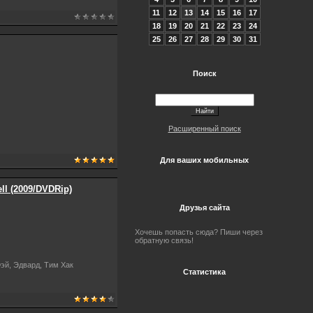
11
12
13
14
15
16
17
18
19
20
21
22
23
24
25
26
27
28
29
30
31
Поиск
Расширенный поиск
Для ваших мобильных
ll (2009/DVDRip)
Друзья сайта
Хочешь попасть сюда? Пиши через
обратную связь!
эй, Эдвард, Тим Хак
Статистика