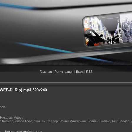
Главная
|
Регистрация
|
Вход
|
RSS
3 WEB-DLRip) mp4 320х240
ddle
 Николас Мросс
 Килмер, Диора Бэрд, Уильям Сэдлер, Райан Малгарини, Брайан Лиллис, Бен Бледсо, Д
а
...
Читать дальше/скачать»