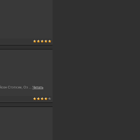
ейсон Стэтхэм, Оз
...
Читать