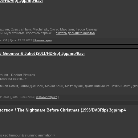
08/HDRip) 3gp/mp4/avi
рлин, Элисса Найт, MacInTalk, Энгус МакЛэйн, Тесса Свигарт
й, мультфильм, короткометражк
...
Читать дальше/скачать»
: 951 | Дата:
13.03.2013
|
Комментарии
|
 Gnomeo & Juliet (2011/HDRip) 3gp/mp4/avi
ния - Rocket Pictures
нее на свете...»
или Блант, Эшли Дженсен, Майкл Кейн, Мэтт Лукас, Джим Каммингс, Мэгги Смит, Дж
: 2578 | Дата:
13.03.2013
|
0 Комментариев
|
твом / The Nightmare Before Christmas (1993/DVDRip) 3gp/mp4
wicked humour & stunning animation.»