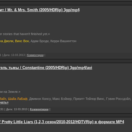
т / Mr. & Mrs. Smith (2005/HDRip) 3gp/mp4
 stories that haven't finished yet.»
на Джоли, Винс Вон
, Адам Броди, Керри Вашингтон
1 | Дата:
13.03.2013
|
Комментарии
|
ель тьмы / Constantine (2005/HDRip) 3gp/mp4/avi
ри на Земле.»
 Вайз, Шайа ЛаБаф
, Джимон Хонсу, Макс Бэйкер, Прюитт Тейлор Винс, Гэвин Россдэйл,
чать»
51 | Дата:
13.03.2013
|
Комментарии
|
etty Little Liars (1,2,3 сезон/2010-2012/HDTVRip) в формате MP4