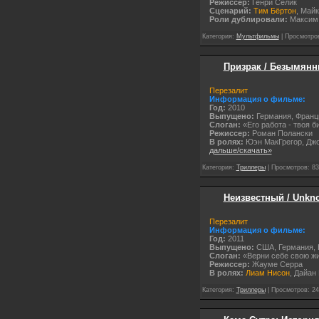
Режиссер:
Генри Селик
Сценарий:
Тим Бёртон
, Май
Роли дублировали:
Максим 
Категория:
Мультфильмы
| Просмотров
Призрак / Безымянны
Перезалит
Информация о фильме:
Год:
2010
Выпущено:
Германия, Франция
Слоган:
«Его работа - твоя 
Режиссер:
Роман Полански
В ролях:
Юэн МакГрегор, Джо
дальше/скачать»
Категория:
Триллеры
| Просмотров: 83
Неизвестный / Unkno
Перезалит
Информация о фильме:
Год:
2011
Выпущено:
США, Германия, Ка
Слоган:
«Верни себе свою ж
Режиссер:
Жауме Серра
В ролях:
Лиам Нисон
, Дайан
Категория:
Триллеры
| Просмотров: 24