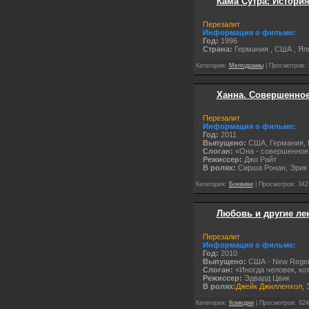
Кама Сутра: История 
Перезалит
Информация о фильме:
Год:
1996
Страна:
Германия
, США
, Я
Категория:
Мелодрамы
| Просмотров: 
Ханна. Совершенное 
Перезалит
Информация о фильме:
Год:
2011
Выпущено:
США, Германия, Ве
Слоган:
«Она - совершенное
Режиссер:
Джо Райт
В ролях:
Сирша Ронан, Эрик 
Категория:
Боевики
| Просмотров: 342
Любовь и другие лек
Перезалит
Информация о фильме:
Год:
2010
Выпущено:
США - New Regen
Слоган:
«Иногда человек, кот
Режиссер:
Эдвард Цвик
В ролях:
Джейк Джилленхол, 
Категория:
Комедии
| Просмотров: 924