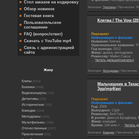
Стол заказов на кодировку
Категория:
Триллеры
| Просмотров: 56
Обзор новинок
Гостевая книга
Клятва / The Vow (20
Пользовательское
соглашение
FAQ (вопрос/ответ)
Перезалит
Информация о фильме:
Скачать с YouTube mp4
Название:
Клятва
Оригинальное название:
Th
Связь с администрацией
Год выхода:
2012
сайта
Жанр:
драма, мелодрама
Режиссер:
Майкл Сакси
...
Читать дальше/скачать»
Жанр
Категория:
Мелодрамы
| Просмотров: 
Клипы
[5614]
Мальчишник в Техасе 
Боевики
[4398]
3gp/mp4/avi
Видеоконцерты
[124]
Детективы
Перезалит
[290]
Информация о фильме:
Исторические
[325]
Год:
2009
Выпущено:
США
Комедии
[6240]
Режиссер:
Боб Госс
Мелодрамы
[1166]
В ролях:
Джесси Брэдфорд, М
Жанр:
комедия
Мультфильмы
[2489]
Время:
106 мин.<
...
Читать д
Отечественные
[2057]
Категория:
Комедии
| Просмотров: 150
Приключения
[954]