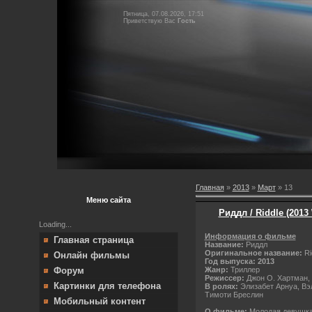
Пятница, 07.08.2026, 17:51
Приветствую Вас
Гость
Главная
»
2013
»
Март
»
13
Меню сайта
Риддл / Riddle (201
Loading...
Информация о фильме
Главная страница
Название:
Риддл
Оригинальное название:
Ri
Онлайн фильмы
Год выпуска: 2013
Жанр:
Триллер
Форум
Режиссер:
Джон О. Хартман,
Картинки для телефона
В ролях:
Элизабет Арнуа, Вэл
Тимоти Бреслин
Мобильный контент
О фильме:
Молодая девушк