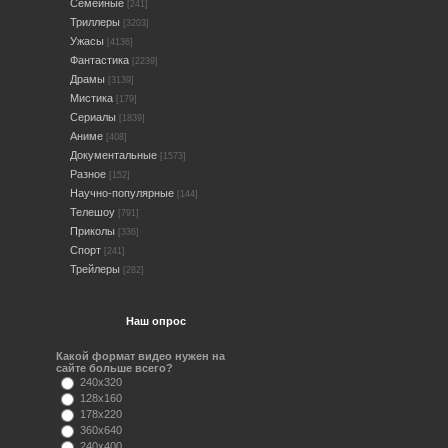
Семейные
[241]
Триллеры
[3203]
Ужасы
[4136]
Фантастика
[2239]
Драмы
[3139]
Мистика
[179]
Сериалы
[1839]
Аниме
[408]
Документальные
[1573]
Разное
[152]
Научно-популярные
[144]
Телешоу
[791]
Приколы
[336]
Спорт
[241]
Трейлеры
[282]
Наш опрос
Какой формат видео нужен на
сайте больше всего?
240x320
128x160
178x220
360x640
240x400