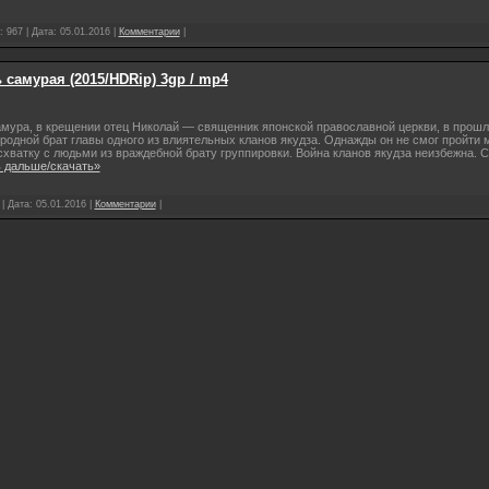
 967 | Дата:
05.01.2016
|
Комментарии
|
 самурая (2015/HDRip) 3gp / mp4
амура, в крещении отец Николай — священник японской православной церкви, в про
родной брат главы одного из влиятельных кланов якудза. Однажды он не смог пройти 
схватку с людьми из враждебной брату группировки. Война кланов якудза неизбежна. 
 дальше/скачать»
 | Дата:
05.01.2016
|
Комментарии
|