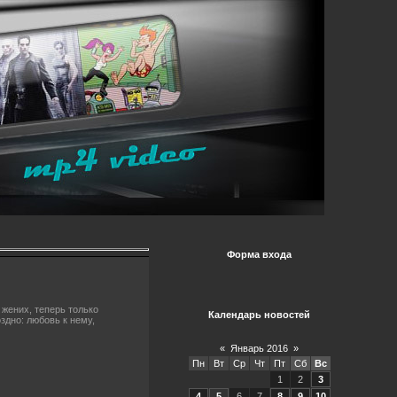
Форма входа
жених, теперь только
Календарь новостей
здно: любовь к нему,
«
Январь 2016
»
Пн
Вт
Ср
Чт
Пт
Сб
Вс
1
2
3
4
5
6
7
8
9
10