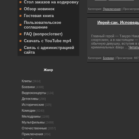
Стол заказов на кодировку
Обзор новинок
Категория:
Приключения
| Просмотров:
Гостевая книга
Иерей-сан. Исповедь
Пользовательское
соглашение
FAQ (вопрос/ответ)
Главный герой — Такуро Нак
спортсмен, а в настоящем — 
Скачать с YouTube mp4
обычную девушку, вступив в 
Связь с администрацией
криминальных &laqu
...
Читать
сайта
Категория:
Боевики
| Просмотров: 687
Жанр
Клипы
[5614]
Боевики
[4398]
Видеоконцерты
[124]
Детективы
[290]
Исторические
[325]
Комедии
[6240]
Мелодрамы
[1166]
Мультфильмы
[2489]
Отечественные
[2057]
Приключения
[954]