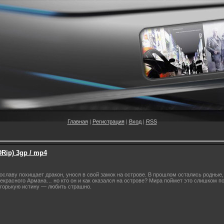
Главная
|
Регистрация
|
Вход
|
RSS
Rip) 3gp / mp4
ославу похищает дракон, унося в свой замок на острове. В прошлом остались родные, 
екрасного Армана… но кто он и как оказался на острове? Мира поймет это слишком по
й горькую истину — любить страшно.