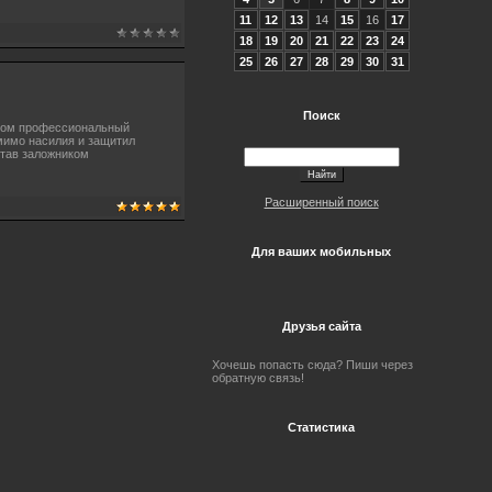
11
12
13
14
15
16
17
18
19
20
21
22
23
24
25
26
27
28
29
30
31
Поиск
шлом профессиональный
мимо насилия и защитил
Став заложником
Расширенный поиск
Для ваших мобильных
Друзья сайта
Хочешь попасть сюда? Пиши через
обратную связь!
Статистика