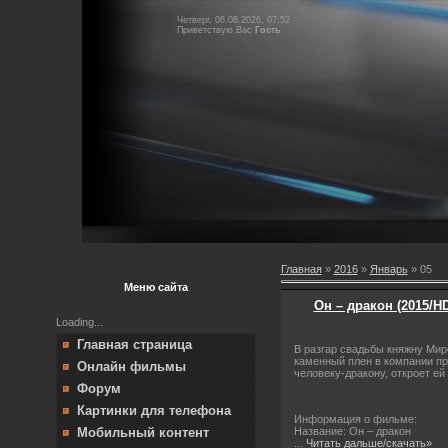
Четверг, 06.08.2026, 07:52
Приветствую Вас
Гость
Главная
»
2016
»
Январь
»
05
Меню сайта
Он – дракон (2015/HD
Loading...
Главная страница
В разгар свадьбы княжну Мир
каменный плен в компании пр
Онлайн фильмы
человеку-дракону, откроет е
Форум
Картинки для телефона
Информация о фильме:
Название: Он – дракон
Мобильный контент
...
Читать дальше/скачать»