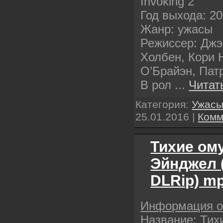
Invoking 2
Год выхода: 2
Жанр: ужасы
Режиссер: Дж
Холбен, Кори 
О’Брайэн, Патр
В рол
...
Читат
Категория:
Ужас
25.01.2016
|
Комм
Тихие ому
Эйнджел 
DLRip) m
Информация 
Название: Тих