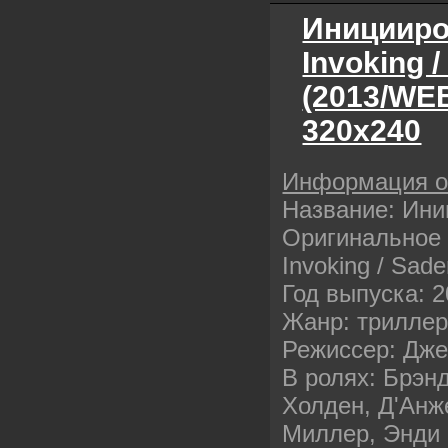
Иницииро
Invoking 
(2013/WE
320х240
Информация 
Название: Ин
Оригинальное 
Invoking / Sade
Год выпуска: 
Жанр: трилле
Режиссер: Дже
В ролях: Брэн
Холден, Д'Анж
Миллер, Энди