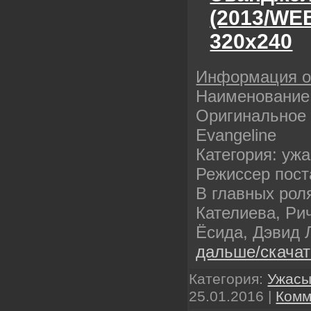
(2013/WE
320х240
Информация 
Наименование
Оригинальное
Evangeline
Категория: уж
Режиссер пост
В главных рол
Кателиева, Р
Ёсида, Дэвид 
дальше/скача
Категория:
Ужас
25.01.2016
|
Комм