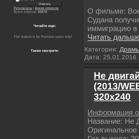
Результаты
|
Архив опросов
О фильме: Во
Всего ответов:
98878
Судана получи
Читайте еще:
иммиграцию в
Читать дальше
This feature is for Premium users only!
Категория:
Драм
Также смотрите:
Дата:
25.01.2016
Не двига
(2013/WE
320х240
Информация 
Название: Не 
Оригинальное 
Год выхода: 2