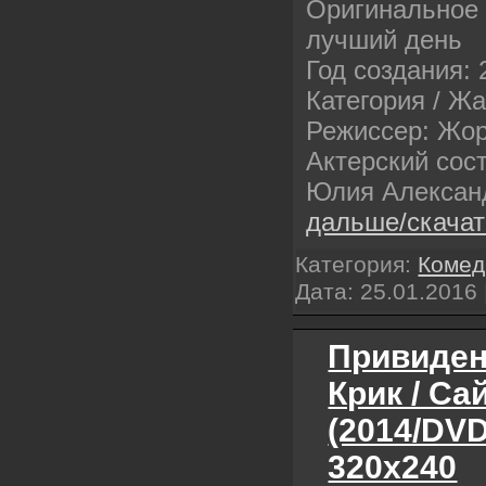
Оригинальное
лучший день
Год создания: 
Категория / Ж
Режиссер: Жо
Актерский сос
Юлия Алексан
дальше/скача
Категория:
Комед
Дата:
25.01.2016
Привиден
Крик / Са
(2014/DV
320х240