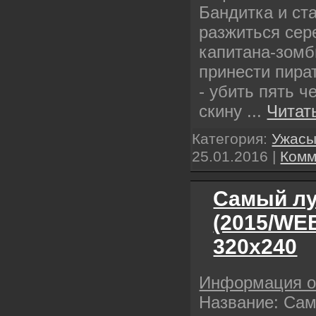
Бандитка и ст
разжиться сер
капитана-зомб
принести пира
- убить пять ч
скину
...
Читат
Категория:
Ужас
25.01.2016
|
Комм
Самый лу
(2015/WE
320х240
Информация 
Название: Са