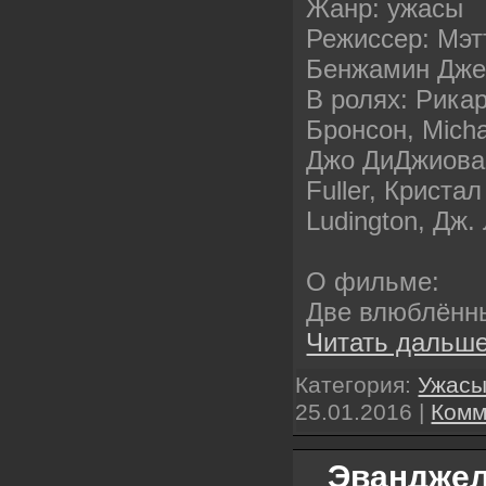
Жанр: ужасы
Режиссер: Мэ
Бенжамин Дж
В ролях: Рика
Бронсон, Micha
Джо ДиДжиован
Fuller, Криста
Ludington, Дж
О фильме:
Две влюблённ
Читать дальше
Категория:
Ужас
25.01.2016
|
Комм
Эвандже