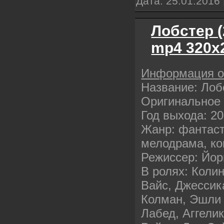
Дата:
25.01.2016
Лобстер 
mp4 320х
Информация 
Название: Лоб
Оригинальное 
Год выхода: 2
Жанр: фантаст
мелодрама, к
Режиссер: Йор
В ролях: Коли
Вайс, Джессик
Колман, Эшли
Лабед, Аггели