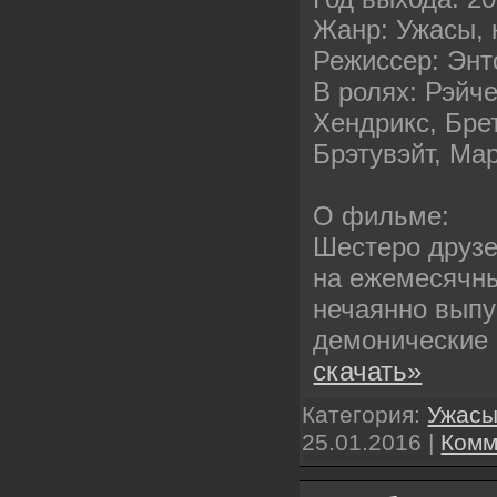
Жанр: Ужасы, 
Режиссер: Энт
В ролях: Рэйч
Хендрикс, Бре
Брэтувэйт, Ма
О фильме:
Шестеро друзе
на ежемесячные
нечаянно выпу
демонические
скачать»
Категория:
Ужас
25.01.2016
|
Комм