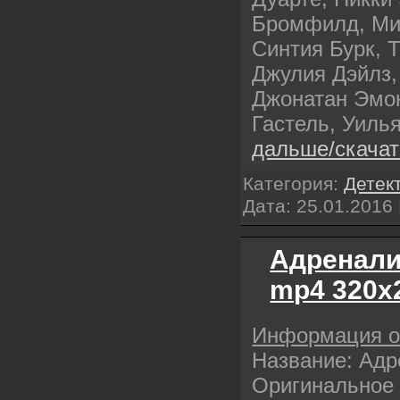
Бромфилд, Ми
Синтия Бурк, Т
Джулия Дэйлз,
Джонатан Эмон
Гастель, Уил
дальше/скача
Категория:
Детек
Дата:
25.01.2016
Адренали
mp4 320х
Информация 
Название: Ад
Оригинальное 