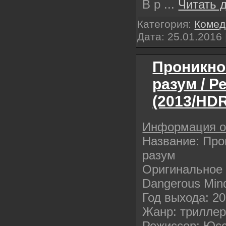
В р
...
Читать 
Категория:
Комед
Дата:
25.01.2016
Проникно
разум / Р
(2013/HDR
Информация 
Название: Про
разум
Оригинальное 
Dangerous Min
Год выхода: 2
Жанр: трилле
Режиссер: Юсс