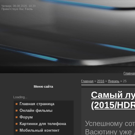
Четверг, 06.08.2026, 19:20
Приветствую Вас
Гость
Главна
Главная
»
2016
»
Январь
»
25
Меню сайта
Самый лу
Loading...
(2015/HDR
Главная страница
Онлайн фильмы
Форум
Успешному со
Картинки для телефона
Васютину уже 
Мобильный контент