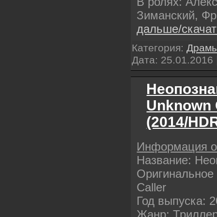
В ролях: Алек
Зиманский, Ф
дальше/скача
Категория:
Драм
Дата:
25.01.2016
Неопозна
Unknown C
(2014/HDR
Информация 
Название: Нео
Оригинальное 
Caller
Год выпуска: 
Жанр: Трилле