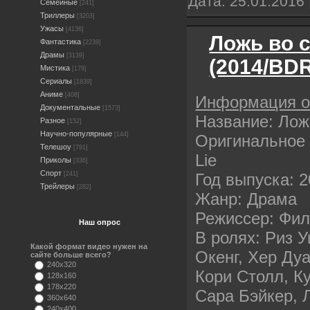
Дата:
25.01.2016
Семейные
[241]
Триллеры
[3203]
Ужасы
[4136]
Ложь во 
Фантастика
[2239]
Драмы
[3139]
(2014/BDR
Мистика
[179]
Сериалы
[1839]
Аниме
[408]
Информация 
Документальные
[1573]
Название: Лож
Разное
[152]
Научно-популярные
[144]
Оригинальное 
Телешоу
[791]
Lie
Приколы
[336]
Спорт
Год выпуска: 
[241]
Трейлеры
[282]
Жанр: Драма
Режиссер: Фи
Наш опрос
В ролях: Риз 
Какой формат видео нужен на
Окенг, Хер Ду
сайте больше всего?
240x320
Кори Столл, К
128x160
178x220
Сара Бэйкер, 
360x640
240x400