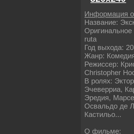
Информация 
Название: Экс
Оригинальное 
ruta
Год выхода: 2
Жанр: Комеди
Режиссер: Кри
Christopher Ho
В ролях: Экто
Эчеверриа, Ка
Эредия, Марсе
Освальдо де Л
Кастильо...
О фильме: