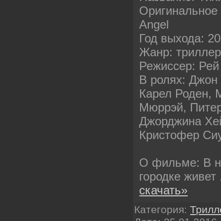
Оригинальное н
Angel
Год выхода: 2
Жанр: трилле
Режиссер: Рей
В ролях: Джон
Карел Роден, 
Мюррэй, Питер
Джорджина Хе
Кристофер Си
О фильме: В 
городке живет
скачать»
Категория:
Трилл