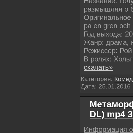
Название: Голу
размышляя о 
Оригинальное 
pa en gren och 
Год выхода: 2
Жанр: драма, 
Режиссер: Рой
В ролях: Холь
скачать»
Категория:
Комед
Дата:
25.01.2016
Метаморф
DL) mp4 
Информация 