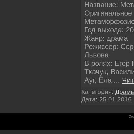
Название: Ме
Оригинальное 
Метаморфози
Год выхода: 2
Жанр: драма
Режиссер: Сер
Львова
В ролях: Егор
Ткачук, Васил
Ауг, Ёла
...
Чит
Категория:
Драм
Дата:
25.01.2016
Cop