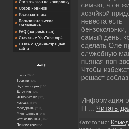
Стол заказов на кодировку
семью, а он ж
Обзор новинок
хозяйкой прид
Гостевая книга
невеста есть 
Пользовательское
соглашение
бензоколонки,
FAQ (вопрос/ответ)
самый день, к
Скачать с YouTube mp4
сделать Оле п
Связь с администрацией
сайта
служебную ма
пьяная поп-зв
Жанр
Чтобы избежат
Клипы
решает собла
[5614]
Боевики
[4398]
Видеоконцерты
[124]
Детективы
[290]
Исторические
[325]
Информация о
Комедии
[6240]
Н
...
Читать да
Мелодрамы
[1166]
Мультфильмы
[2489]
Отечественные
[2057]
Категория:
Комед
Приключения
[954]