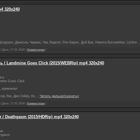
p4 320х240
ундгрен, Даниэль Чакран, Чак Лиделл, Рен Барнс, Дуй Бек, Никита Боголюбов, LizAnn
.
 | Дата:
17.01.2016
|
Комментарии
|
ь / Landmine Goes Click (2015/WEBRip) mp4 320х240
ать
mine Goes Click
, криминал
сер Лок, Дин Гейер, Ко
...
Читать дальше/скачать»
 | Дата:
17.01.2016
|
Комментарии
|
/ Deathgasm (2015/HDRip) mp4 320х240
зм
thgasm