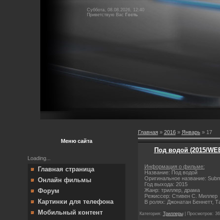
Суббота, 08.08.2026, 12:40
Приветствую Вас
Гость
Главная
»
2016
»
Январь
»
17
Меню сайта
Под водой (2015/WE
Loading...
Информация о фильме:
Главная страница
Название: Под водой
Оригинальное название: Sub
Онлайн фильмы
Год выхода: 2015
Жанр: триллер, драма
Форум
Режиссер: Стивен С. Миллер
Картинки для телефона
В ролях: Джонатан Беннетт, Т
Мобильный контент
Категория:
Триллеры
| Просмотров: 36