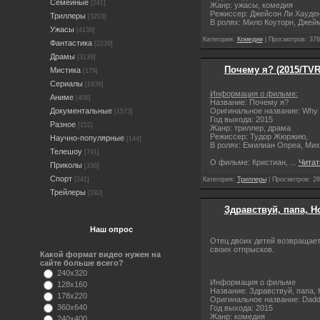
Семейные
[241]
Жанр: ужасы, комедия
Режиссер: Джейсон Ли Хауден
Триллеры
[3203]
В ролях: Мило Коуторн, Джей
Ужасы
[4136]
Категория:
Комедии
| Просмотров: 376
Фантастика
[2239]
Драмы
[3139]
Почему я? (2015/TVR
Мистика
[179]
Сериалы
[1839]
Информация о фильме:
Аниме
[408]
Название: Почему я?
Оригинальное название: Why
Документальные
[1573]
Год выхода: 2015
Разное
[152]
Жанр: триллер, драма
Режиссер: Тудор Жюржию,
Научно-популярные
[144]
В ролях: Емилиан Опреа, Мих
Телешоу
[791]
О фильме: Кристиан,
...
Читат
Приколы
[336]
Спорт
Категория:
Триллеры
| Просмотров: 28
[241]
Трейлеры
[282]
Здравствуй, папа, Н
Наш опрос
Отец двоих детей возвращает
своих отпрысков.
Какой формат видео нужен на
сайте больше всего?
240x320
Информация о фильме
128x160
Название: Здравствуй, папа, 
178x220
Оригинальное название: Dad
360x640
Год выхода: 2015
Жанр: комедия
240x400