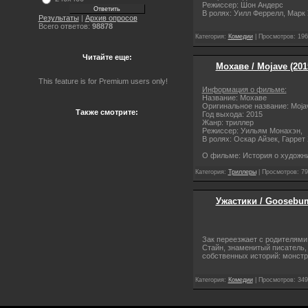
Режиссер: Шон Андерс
В ролях: Уилл Феррелл, Марк
Результаты
|
Архив опросов
Всего ответов:
98878
Категория:
Комедии
| Просмотров: 196
Читайте еще:
Мохаве / Mojave (20
This feature is for Premium users only!
Информация о фильме:
Название: Мохаве
Оригинальное название: Moja
Также смотрите:
Год выхода: 2015
Жанр: триллер
Режиссер: Уильям Монахэн,
В ролях: Оскар Айзек, Гаррет
О фильме: История о художни
Категория:
Триллеры
| Просмотров: 79
Ужастики / Goosebum
Зак переезжает с родителями 
Стайн, знаменитый писатель,
собственных историй: монстры
Категория:
Комедии
| Просмотров: 349