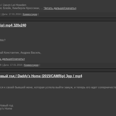
 / Jason Lei Howden
мс Блейк, Кимберли Кроссман,
...
Читать дальше/скачать»
 | Дата:
17.01.2016
|
Комментарии
|
ip) mp4 320х240
 Me?
ай Константин, Андриа Василь,
ь дальше/скачать»
8 | Дата:
17.01.2016
|
Комментарии
|
овый год / Daddy's Home (2015/CAMRip) 3gp / mp4
ся к своей бывшей жене, которая успела выйти замуж, и теперь его ждет соперничест
Новый год
dy's Home