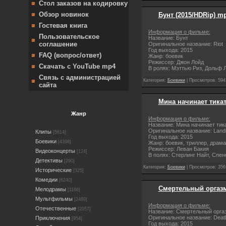
Стол заказов на кодировку
Обзор новинок
Бунт (2015/HDRip) m
Гостевая книга
Информация о фильме:
Пользовательское
Название: Бунт
соглашение
Оригинальное название: Riot
Год выхода: 2015
FAQ (вопрос/ответ)
Жанр: боевик
Режиссер: Джон Лойд
Скачать с YouTube mp4
В ролях: Мэттью Риз, Дольф Л
Связь с администрацией
Категория:
Боевики
| Просмотров: 594
сайта
Мина начинает тикат
Жанр
Информация о фильме:
Название: Мина начинает тик
Оригинальное название: Land
Клипы
[5614]
Год выхода: 2015
Боевики
[4398]
Жанр: боевик, триллер, драма
Режиссер: Леван Бакия
Видеоконцерты
[124]
В полях: Стерлинг Найт, Спен
Детективы
[290]
Категория:
Боевики
| Просмотров: 356
Исторические
[325]
Комедии
[6240]
Смертельный оргазм 
Мелодрамы
[1166]
Мультфильмы
[2489]
Информация о фильме:
Отечественные
[2057]
Название: Смертельный орга
Оригинальное название: Dea
Приключения
[954]
Год выхода: 2015