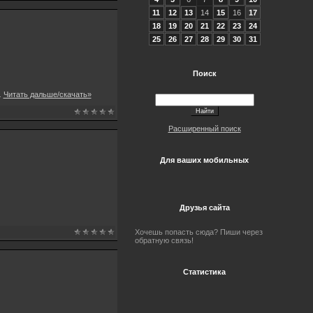
11
12
13
14
15
16
17
18
19
20
21
22
23
24
25
26
27
28
29
30
31
Поиск
..
Читать дальше/скачать»
Расширенный поиск
Для ваших мобильных
Друзья сайта
Хочешь попасть сюда? Пиши через
обратную связь!
Статистика