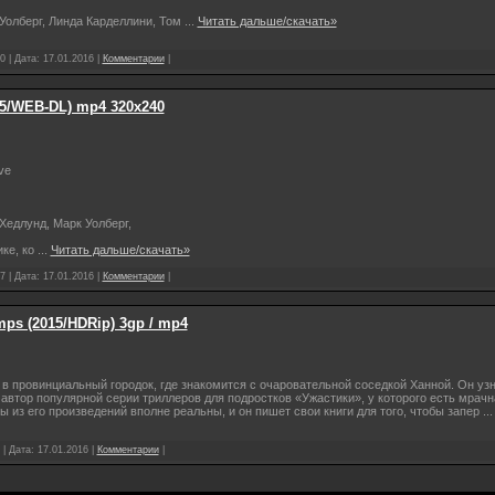
 Уолберг, Линда Карделлини, Том
...
Читать дальше/скачать»
0 | Дата:
17.01.2016
|
Комментарии
|
15/WEB-DL) mp4 320х240
ve
 Хедлунд, Марк Уолберг,
ке, ко
...
Читать дальше/скачать»
7 | Дата:
17.01.2016
|
Комментарии
|
ps (2015/HDRip) 3gp / mp4
в провинциальный городок, где знакомится с очаровательной соседкой Ханной. Он узн
 автор популярной серии триллеров для подростков «Ужастики», у которого есть мрачн
 из его произведений вполне реальны, и он пишет свои книги для того, чтобы запер
..
 | Дата:
17.01.2016
|
Комментарии
|