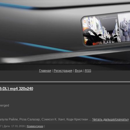
Главная
|
Регистрация
|
Вход
|
RSS
B-DL) mp4 320х240
merged
алула Райли, Роза Салазар, Сэмюэл К. Хант, Коди Кристиан
...
Читать дальше/скачать»
7 | Дата:
17.01.2016
|
Комментарии
|