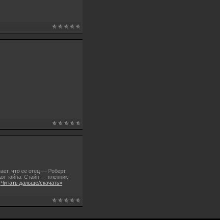
ает, что ее отец — Роберт
ая тайна. Стайн — пленник
.
Читать дальше/скачать»