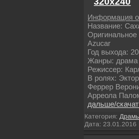
320х240
Информация 
Название: Сах
Оригинальное 
Azucar
Год выхода: 2
Жанры: драма
Режиссер: Кар
В ролях: Экто
Феррер Верон
Арреола Пало
дальше/скача
Категория:
Драм
Дата:
23.01.2016