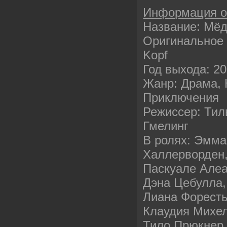
Информация 
Название: Мёд
Оригинальное 
Kopf
Год выхода: 2
Жанр: Драма, 
Приключения
Режиссер: Тил
Гмелинг
В ролях: Эмма
Халлерворден,
Паскуале Алеа
Дэна Цебулла,
Лиана Форесть
Клаудия Михел
Тило Прюкнер