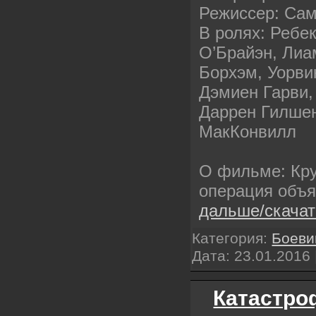
Режиссер: Сам
В ролях: Ребе
О’Брайэн, Лиа
Борхэм, Уорви
Дэмиен Гарви,
Даррен Гилше
МакКонвилл
О фильме: Кр
операция объ
дальше/скача
Категория:
Боеви
Дата:
23.01.2016
Катастро