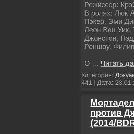
Режиссер: Крэ
В ролях: Люк 
Пэкер, Эми Ди
Леон Ван Уик,
Джонстон, Пэд
Реншоу, Фили
О
...
Читать д
Категория:
Докум
441 | Дата:
23.01
Мортадел
против Д
(2014/BDR