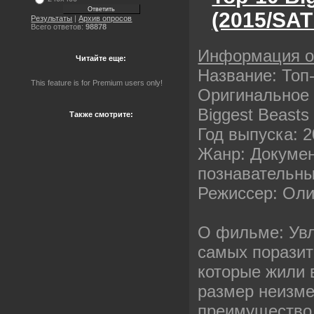
(2015/SAT
Результаты
|
Архив опросов
Всего ответов:
98878
Информация 
Читайте еще:
Название: Топ
This feature is for Premium users only!
Оригинальное 
Biggest Beasts
Также смотрите:
Год выпуска: 
Жанр: Докуме
познавательны
Режиссер: Оли
О фильме: Увл
самых поразит
которые жили 
размер неизме
преимущество