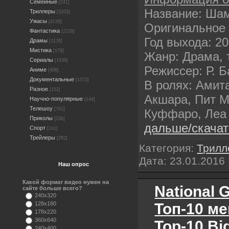
Семейные
[241]
Название: Ша
Триллеры
[3203]
Ужасы
[4136]
Оригинальное 
Фантастика
[2239]
Год выхода: 2
Драмы
[3139]
Мистика
[179]
Жанр: Драма, 
Сериалы
[1839]
Режиссер: Р. 
Аниме
[408]
Документальные
[1573]
В ролях: Амит
Разное
[152]
Акшара, Пит 
Научно-популярные
[144]
Телешоу
[791]
Куффаро, Леа
Приколы
[336]
дальше/скача
Спорт
[241]
Трейлеры
[282]
Категория:
Трилл
Дата:
23.01.2016
Наш опрос
Какой формат видео нужен на
National 
сайте больше всего?
240x320
Топ-10 ме
128x160
178x220
360x640
Top-10 Bi
240x400