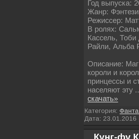
Год выпуска: 
Жанр: Фэнтези,
Режиссер: Мат
В ролях: Саль
Кассель, Тоби
Райли, Альба 
Описание: Маг
короли и коро
принцессы и 
населяют эту
.
скачать»
Категория:
Фанта
Дата:
23.01.2016
Кунг-фу К