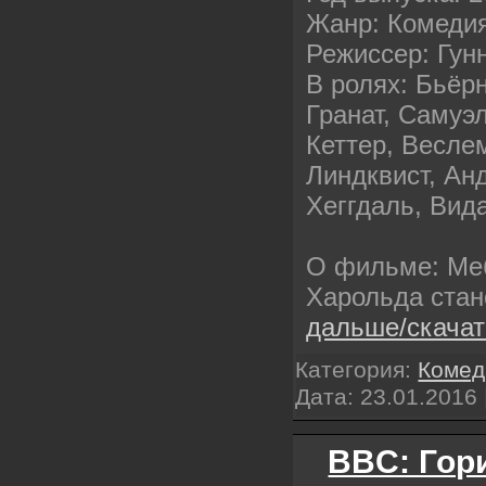
Жанр: Комеди
Режиссер: Гун
В ролях: Бьёр
Гранат, Самуэ
Кеттер, Весле
Линдквист, Ан
Хеггдаль, Вид
О фильме: Ме
Харольда стан
дальше/скача
Категория:
Комед
Дата:
23.01.2016
BBC: Гор