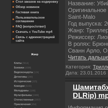
Стол заказов на кодировку
Название: Уби
Обзор новинок
Оригинальное 
Гостевая книга
Saint-Malo
Пользовательское
соглашение
Год выпуска: 
FAQ (вопрос/ответ)
Жанр: Триллер
Скачать с YouTube mp4
Режиссер: Ли
Связь с администрацией
сайта
В ролях: Брюн
Сванн Арло, О
Жанр
Читать дальше
Клипы
[5614]
Категория:
Трилл
Боевики
[4398]
Дата:
23.01.2016
Видеоконцерты
[124]
Детективы
[290]
Исторические
[325]
Шамитабх
Комедии
[6240]
Мелодрамы
[1166]
DLRip) m
Мультфильмы
[2489]
Отечественные
[2057]
Приключения
[954]
Информация 