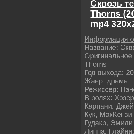
Сквозь те
Thorns (
mp4 320х
Информация 
Название: Скв
Оригинальное н
Thorns
Год выхода: 2
Жанр: драма
Режиссер: Нэн
В ролях: Хэзе
Карпани, Джей
Кук, МакКензи
Гудакр, Эмили
Липпа, Глайни