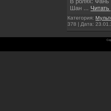
В ролях: Фань
Шан
...
Читать
Категория:
Муль
378 | Дата:
23.01
Cop