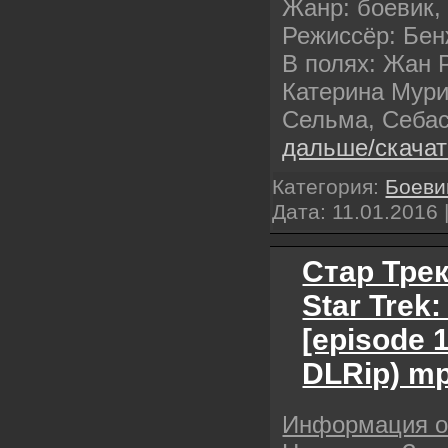
Жанр: боевик,
Режиссёр: Бе
В полях: Жан 
Катерина Мури
Сельма, Себа
дальше/скача
Категория:
Боеви
Дата:
11.01.2016
Стар Трек
Star Trek
[episode 
DLRip) m
Информация 