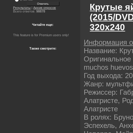
Крутые я
Результаты
|
Архив опросов
Всего ответов:
98878
(2015/DV
320х240
Читайте еще:
This feature is for Premium users only!
Информация 
Название: Кру
Также смотрите:
Оригинальное н
muchos huevo
Год выхода: 2
Жанр: мультф
Режиссер: Габ
Алатристе, Ро
Алатристе
В ролях: Брун
Эспехель, Анх