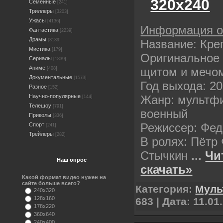
320х240
Семейные
[241]
Триллеры
[3203]
Ужасы
[4136]
Информация 
Фантастика
[2239]
Драмы
Название: Кре
[3139]
Мистика
[179]
Оригинальное 
Сериалы
[1839]
Аниме
щитом и мечо
[408]
Документальные
[1573]
Год выхода: 2
Разное
[152]
Жанр: мультф
Научно-популярные
[144]
Телешоу
[791]
военный
Приколы
[336]
Режиссер: Фе
Спорт
[241]
Трейлеры
[282]
В ролях: Пётр
Стычкин
...
Чи
Наш опрос
скачать»
Какой формат видео нужен на
сайте больше всего?
Категория:
Мул
240x320
128x160
683 | Дата:
11.01
178x220
360x640
240x400