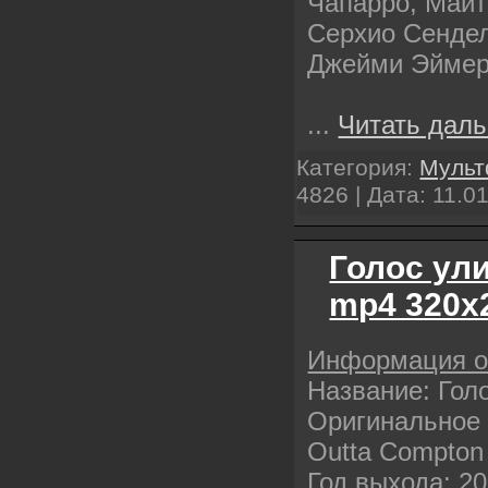
Чапарро, Майт
Серхио Сендел
Джейми Эймер
...
Читать даль
Категория:
Муль
4826 | Дата:
11.0
Голос ули
mp4 320х
Информация 
Название: Гол
Оригинальное н
Outta Compton
Год выхода: 2