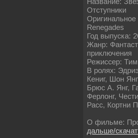
Название: Зве
Отступники
Оригинальное н
Renegades
Год выпуска: 
Жанр: Фантаст
приключения
Режиссер: Тим
В ролях: Эдри
Кениг, Шон Ян
Брюс А. Янг, Г
Ферлонг, Чест
Расс, Кортни 
О фильме: П
дальше/скача