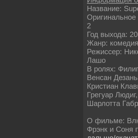
Название: Sup
Оригинальное н
2
Год выхода: 2
Жанр: комеди
Режиссер: Ник
Лашо
В ролях: Фили
Венсан Дезань
Кристиан Клав
Грегуар Людиг
Шарлотта Габр
О фильме: Вл
Фрэнк и Соня
дальше/скача