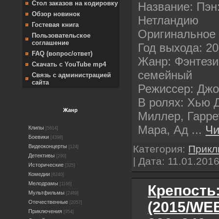
Стол заказов на кодировку
Название: Пэн
Обзор новинок
Нетландию
Гостевая книга
Оригинальное 
Пользовательское
соглашение
Год выхода: 2
FAQ (вопрос/ответ)
Жанр: Фэнтези
Скачать с YouTube mp4
семейный
Связь с администрацией
сайта
Режиссер: Джо
В ролях: Хью 
Жанр
Миллер, Гарре
Мара, Ад
...
Чи
Клипы
[5614]
Боевики
[4398]
Категория:
Прикл
Видеоконцерты
[124]
Детективы
[290]
| Дата:
11.01.201
Исторические
[325]
Комедии
[6240]
Мелодрамы
[1166]
Крепость
Мультфильмы
[2489]
(2015/WE
Отечественные
[2057]
Приключения
[954]