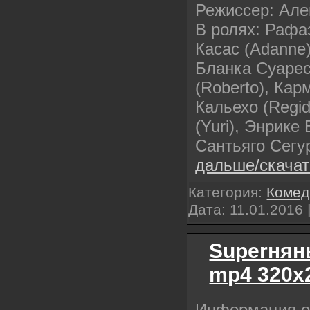
Режиссер: Але
В ролях: Рафа
Касас (Adanne)
Бланка Суарес
(Roberto), Кар
Кальехо (Regid
(Yuri), Энрике 
Сантьяго Сегур
дальше/скача
Категория:
Комед
Дата:
11.01.2016
Superнянь
mp4 320х
Информация 