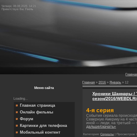
Четверг, 06.08.2026, 14:21
Приветствую Вас
Гость
Главна
Главная
»
2016
»
Январь
»
12
Меню сайта
Хроники Шаннары / T
сезон/2016/WEBDLRi
Loading...
Главная страница
4-я серия
Онлайн фильмы
События сериала происходя
Форум
Северную Америку на 4 части
иной — люди, на третьей — 
Картинки для телефона
дальше/скачать»
Мобильный контент
Категория:
Сериалы
| Просмотров: 