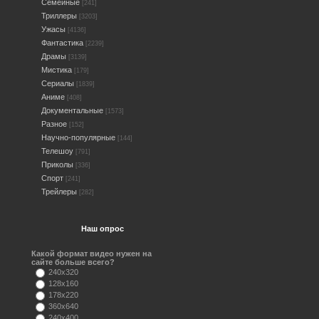
Семейные
[241]
Триллеры
[3203]
Ужасы
[4136]
Фантастика
[2239]
Драмы
[3139]
Мистика
[179]
Сериалы
[1839]
Аниме
[408]
Документальные
[1573]
Разное
[152]
Научно-популярные
[144]
Телешоу
[791]
Приколы
[336]
Спорт
[241]
Трейлеры
[282]
Наш опрос
Какой формат видео нужен на
сайте больше всего?
240x320
128x160
178x220
360x640
240x400