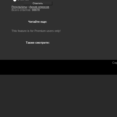
Результаты
|
Архив опросов
Всего ответов:
98878
Читайте еще:
This feature is for Premium users only!
Также смотрите:
Cop