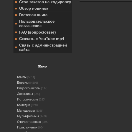
Стол заказов на кодировку
Обзор новинок
Гостевая книга
Пользовательское
соглашение
FAQ (вопрос/ответ)
Скачать с YouTube mp4
Связь с администрацией
сайта
Жанр
Клипы
[5614]
Боевики
[4398]
Видеоконцерты
[124]
Детективы
[290]
Исторические
[325]
Комедии
[6240]
Мелодрамы
[1166]
Мультфильмы
[2489]
Отечественные
[2057]
Приключения
[954]