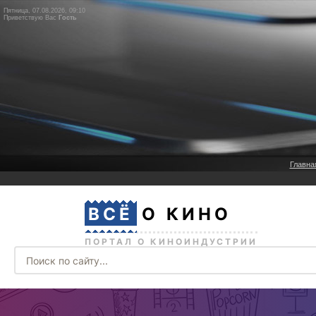
Пятница, 07.08.2026, 09:10
Приветствую Вас
Гость
Главна