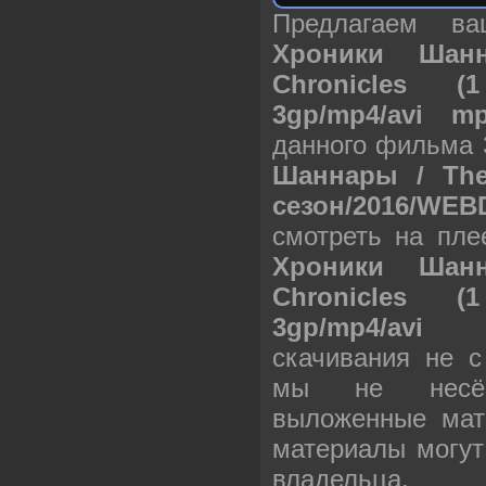
Предлагаем в
Хроники Шан
Chronicles (1
3gp/mp4/avi m
данного фильма 
Шаннары / The 
сезон/2016/WEBD
смотреть на пле
Хроники Шан
Chronicles (1
3gp/mp4/avi
пр
скачивания не с
мы не несём
выложенные мат
материалы могут
владельца.