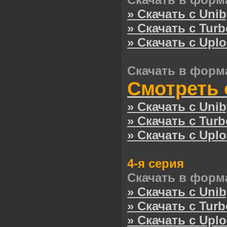
» Скачать с Unib
» Скачать с Turb
» Скачать с Upl
Скачать в форма
Смотреть 
» Скачать с Unib
» Скачать с Turb
» Скачать с Upl
4-я серия
Скачать в форма
» Скачать с Unib
» Скачать с Turb
» Скачать с Upl