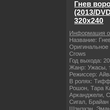
Гнев вор
(2013/DV
320х240
Информация 
Название: Гне
Оригинальное н
Crows
Год выхода: 2
Жанр: Ужасы, 
Режиссер: Айв
В ролях: Тиф
Рошон, Тара К
Арканджели, 
Сигал, Брайан
Шэнэхэн, Эман