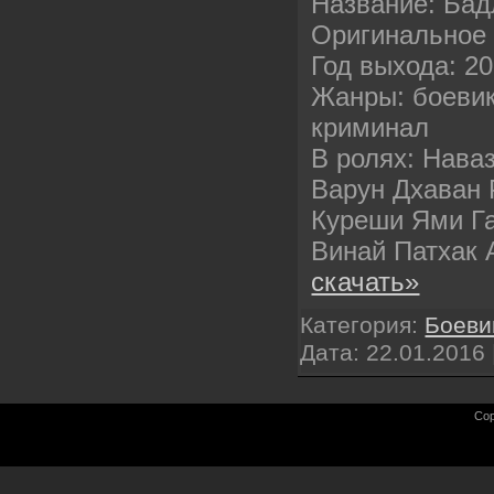
Название: Бад
Оригинальное 
Год выхода: 2
Жанры: боеви
криминал
В ролях: Нава
Варун Дхаван 
Куреши Ями Га
Винай Патхак
скачать»
Категория:
Боеви
Дата:
22.01.2016
Cop