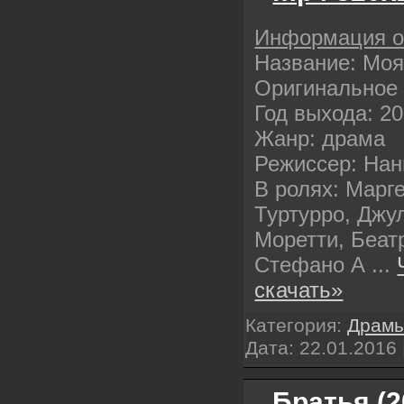
Информация 
Название: Мо
Оригинальное 
Год выхода: 2
Жанр: драма
Режиссер: Нан
В ролях: Марг
Туртурро, Джу
Моретти, Беат
Стефано А
...
скачать»
Категория:
Драм
Дата:
22.01.2016
Братья (