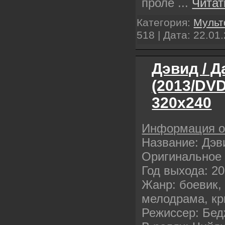
проле
...
Читат
Категория:
Муль
518 | Дата:
22.01
Дэвид / Д
(2013/DV
320х240
Информация 
Название: Дэв
Оригинальное 
Год выхода: 2
Жанр: боевик,
мелодрама, к
Режиссер: Бе