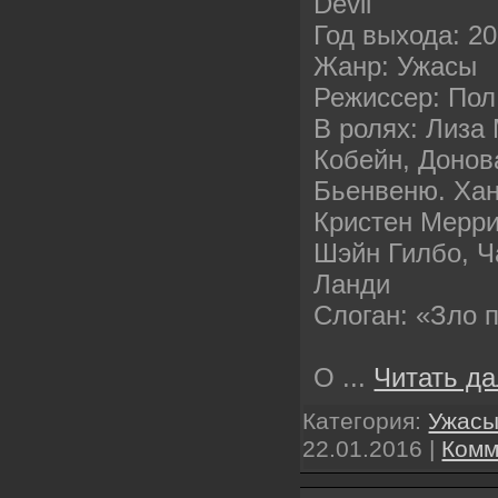
Devil
Год выхода: 2
Жанр: Ужасы
Режиссер: Пол
В ролях: Лиза
Кобейн, Донов
Бьенвеню. Хан
Кристен Меррит
Шэйн Гилбо, Ч
Ланди
Слоган: «Зло 
О
...
Читать д
Категория:
Ужас
22.01.2016
|
Комм