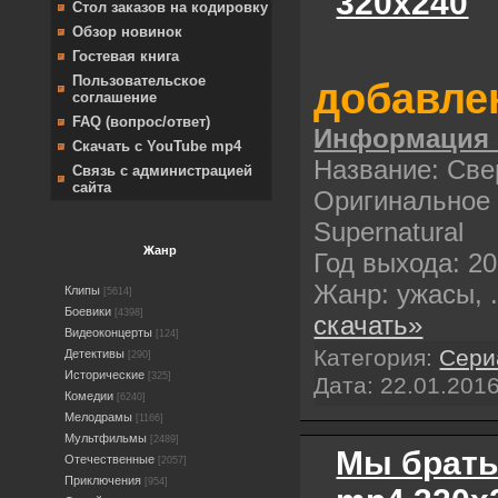
320х240
Стол заказов на кодировку
Обзор новинок
Гостевая книга
Пользовательское
добавлен
соглашение
FAQ (вопрос/ответ)
Информация 
Скачать с YouTube mp4
Название: Све
Связь с администрацией
сайта
Оригинальное 
Supernatural
Жанр
Год выхода: 2
Жанр: ужасы,
Клипы
[5614]
Боевики
[4398]
скачать»
Видеоконцерты
[124]
Категория:
Сери
Детективы
[290]
Исторические
[325]
Дата:
22.01.201
Комедии
[6240]
Мелодрамы
[1166]
Мультфильмы
[2489]
Мы брать
Отечественные
[2057]
Приключения
[954]