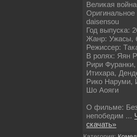
Великая война
Оригинальное 
daisensou
Год выпуска: 
Жанр: Ужасы, 
Режиссер: Так
В ролях: Яян Р
Рири Фуранки,
Итихара, Денд
Рико Наруми,
Шо Аояги
О фильме: Бе
непобедим
...
скачать»
Категория:
Комед