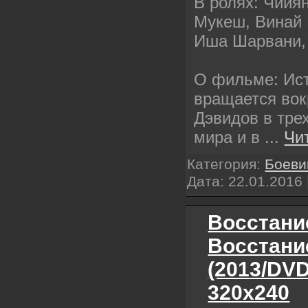
В ролях: Чийя
Мукеш, Винай В
Иша Шарвани,
О фильме: Ис
вращается вок
Дэвидов в тре
мира и в
...
Чи
Категория:
Боеви
Дата:
22.01.2016
Восстание
Восстани
(2013/DV
320х240