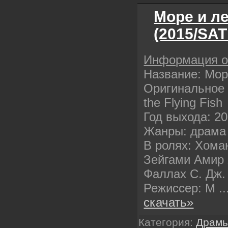
Море и л
(2015/SAT
Информация 
Название: Мо
Оригинальное 
the Flying Fish
Год выхода: 2
Жанры: драма
В ролях: Хом
Зейгами Амир 
Фаллах С. Дж.
Режиссер: М
.
скачать»
Категория:
Драм