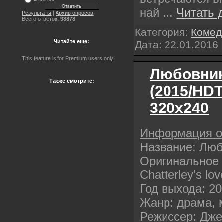
най
...
Читать 
Результаты
|
Архив опросов
Всего ответов:
98878
Категория:
Комед
Читайте еще:
Дата:
22.01.2016
This feature is for Premium users only!
Любовник
Также смотрите:
(2015/HD
320х240
Информация 
Название: Люб
Оригинальное 
Chatterley’s lov
Год выхода: 2
Жанр: драма,
Режиссер: Дже