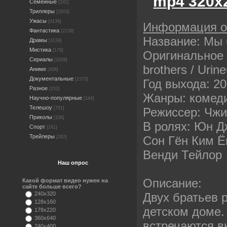
mp4 320х
Семейные
[241]
Триллеры
[3203]
Ужасы
[4136]
Информация 
Фантастика
[2239]
Название: Мы 
Драмы
[3139]
Мистика
[179]
Оригинальное 
Сериалы
[1839]
brothers / Uri
Аниме
[408]
Документальные
[1573]
Год выхода: 2
Разное
[152]
Жанры: комед
Научно-популярные
[144]
Телешоу
Режиссер: Чж
[791]
Приколы
[336]
В ролях: Юн Д
Спорт
[241]
Трейлеры
Сон Гён Ким 
[282]
Венди Тейлор
Наш опрос
Описание:
Какой формат видео нужен на
сайте больше всего?
Двух братьев 
240x320
128x160
детском доме.
178x220
360x640
встречаются в
240x400