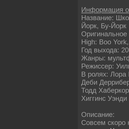
Информация 
Название: Шко
Йорк, Бу-Йорк
Оригинальное 
High: Boo York
Год выхода: 2
Жанры: мульт
Режиссер: Уил
В ролях: Лора
Деби Деррибе
Тодд Хаберкор
Хиггинс Уэнди
Описание:
Совсем скоро 