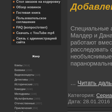
Стол заказов на кодировку
Добавле
Обзор новинок
Гостевая книга
Пользовательское
соглашение
Специальные а
FAQ (вопрос/ответ)
Скачать с YouTube mp4
Малдер и Дана
Связь с администрацией
работают вмес
сайта
расследовать 
необъяснимые 
Жанр
паранормальн
Клипы
[5614]
Боевики
[4398]
Видеоконцерты
[124]
Детективы
[290]
...
Читать даль
Исторические
[325]
Комедии
[6240]
Мелодрамы
Категория:
Сери
[1166]
Мультфильмы
[2489]
Дата:
28.01.2016
Отечественные
[2057]
Приключения
[954]