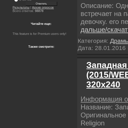
Описание: Од
Результаты
|
Архив опросов
Всего ответов:
98878
встречает на 
девочку. его 
Читайте еще:
дальше/скача
This feature is for Premium users only!
Категория:
Драм
Дата:
28.01.2016
Также смотрите:
Западная
(2015/WE
320х240
Информация 
Название: Зап
Оригинальное 
Religion