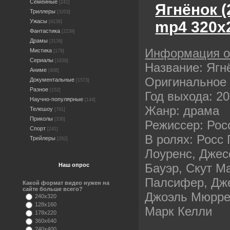
Семейные
[241]
Ягнёнок 
Триллеры
[3203]
Ужасы
mp4 320х
[4136]
Фантастика
[2239]
Драмы
[3139]
Информация 
Мистика
[179]
Сериалы
[1839]
Название: Ягн
Аниме
[408]
Оригинальное 
Документальные
[1573]
Разное
[152]
Год выхода: 2
Научно-популярные
[144]
Жанр: драма
Телешоу
[791]
Приколы
[336]
Режиссер: Рос
Спорт
[241]
В ролях: Росс
Трейлеры
[282]
Лоуренс, Джес
Бауэр, Скут М
Наш опрос
Палсифер, Дж
Какой формат видео нужен на
сайте больше всего?
Джоэль Мюррей
240x320
128x160
Марк Келли
178x220
360x640
240x400