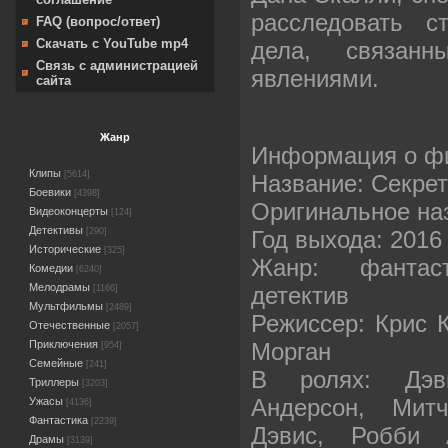
расследовать с
FAQ (вопрос/ответ)
Скачать с YouTube mp4
дела, связан
Связь с администрацией
явлениями.
сайта
Жанр
Информация о ф
Клипы
[5614]
Название: Секре
Боевики
[4398]
Оригинальное наз
Видеоконцерты
[124]
Детективы
Год выхода: 2016
[290]
Исторические
[325]
Жанр: фантас
Комедии
[6240]
Мелодрамы
детектив
[1166]
Мультфильмы
[2489]
Режиссер: Крис К
Отечественные
[2057]
Морган
Приключения
[954]
Семейные
[241]
В ролях: Дэв
Триллеры
[3203]
Андерсон, Мит
Ужасы
[4136]
Фантастика
[2239]
Дэвис, Робби 
Драмы
[3139]