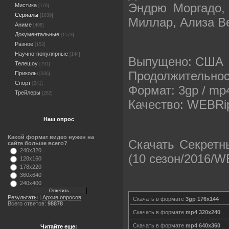
Эндрю Моргадо,
Мистика
[179]
Сериалы
[1839]
Миллар, Ализа В
Аниме
[408]
Документальные
[1573]
Разное
[152]
Научно-популярные
[144]
Выпущено: США
Телешоу
[791]
Продолжительнос
Приколы
[336]
Спорт
[241]
Формат: 3gp / mp
Трейлеры
[282]
Качество: WEBR
Наш опрос
Какой формат видео нужен на
Скачать Секретны
сайте больше всего?
240x320
(10 сезон/2016/W
128x160
178x220
360x640
240x400
Результаты
|
Архив опросов
Скачать в формате
3gp 176x144
Всего ответов:
98878
Скачать в формате
mp4 320x240
Скачать в формате
mp4 640x360
Читайте еще: