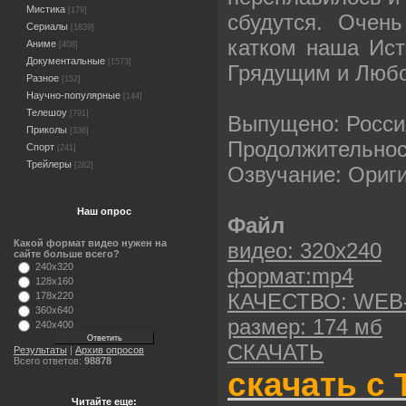
Мистика
[179]
сбудутся. Очен
Сериалы
[1839]
катком наша Ист
Аниме
[408]
Документальные
[1573]
Грядущим и Лю
Разное
[152]
Научно-популярные
[144]
Телешоу
[791]
Выпущено: Росси
Приколы
[336]
Продолжительност
Спорт
[241]
Трейлеры
[282]
Озвучание: Ориг
Наш опрос
Файл
Какой формат видео нужен на
видео: 320х240
сайте больше всего?
240x320
формат:mp4
128x160
КАЧЕСТВО: WEB
178x220
360x640
размер: 174 мб
240x400
СКАЧАТЬ
Результаты
|
Архив опросов
Всего ответов:
98878
скачать с 
Читайте еще: