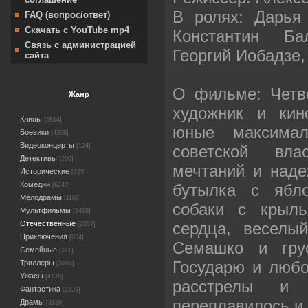
В ролях: Дарья
FAQ (вопрос/ответ)
Скачать с YouTube mp4
Константин Ба
Связь с администрацией
Георгий Иобадзе
сайта
О фильме: Четве
Жанр
художник и кин
Клипы
[5614]
юные максима
Боевики
[4398]
Видеоконцерты
советской вл
[124]
Детективы
[290]
мечтаний и наде
Исторические
[325]
Комедии
бутылка с ябл
[6240]
Мелодрамы
[1166]
собаки с крыл
Мультфильмы
[2489]
сердца, веселы
Отечественные
[2057]
Приключения
[954]
Семашко и гру
Семейные
[241]
Государю и любо
Триллеры
[3203]
Ужасы
[4136]
расстрелы и
Фантастика
[2239]
переплавилось и 
Драмы
[3139]