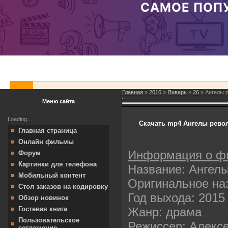
Главная
»
2016
»
Январь
»
26
» Ангелы 
Меню сайта
Loading...
Скачать mp4 Ангелы револ
Главная страница
Онлайн фильмы
Информация о ф
Форум
Картинки для телефона
Название: Ангел
Мобильный контент
Оригинальное на
Стол заказов на кодировку
Год выхода: 2015
Обзор новинок
Жанр: драма
Гостевая книга
Пользовательское
Режиссер: Алекс
соглашение