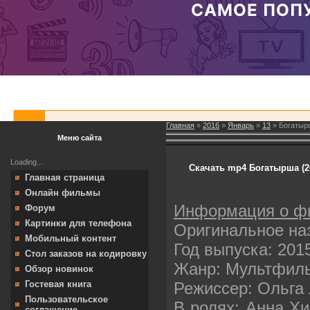
Главная
»
2016
»
Январь
»
13
» Богатыр
Меню сайта
Loading...
Скачать mp4 Богатырша (2
Главная страница
Онлайн фильмы
Информация о ф
Форум
Картинки для телефона
Оригинальное на
Мобильный контент
Год выпуска: 201
Стол заказов на кодировку
Жанр: Мультфил
Обзор новинок
Режиссер: Ольга
Гостевая книга
Пользовательское
В ролях: Анна Хи
соглашение