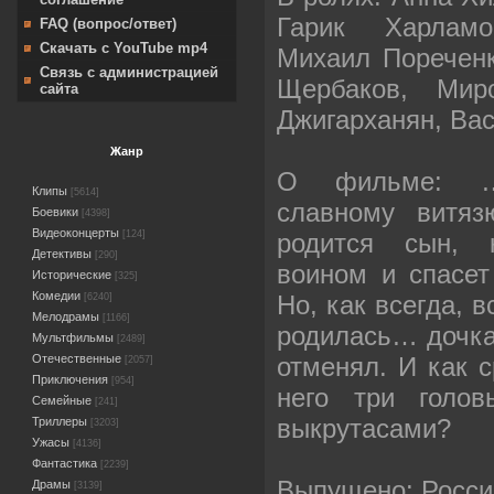
Гарик Харламо
FAQ (вопрос/ответ)
Скачать с YouTube mp4
Михаил Пореченк
Связь с администрацией
Щербаков, Мир
сайта
Джигарханян, Ва
Жанр
О фильме: …
Клипы
[5614]
славному витяз
Боевики
[4398]
Видеоконцерты
родится сын, 
[124]
Детективы
[290]
воином и спасет
Исторические
[325]
Комедии
Но, как всегда, 
[6240]
Мелодрамы
[1166]
родилась… дочка.
Мультфильмы
[2489]
отменял. И как с
Отечественные
[2057]
Приключения
[954]
него три голо
Семейные
[241]
выкрутасами?
Триллеры
[3203]
Ужасы
[4136]
Фантастика
[2239]
Выпущено: Росси
Драмы
[3139]