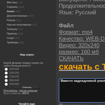
Мистика
[179]
Продолжительност
Сериалы
[1839]
Язык: Русский
Аниме
[408]
Документальные
[1573]
Разное
[152]
Файл
Научно-популярные
[144]
Телешоу
[791]
Формат: mp4
Приколы
[336]
Качество: WEB-D
Спорт
[241]
Трейлеры
[282]
Видео: 320х240
размер: 160 мб
Наш опрос
СКАЧАТЬ
Какой формат видео нужен на
скачать с 
сайте больше всего?
240x320
128x160
178x220
Вместо надоедливой рекл
360x640
240x400
Результаты
|
Архив опросов
Всего ответов:
98878
Читайте еще: