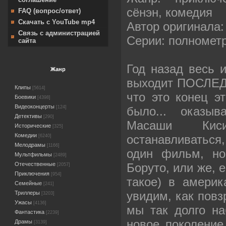
сёнэн, комедия
FAQ (вопрос/ответ)
Скачать с YouTube mp4
Автор оригинала
Связь с администрацией
Серии: полноме
сайта
Год назад весь и
Жанр
выходит ПОСЛЕД
Клипы
[5614]
что это конец эт
Боевики
[4398]
Видеоконцерты
было... оказыв
[124]
Детективы
[290]
Масаши Кис
Исторические
[325]
Комедии
останавливаться,
[6240]
Мелодрамы
[1166]
один фильм, но
Мультфильмы
[2489]
Боруто, или же, 
Отечественные
[2057]
Приключения
[954]
такое) в америк
Семейные
[241]
увидим, как повз
Триллеры
[3203]
Ужасы
[4136]
мы так долго на
Фантастика
[2239]
новое поколение
Драмы
[3139]