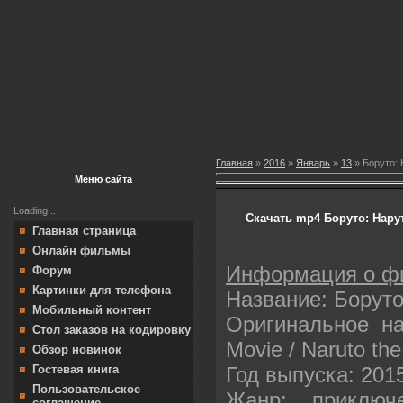
Главная
»
2016
»
Январь
»
13
» Боруто: 
Меню сайта
Loading...
Скачать mp4 Боруто: Нару
Главная страница
Онлайн фильмы
Информация о ф
Форум
Картинки для телефона
Название: Боруто
Мобильный контент
Оригинальное наз
Стол заказов на кодировку
Movie / Naruto th
Обзор новинок
Год выпуска: 201
Гостевая книга
Пользовательское
Жанр: приключе
соглашение