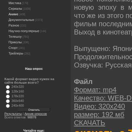
Мистика
[179]
новую эпоху в м
Сериалы
[1839]
что же из этого п
Аниме
[408]
Документальные
[1573]
фильм последни
Разное
[152]
Выход в кинотеат
Научно-популярные
[144]
Телешоу
[791]
Приколы
[336]
Выпущено: Япон
Спорт
[241]
Трейлеры
[282]
Продолжительност
Озвучка: Русская
Наш опрос
Какой формат видео нужен на
Файл
сайте больше всего?
240x320
Формат: mp4
128x160
Качество: WEB-D
178x220
360x640
Видео: 320х240
240x400
размер: 192 мб
Результаты
|
Архив опросов
Всего ответов:
98878
СКАЧАТЬ
Читайте еще: