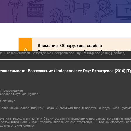
ень независимости: Возрождение / Independence Day: Resurgence (2016) [Трейлер]
зависимости: Возрождение / Independence Day: Resurgence (2016) [Т
и: Возрождение
pendence Day: Resurgence
риключения
и Кинг, Майка Монро, Вивика А. Фокс, Уильям Фихтнер, Шарлотта Генсбур, Билл Пулл
нетные технологии, жители Земли создали специальную программу по защите план
е разрушительного и масштабного инопланетного вторжения — только смелость нес
аш мир от уничтожения.