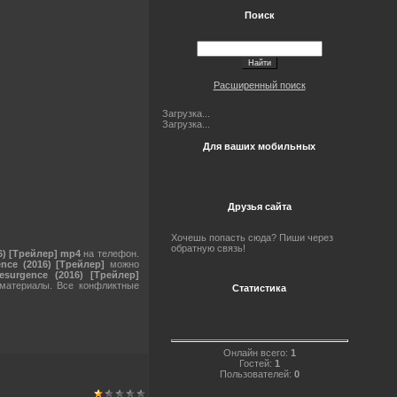
Поиск
Расширенный поиск
Загрузка...
Загрузка...
Для ваших мобильных
Друзья сайта
Хочешь попасть сюда? Пиши через
обратную связь!
6) [Трейлер] mp4
на телефон.
nce (2016) [Трейлер]
можно
surgence (2016) [Трейлер]
 материалы. Все конфликтные
Статистика
Онлайн всего:
1
Гостей:
1
Пользователей:
0