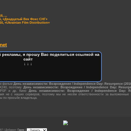
, ...
6, «Двадцатый Век Фокс СНГ»
6, «Ukrainian Film Distribution»
net
 рекламы, я прошу Вас поделиться ссылкой на
сайт
↓ ↓ ↓
ию фильм
День независимости: Возрождение / Independence Day: Resurgence (201
X240, поэтому
День независимости: Возрождение / Independence Day: Resurge
 PSP и др. Кино
День независимости: Возрождение / Independence Day: Re
ния не с наших серверов, поэтому мы не несём ответственности за выложенные
ы по просьбе владельца.
67 | Добавил:
Гарик
|