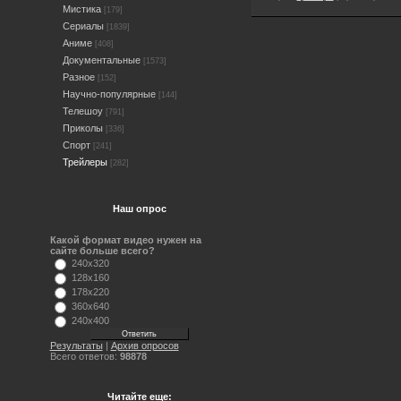
Мистика
[179]
Сериалы
[1839]
Аниме
[408]
Документальные
[1573]
Разное
[152]
Научно-популярные
[144]
Телешоу
[791]
Приколы
[336]
Спорт
[241]
Трейлеры
[282]
Наш опрос
Какой формат видео нужен на
сайте больше всего?
240x320
128x160
178x220
360x640
240x400
Результаты
|
Архив опросов
Всего ответов:
98878
Читайте еще: