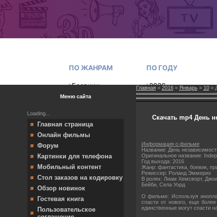
Главная
»
2016
»
Январь
»
10
» Д
Меню сайта
Loading...
Скачать mp4 День не
Главная страница
Онлайн фильмы
Информация о фильме
Форум
Название: День независимост
Оригинальное название: Inde
Картинки для телефона
Год выхода: 2016
Мобильный контент
Жанр: фантастика, боевик, п
Режиссер: Роланд Эммерих
Стол заказов на кодировку
В ролях: Лиам Хемсворт, Джо
Бейби, Села Уорд
Обзор новинок
О фильме: Используя инопла
Гостевая книга
спасти от нового, еще боле
единственные могут спасти н
Пользовательское
соглашение