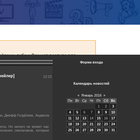
Форма входа
рейлер]
12:23
Календарь новостей
«
Январь 2016
»
Пн
Вт
Ср
Чт
Пт
Сб
Вс
1
2
3
4
5
6
7
8
9
10
ман, Джефф Голдблюм, Анджела
11
12
13
14
15
16
17
18
19
20
21
22
23
24
еты. Но ничего не может нас
25
26
27
28
29
30
31
кольких смельчаков, которые