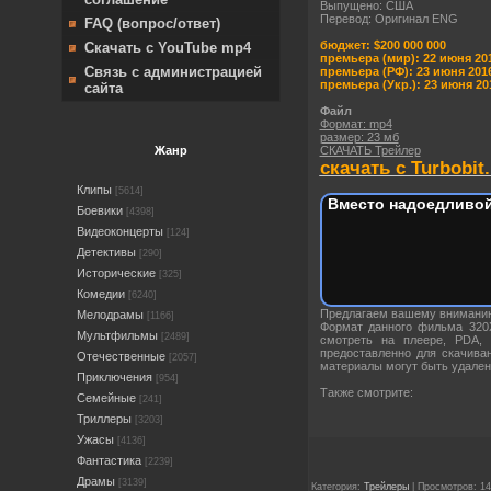
Выпущено: США
Перевод: Оригинал ENG
FAQ (вопрос/ответ)
бюджет: $200 000 000
Скачать с YouTube mp4
премьера (мир): 22 июня 2016
Связь с администрацией
премьера (РФ): 23 июня 201
премьера (Укр.): 23 июня 201
сайта
Файл
Формат: mp4
размер: 23 мб
СКАЧАТЬ Трейлер
Жанр
скачать с Turbobit.
Клипы
[5614]
Вместо надоедливой
Боевики
[4398]
Видеоконцерты
[124]
Детективы
[290]
Исторические
[325]
Комедии
[6240]
Предлагаем вашему вниман
Мелодрамы
[1166]
Формат данного фильма 320
Мультфильмы
[2489]
смотреть на плеере, PDA,
предоставленно для скачива
Отечественные
[2057]
материалы могут быть удален
Приключения
[954]
Также смотрите:
Семейные
[241]
Триллеры
[3203]
Ужасы
[4136]
Фантастика
[2239]
Драмы
[3139]
Категория:
Трейлеры
| Просмотров: 14