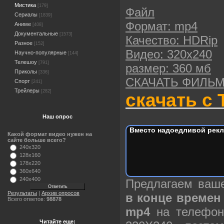
Мистика
[179]
Файл
Сериалы
[1839]
Формат: mp4
Аниме
[408]
Документальные
[1573]
Качество: HDRip
Разное
[152]
Видео: 320х240
Научно-популярные
[144]
Телешоу
[791]
размер: 360 мб
Приколы
[336]
СКАЧАТЬ ФИЛЬ
Спорт
[241]
Трейлеры
[282]
скачать с 
Наш опрос
Вместо надоедливой рекл
Какой формат видео нужен на
сайте больше всего?
240x320
128x160
178x220
360x640
240x400
Предлагаем ва
Результаты
|
Архив опросов
в конце времен 
Всего ответов:
98878
mp4
на телефон
Читайте еще: