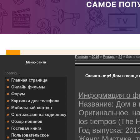
Главная
»
2016
»
Январь
»
24
» Дом в ко
Меню сайта
Loading...
Скачать mp4 Дом в конце 
Главная страница
Онлайн фильмы
Информация о ф
Форум
Картинки для телефона
Название: Дом в
Мобильный контент
Оригинальное наз
Стол заказов на кодировку
los tiempos (The 
Обзор новинок
Год выпуска: 201
Гостевая книга
Пользовательское
Жанр: Мистика, 
соглашение