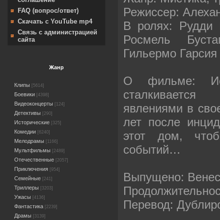
Режиссер: Алеха
FAQ (вопрос/ответ)
Скачать с YouTube mp4
В ролях: Рудди 
Связь с администрацией
Росмель Буста
сайта
Гильермо Гарсия
Жанр
О фильме: Ис
Клипы
[5614]
сталкиваетс
Боевики
[4398]
Видеоконцерты
явлениями в сво
[124]
Детективы
[290]
лет после инцид
Исторические
[325]
Комедии
этот дом, чтоб
[6240]
Мелодрамы
[1166]
событий…
Мультфильмы
[2489]
Отечественные
[2057]
Приключения
[954]
Выпущено: Венес
Семейные
[241]
Продолжительност
Триллеры
[3203]
Ужасы
[4136]
Перевод: Дублир
Фантастика
[2239]
Драмы
[3139]