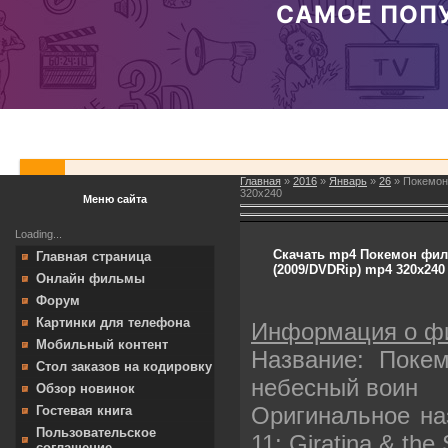
Главная
»
2016
»
Январь
»
26
» Покемон 
320х240
Меню сайта
Loading...
Скачать mp4 Покемон филь
Главная страница
(2009/DVDRip) mp4 320х240
Онлайн фильмы
Форум
Картинки для телефона
Информация о ф
Мобильный контент
Название: Поке
Стол заказов на кодировку
небесный воин
Обзор новинок
Оригинальное на
Гостевая книга
Пользовательское
11: Giratina & the
соглашение