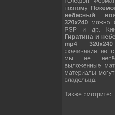
телефон. Формат
поэтому
Покемо
небесный вои
320х240
можно с
PSP и др. К
Гиратина и неб
mp4 320х240
скачивания не с
мы не несём
выложенные мат
материалы могут
владельца.
Также смотрите: