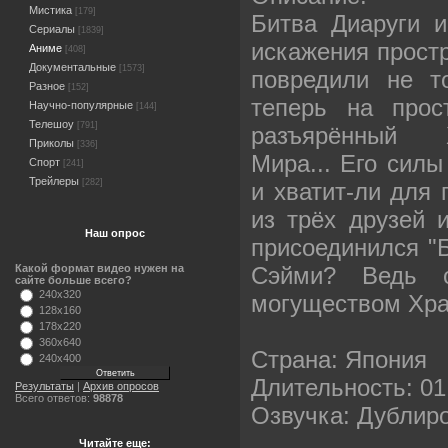
Мистика
[179]
Битва Диаруги 
Сериалы
[1839]
искажения простр
Аниме
[408]
Документальные
[1573]
повредили не т
Разное
[152]
теперь на прос
Научно-популярные
[144]
Телешоу
[791]
разъярённый 
Приколы
[336]
Мира... Его силы
Спорт
[241]
Трейлеры
[282]
и хватит-ли для 
из трёх друзей 
Наш опрос
присоединился "
Сэйми? Ведь 
Какой формат видео нужен на
сайте больше всего?
240x320
могуществом Хра
128x160
178x220
360x640
Страна: Япония
240x400
Длительность: 01
Результаты
|
Архив опросов
Всего ответов:
98878
Озвучка: Дублир
Читайте еще: