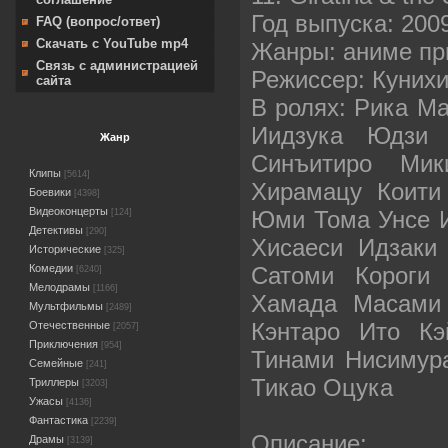
Год выпуска: 200
FAQ (вопрос/ответ)
Скачать с YouTube mp4
Жанры: аниме пр
Связь с администрацией
Режиссер: Куних
сайта
В ролях: Рика М
Иидзука Юдзи 
Жанр
Синъитиро Ми
Клипы
[5614]
Хирамацу Коити
Боевики
[4398]
Видеоконцерты
Юми Тома Унсе И
[124]
Детективы
[290]
Хисаеси Идзаки
Исторические
[325]
Сатоми Короги 
Комедии
[6240]
Мелодрамы
[1166]
Хамада Масами 
Мультфильмы
[2489]
Кэнтаро Ито Кэ
Отечественные
[2057]
Приключения
[954]
Тинами Нисимур
Семейные
[241]
Тикао Оцука
Триллеры
[3203]
Ужасы
[4136]
Фантастика
[2239]
Описание:
Драмы
[3139]