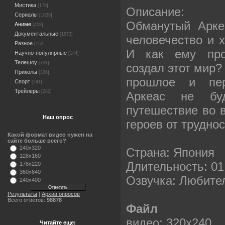
Мистика
[179]
Описание:
Сериалы
[1839]
Обманутый Арке
Аниме
[408]
Документальные
[1573]
человечество и х
Разное
[152]
И как ему прот
Научно-популярные
[144]
Телешоу
[791]
создал этот мир?
Приколы
[336]
прошлое и пер
Спорт
[241]
Трейлеры
[282]
Аркеас не бу
путешествие во 
Наш опрос
героев от труднос
Какой формат видео нужен на
сайте больше всего?
240x320
Страна: Япония
128x160
Длительность: 01
178x220
360x640
Озвучка: Любите
240x400
Результаты
|
Архив опросов
Всего ответов:
98878
Файл
видео: 320х240
Читайте еще: