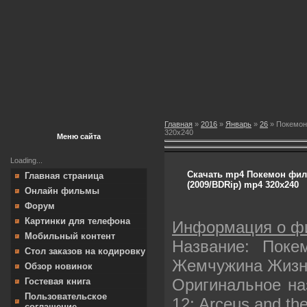
Главная
»
2016
»
Январь
»
26
» Покемон
320х240
Меню сайта
Loading...
Скачать mp4 Покемон фил
Главная страница
(2009/BDRip) mp4 320х240
Онлайн фильмы
Форум
Картинки для телефона
Информация о ф
Мобильный контент
Название: Поке
Стол заказов на кодировку
Жемчужина Жизн
Обзор новинок
Оригинальное на
Гостевая книга
Пользовательское
12: Arceus and the
соглашение