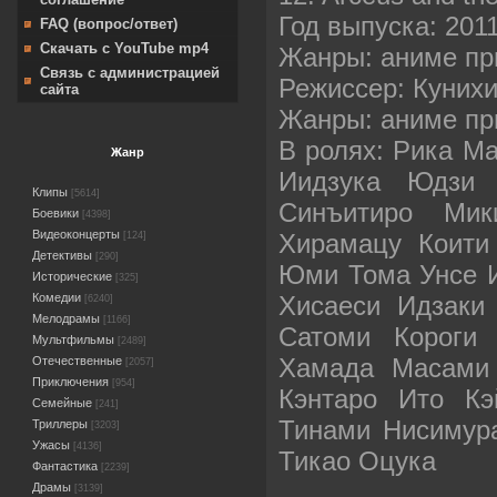
Год выпуска: 201
FAQ (вопрос/ответ)
Скачать с YouTube mp4
Жанры: аниме пр
Связь с администрацией
Режиссер: Куних
сайта
Жанры: аниме пр
В ролях: Рика М
Жанр
Иидзука Юдзи 
Клипы
[5614]
Синъитиро Ми
Боевики
[4398]
Видеоконцерты
Хирамацу Коити
[124]
Детективы
[290]
Юми Тома Унсе И
Исторические
[325]
Хисаеси Идзаки
Комедии
[6240]
Мелодрамы
[1166]
Сатоми Короги 
Мультфильмы
[2489]
Хамада Масами 
Отечественные
[2057]
Приключения
[954]
Кэнтаро Ито Кэ
Семейные
[241]
Тинами Нисимур
Триллеры
[3203]
Ужасы
[4136]
Тикао Оцука
Фантастика
[2239]
Драмы
[3139]